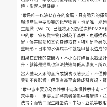
境，影響人體健康。
“汞是唯一以液態存在的金屬，具有強烈的揮
環境產生重要影響的化學物質，也是唯一能夠
生組織（WHO）已經將汞列為僅次於PM2.
中的汞，會被微生物代謝為甲基汞，魚蝦通過
胃，侵害腦部和其它身體器官。特別是孕婦吃
重畸形。日本的水俁病事件就是甲基汞造成的
如果在密閉的空間內，不小心打碎含汞體溫計
升，就算是通風也無法快速降低其濃度。所以
當人體吸入汞的蒸汽或誤食液態汞后，不僅神
受到不良影響，嚴重者甚至會造成腎衰竭、腎
“汞中毒主要分為急性汞中毒和慢性汞中毒。
汞中毒，一定要立即將患者帶離中毒環境，並
洗胃；而後口服生雞蛋清、牛奶、豆漿等吸附