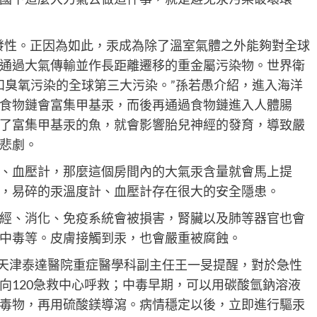
發性。正因為如此，汞成為除了溫室氣體之外能夠對全球
通過大氣傳輸並作長距離遷移的重金屬污染物。世界衛
5和臭氧污染的全球第三大污染。”孫若愚介紹，進入海洋
食物鏈會富集甲基汞，而後再通過食物鏈進入人體腸
了富集甲基汞的魚，就會影響胎兒神經的發育，導致嚴
悲劇。
、血壓計，那麼這個房間內的大氣汞含量就會馬上提
，易碎的汞溫度計、血壓計存在很大的安全隱患。
經、消化、免疫系統會被損害，腎臟以及肺等器官也會
中毒等。皮膚接觸到汞，也會嚴重被腐蝕。
”天津泰達醫院重症醫學科副主任王一旻提醒，對於急性
向120急救中心呼救；中毒早期，可以用碳酸氫鈉溶液
毒物，再用硫酸鎂導瀉。病情穩定以後，立即進行驅汞