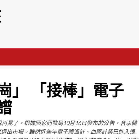
該
崗」 「接棒」電子
譜
再見了。根據國家葯監局10月16日發布的公告，含汞體
徹底退出市場。雖然近些年電子體溫計、血壓計業已進入很