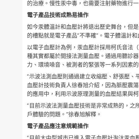
的治療。慢性汞中毒，也需要注射藥物進行一
電子產品技術成熟易操作
如今汞體溫計和血壓計將退出歷史舞台，但是
的槽點就是電子產品“不準確”。電子體溫計
以電子血壓計為例，汞血壓計採用柯氏音法（
種其實都屬於間接法測量血壓。通過用聽診器
力、環境噪音、被測者的緊張等一系列因素的
“示波法測血壓則通過建立收縮壓、舒張壓、
血壓計技術負責人徐春旭介紹，因為脈壓震蕩
的應用中，利用示波原理測量的血壓結果與柯
“目前示波法測量血壓技術是非常成熟的，之
戶體驗的問題。”徐春旭解釋。
電子產品應注意規範操作
“目前大中型城市已進入電子血壓計淘汰汞血