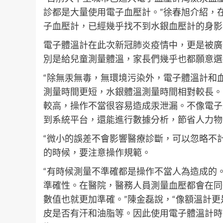
診都是大量使用電子血壓計。”徐春旭介紹，
子血壓計，已經幾乎找不到水銀血壓計的身影
電子體溫計在此次新冠肺炎疫情中，更是被廣
別是給兒童測量體溫，家長們幾乎也都願意選
“除無汞無毒，無環境污染外，電子體溫計和
測量時間更短，水銀體溫測量時間相對較長。
較高，操作不當很容易造成汞泄漏。不像電子
到系統平台，還能進行數據分析，節省人力物
“微小的誤差不會影響醫療診斷，可以忽略不
的時候，要注意操作規範。
“有時候測量不準確都是操作不當人為造成的
準確性。在醫院，醫務人員測量血壓都會在同
數值也就更加準確。”陳金磊說，“像額溫計
皮是否有汗和油脂等。因此使用電子體溫計時