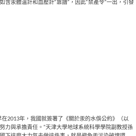
含汞體溫計和血壓計“靠譜”，因此“禁產令”一出，引發
在2013年，我國就簽署了《關於汞的水俁公約》（以
努力與承擔責任。”天津大學地球系統科學學院副教授孫
國下這麼大力氣去做這件事，就是避免汞污染破壞環