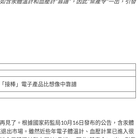
含汞體溫計和血壓計“靠譜”，因此“禁產令”一出，引發
 「接棒」電子產品比想像中靠譜
再見了。根據國家葯監局10月16日發布的公告，含汞體
徹底退出市場。雖然近些年電子體溫計、血壓計業已進入很