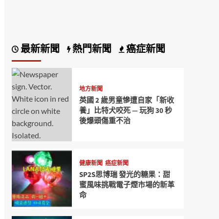
最新新聞
熱門新聞
癌症新聞
地方新聞
英國 2 歲男童慘遭自家「新收
養」比特犬咬死 — 玩狗 30 秒
後爆頭傷重不治
健康新聞
癌症新聞
SP2S思博瑞 發光的糖果：甜
蜜風味挑戰電子煙市場的新革
命