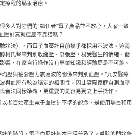
定療程的驅汞治療。
很多人對它們的“繼任者”電子產品並不放心，大家一致
和血壓計真就這麼不靠譜嗎？
聽診法），而電子血壓計目前幾乎都採用示波法。這兩
聽柯氏聲來判別收縮壓、舒張壓，易受醫生的情緒、聽
影響，在家自行操作沒有專業知識和經驗更是不可能。
平均壓與袖套壓力震蕩波的關係來判別血壓。”九安醫療
波與血壓有較為穩定的相關性，因此實際家庭自測血壓
氏音法同樣準確，更重要的是容易獨立上手操作。
所以老百姓產生電子血壓計不準的觀念，是使用場景和用
壓計的階段，電子血壓計基本已經普及了。醫院的門診急