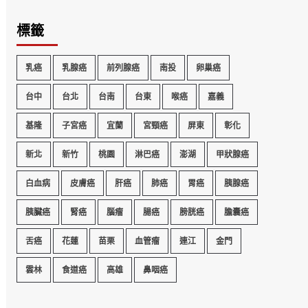
標籤
乳癌
乳腺癌
前列腺癌
南投
卵巢癌
台中
台北
台南
台東
喉癌
嘉義
基隆
子宮癌
宜蘭
宮頸癌
屏東
彰化
新北
新竹
桃園
淋巴癌
澎湖
甲狀腺癌
白血病
皮膚癌
肝癌
肺癌
胃癌
胰腺癌
胰臟癌
腎癌
腦瘤
腸癌
膀胱癌
膽囊癌
舌癌
花蓮
苗栗
血管瘤
連江
金門
雲林
食道癌
高雄
鼻咽癌