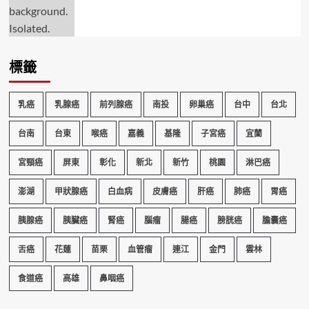
標籤
乳癌
乳腺癌
前列腺癌
南投
卵巢癌
台中
台北
台南
台東
喉癌
嘉義
基隆
子宮癌
宜蘭
宮頸癌
屏東
彰化
新北
新竹
桃園
淋巴癌
澎湖
甲狀腺癌
白血病
皮膚癌
肝癌
肺癌
胃癌
胰腺癌
胰臟癌
腎癌
腦瘤
腸癌
膀胱癌
膽囊癌
舌癌
花蓮
苗栗
血管瘤
連江
金門
雲林
食道癌
高雄
鼻咽癌