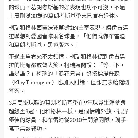
的球員，葛朗考斯基的好表現也功不可沒，不過
上周剛滿30歲的葛朗考斯基季末已宣布退休。
柯瑞和格林西區決賽第3戰的主宰表現，讓伊古達
拉聯想到愛國者隊兩名球星，「他們就像布雷迪
和葛朗考斯基，黑色版本。」
不過主角看來不太領情，柯瑞和格林聽到伊古達
拉的比喻都放聲大笑，柯瑞還問說：「等一下，
誰是誰？」柯瑞的「浪花兄弟」好搭檔湯普森
（Klay Thompson）也加入討論，但卻無法給確切
答案。
3月高掛球鞋的葛朗考斯基季在9年球員生涯參與
超級盃3冠，他和格林一樣，是個情緒外放、視野
極佳的球員，和布雷迪從2010年開始同隊，聯手
寫下無數戰功。