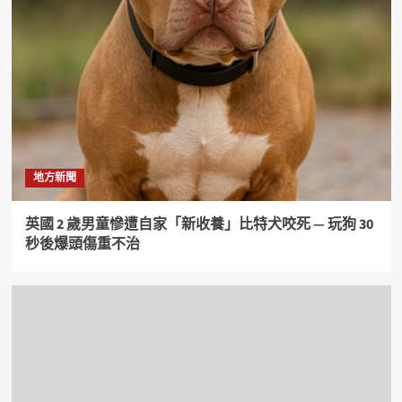
地方新聞
英國 2 歲男童慘遭自家「新收養」比特犬咬死 — 玩狗 30
秒後爆頭傷重不治