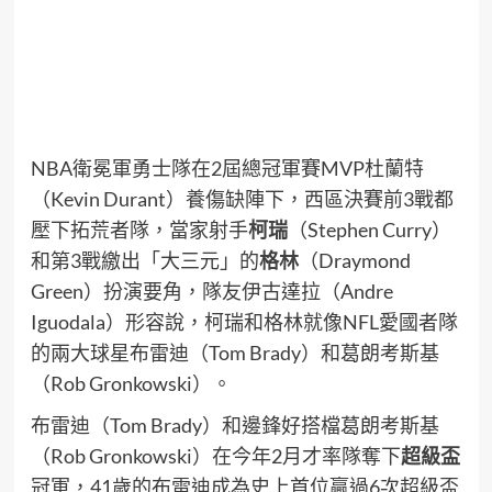
NBA衛冕軍勇士隊在2屆總冠軍賽MVP杜蘭特
（Kevin Durant）養傷缺陣下，西區決賽前3戰都
壓下拓荒者隊，當家射手
柯瑞
（Stephen Curry）
和第3戰繳出「大三元」的
格林
（Draymond
Green）扮演要角，隊友伊古達拉（Andre
Iguodala）形容說，柯瑞和格林就像NFL愛國者隊
的兩大球星布雷迪（Tom Brady）和葛朗考斯基
（Rob Gronkowski）。
布雷迪（Tom Brady）和邊鋒好搭檔葛朗考斯基
（Rob Gronkowski）在今年2月才率隊奪下
超級盃
冠軍，41歲的布雷迪成為史上首位贏過6次超級盃