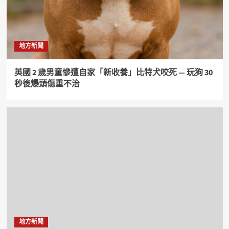
地方新聞
英國 2 歲男童慘遭自家「新收養」比特犬咬死 — 玩狗 30
秒後爆頭傷重不治
地方新聞