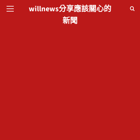
willnews分享應該關心的
willnews分享應
新聞
該關心的新聞