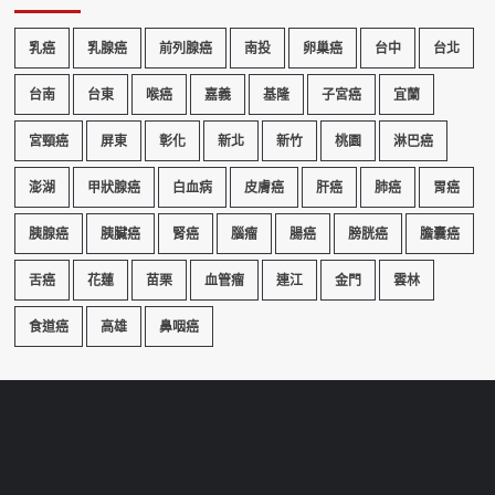
乳癌
乳腺癌
前列腺癌
南投
卵巢癌
台中
台北
台南
台東
喉癌
嘉義
基隆
子宮癌
宜蘭
宮頸癌
屏東
彰化
新北
新竹
桃園
淋巴癌
澎湖
甲狀腺癌
白血病
皮膚癌
肝癌
肺癌
胃癌
胰腺癌
胰臟癌
腎癌
腦瘤
腸癌
膀胱癌
膽囊癌
舌癌
花蓮
苗栗
血管瘤
連江
金門
雲林
食道癌
高雄
鼻咽癌