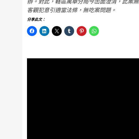
辦。對此，轄區萬華分局今出面澄清，此案無
客觀犯意引適當法條，無吃案問題。
分享此文：