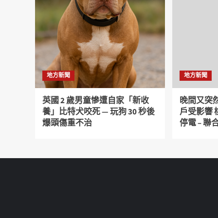
地方新聞
地方新聞
英國 2 歲男童慘遭自家「新收
晚間又突然
養」比特犬咬死 — 玩狗 30 秒後
戶受影響
爆頭傷重不治
停電 – 