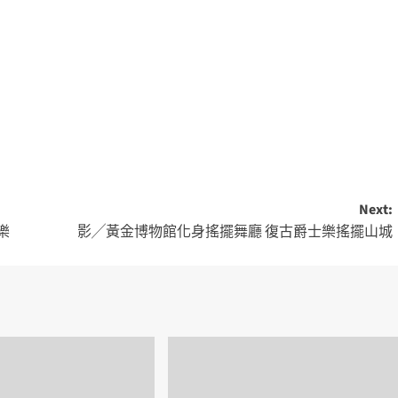
Next:
樂
影╱黃金博物館化身搖擺舞廳 復古爵士樂搖擺山城