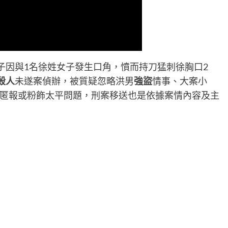
子因與1名徐姓女子發生口角，憤而持刀猛刺徐胸口2
殺人
未遂案偵辦，被質疑忽略洪男
強盜
情事、大案小
匿報或粉飾太平問題，刑案移送也是依據案情內容及主