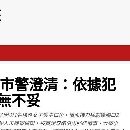
該
北市警澄清：依據犯
無不妥
子因與1名徐姓女子發生口角，憤而持刀猛刺徐胸口2
朝殺人未遂案偵辦，被質疑忽略洪男強盜情事、大案小