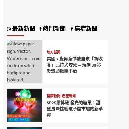
最新新聞
熱門新聞
癌症新聞
地方新聞
英國 2 歲男童慘遭自家「新收
養」比特犬咬死 — 玩狗 30 秒
後爆頭傷重不治
健康新聞
癌症新聞
SP2S思博瑞 發光的糖果：甜
蜜風味挑戰電子煙市場的新革
命