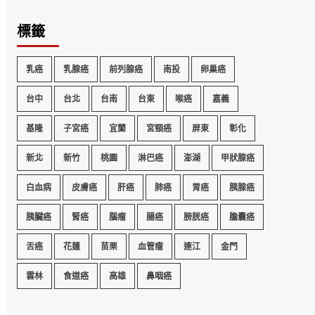
標籤
乳癌
乳腺癌
前列腺癌
南投
卵巢癌
台中
台北
台南
台東
喉癌
嘉義
基隆
子宮癌
宜蘭
宮頸癌
屏東
彰化
新北
新竹
桃園
淋巴癌
澎湖
甲狀腺癌
白血病
皮膚癌
肝癌
肺癌
胃癌
胰腺癌
胰臟癌
腎癌
腦瘤
腸癌
膀胱癌
膽囊癌
舌癌
花蓮
苗栗
血管瘤
連江
金門
雲林
食道癌
高雄
鼻咽癌