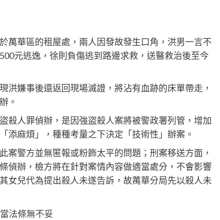
於萬華區的租屋處，兩人因發故發生口角，洪男一言不
500元逃逸，徐則負傷逃到路邊求救，送醫救治後至今
現洪嫌事後還返回現場滅證，將沾有血跡的床單帶走，
辦。
盜殺人罪偵辦，是因強盜殺人案將被警政署列管，增加
「添麻煩」，種種考量之下決定「技術性」辦案。
此案警方並無匿報或粉飾太平的問題；刑案移送方面，
條偵辦，檢方將在針對案情內容做適當處分，不會影響
其女兒代為提出殺人未遂告訴，故萬華分局先以殺人未