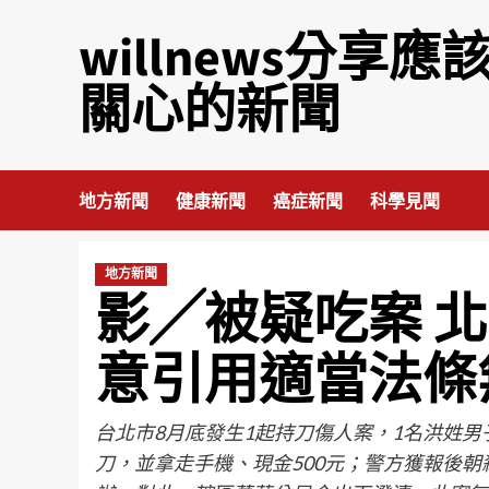
willnews分享應
關心的新聞
地方新聞
健康新聞
癌症新聞
科學見聞
地方新聞
影╱被疑吃案 
意引用適當法條
台北市8月底發生1起持刀傷人案，1名洪姓男
刀，並拿走手機、現金500元；警方獲報後