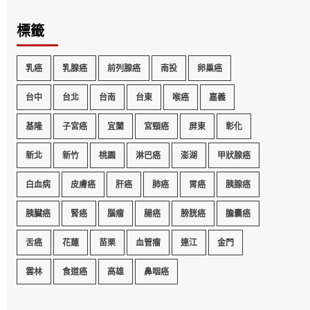
標籤
乳癌
乳腺癌
前列腺癌
南投
卵巢癌
台中
台北
台南
台東
喉癌
嘉義
基隆
子宮癌
宜蘭
宮頸癌
屏東
彰化
新北
新竹
桃園
淋巴癌
澎湖
甲狀腺癌
白血病
皮膚癌
肝癌
肺癌
胃癌
胰腺癌
胰臟癌
腎癌
腦瘤
腸癌
膀胱癌
膽囊癌
舌癌
花蓮
苗栗
血管瘤
連江
金門
雲林
食道癌
高雄
鼻咽癌