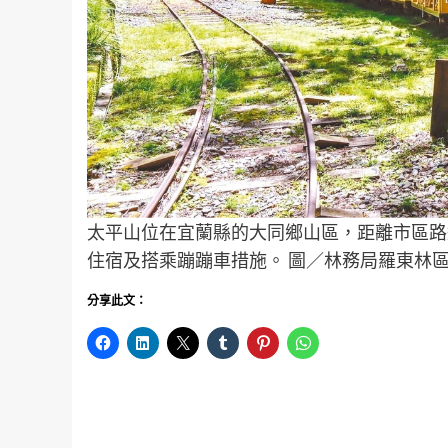
太平山位在宜蘭縣的大同鄉山區，距離市區路
住宿及搭乘蹦蹦車措施。 圖／林務局羅東林
分享此文：