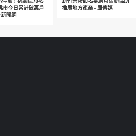
停電！桃園區7045
新竹米粉節揭幕創意活動協助
 桃市今日累計破萬戶
推展地方產業 – 風傳媒
聯合新聞網