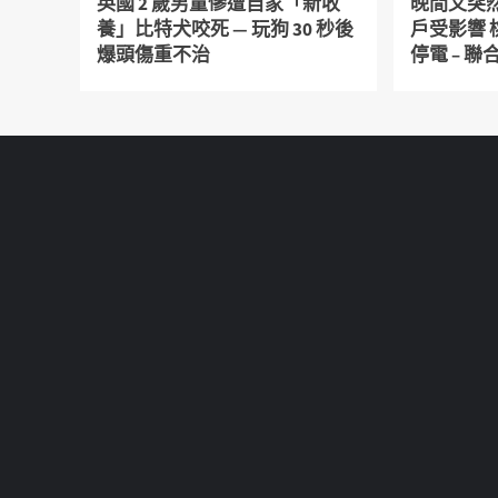
英國 2 歲男童慘遭自家「新收
晚間又突然
養」比特犬咬死 — 玩狗 30 秒後
戶受影響
爆頭傷重不治
停電 – 