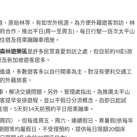
道、原始林等，有如世外桃源。為方便外籍遊客到訪，林
府合作，推出平日(周一至周五)，每日行駛一班次太平山
住宿及搭乘蹦蹦車措施。
森林遊樂區
是許多民眾喜愛到訪之處，但目前約9成5旅
澳及新加坡遊客居多。
遙遠，多數遊客多以自行開車為主，對沒有便利交通工
的外籍旅客。
專車，解決交通問題，另外，管理處指出，為推廣太平山
客提早安排遊程，並以平假日分流概念，自即日起試
宿，5天到14天前預約平日搭乘蹦車。
周四），但每逢周五、周六、連續假日、寒暑假(依每年
0日期間等均屬假日，不受理預約，提供每日限額20個床