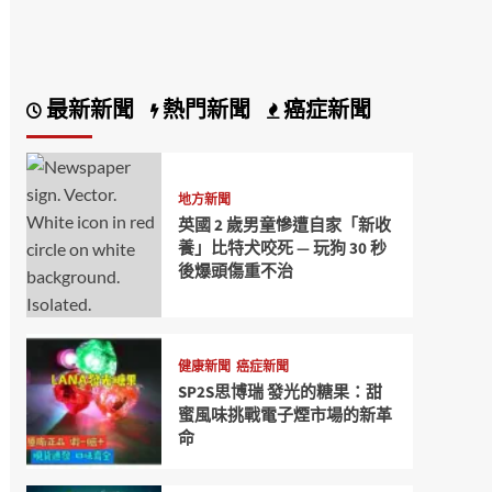
最新新聞
熱門新聞
癌症新聞
地方新聞
英國 2 歲男童慘遭自家「新收
養」比特犬咬死 — 玩狗 30 秒
後爆頭傷重不治
健康新聞
癌症新聞
SP2S思博瑞 發光的糖果：甜
蜜風味挑戰電子煙市場的新革
命