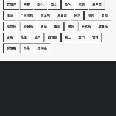
宮頸癌
屏東
彰化
新北
新竹
桃園
淋巴癌
澎湖
甲狀腺癌
白血病
皮膚癌
肝癌
肺癌
胃癌
胰腺癌
胰臟癌
腎癌
腦瘤
腸癌
膀胱癌
膽囊癌
舌癌
花蓮
苗栗
血管瘤
連江
金門
雲林
食道癌
高雄
鼻咽癌