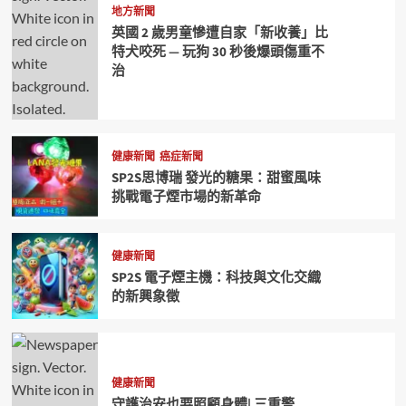
地方新聞
英國 2 歲男童慘遭自家「新收養」比
特犬咬死 — 玩狗 30 秒後爆頭傷重不
治
健康新聞
癌症新聞
SP2S思博瑞 發光的糖果：甜蜜風味
挑戰電子煙市場的新革命
健康新聞
SP2S 電子煙主機：科技與文化交織
的新興象徵
健康新聞
守護治安也要照顧身體| 三重警