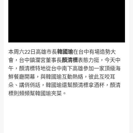
本周六22日高雄市長
韓國瑜
在台中有場造勢大
會，台中鎮瀾宮董事長
顏清標
表態力挺，今天中
午，顏清標特地從台中南下高雄參加一家頂級海
鮮餐廳開幕，與韓國瑜互動熱絡，彼此互咬耳
朵、講俏俏話，韓國瑜還幫顏清標拿酒杯，顏清
標則頻頻幫韓國瑜夾菜。