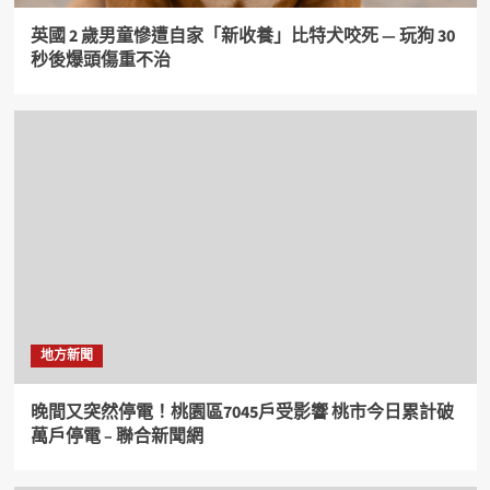
英國 2 歲男童慘遭自家「新收養」比特犬咬死 — 玩狗 30
秒後爆頭傷重不治
地方新聞
晚間又突然停電！桃園區7045戶受影響 桃市今日累計破
萬戶停電 – 聯合新聞網