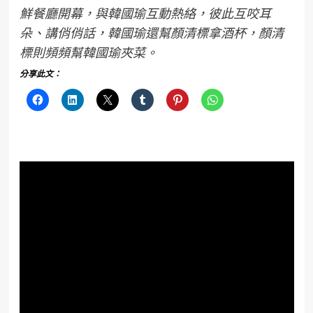
鮮餐廳開幕，與韓國瑜互動熱絡，彼此互咬耳
朵、講俏俏話，韓國瑜還幫顏清標拿酒杯，顏清
標則頻頻幫韓國瑜夾菜。
分享此文：