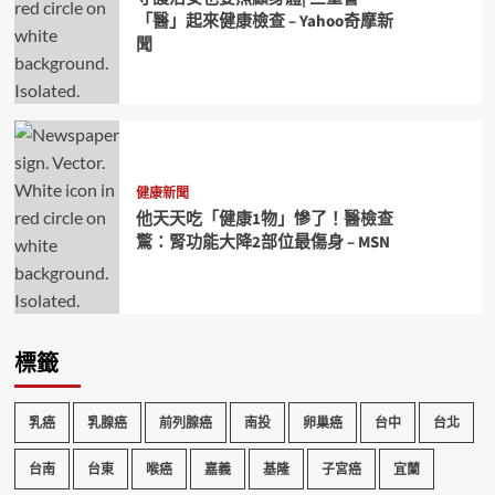
「醫」起來健康檢查 – Yahoo奇摩新
聞
健康新聞
他天天吃「健康1物」慘了！醫檢查
驚：腎功能大降2部位最傷身 – MSN
標籤
乳癌
乳腺癌
前列腺癌
南投
卵巢癌
台中
台北
台南
台東
喉癌
嘉義
基隆
子宮癌
宜蘭