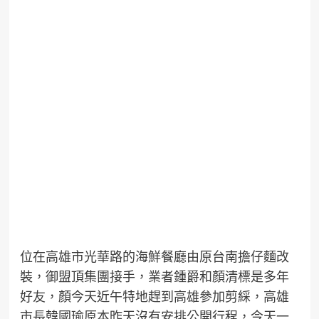
位在高雄市光華路的海鮮餐廳由原台南擔仔麵改
裝，御盟頂集團接手，業者鍾爵和顏清標是多年
好友，顏今天近午特地趕到高雄參加剪綵，高雄
市長韓國瑜原本昨天沒有安排公開行程，今天一