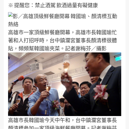
※ 提醒您：禁止酒駕 飲酒過量有礙健康
高雄市一家頂級鮮餐廳開幕，高雄市長韓國瑜忙
著和人打招呼時，台中鎮瀾宮董事長顏清標很體
貼，頻頻幫韓國瑜夾菜。記者謝梅芬／攝影
高雄市長韓國瑜今天中午和，台中鎮瀾宮董事長
顏清標參加一家頂級海鮮餐廳開幕。記者謝梅芬