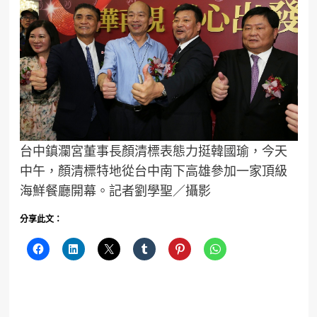
台中鎮瀾宮董事長顏清標表態力挺韓國瑜，今天
中午，顏清標特地從台中南下高雄參加一家頂級
海鮮餐廳開幕。記者劉學聖／攝影
分享此文：