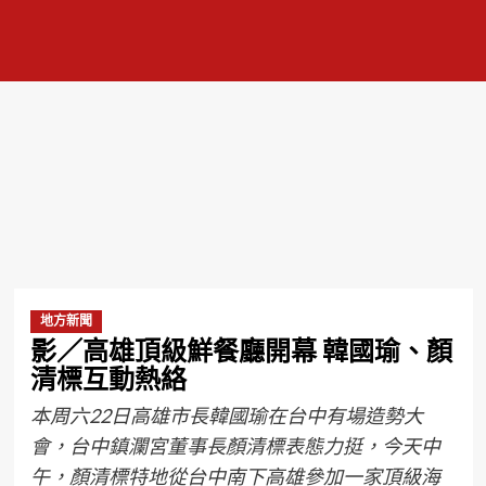
地方新聞
影／高雄頂級鮮餐廳開幕 韓國瑜、顏
清標互動熱絡
本周六22日高雄市長韓國瑜在台中有場造勢大
會，台中鎮瀾宮董事長顏清標表態力挺，今天中
午，顏清標特地從台中南下高雄參加一家頂級海