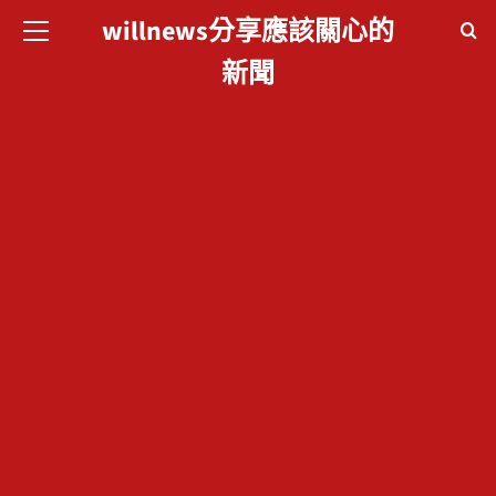
willnews分享應該關心的
willnews分享應
新聞
該關心的新聞