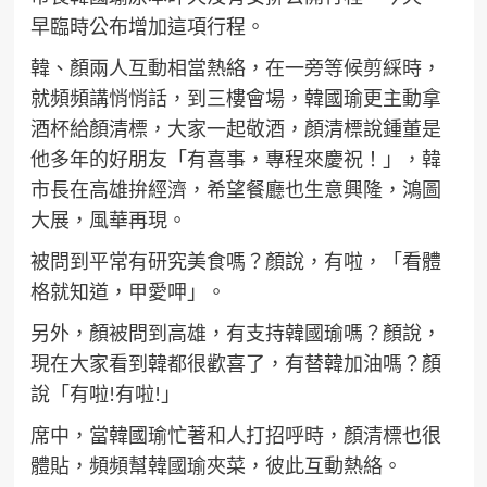
早臨時公布增加這項行程。
韓、顏兩人互動相當熱絡，在一旁等候剪綵時，
就頻頻講悄悄話，到三樓會場，韓國瑜更主動拿
酒杯給顏清標，大家一起敬酒，顏清標說鍾董是
他多年的好朋友「有喜事，專程來慶祝！」，韓
市長在高雄拚經濟，希望餐廳也生意興隆，鴻圖
大展，風華再現。
被問到平常有研究美食嗎？顏說，有啦，「看體
格就知道，甲愛呷」。
另外，顏被問到高雄，有支持韓國瑜嗎？顏說，
現在大家看到韓都很歡喜了，有替韓加油嗎？顏
說「有啦!有啦!」
席中，當韓國瑜忙著和人打招呼時，顏清標也很
體貼，頻頻幫韓國瑜夾菜，彼此互動熱絡。