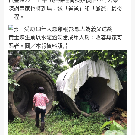
黃金煉22日上午10點將在南投殯儀館舉行公祭，
陳謝兩家也將到場，送「爸爸」和「爺爺」最後
一程。
黃金煉生前以水泥涵洞當成單人房，收容無家可
歸者。圖／本報資料照片