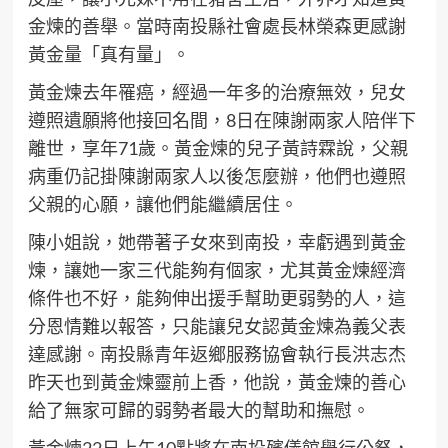
金煉的善舉。當時南投縣社會處長林榮森更感謝
黃金量「真有量」。
黃金煉去年罹癌，經過一年多的治療無效，兒女
遵照遺願將他接回名間，8日在陳謝兩家人陪伴下
離世，享年71歲。黃金煉的兒子黃詩霖說，父親
病重仍記掛陳謝兩家人以後怎麼辦，他們也遵照
父親的心願，讓他們能繼續居住。
陳小姐說，她帶著子女來到南投，幸虧遇到黃金
煉，讓她一家三代能夠有個家，尤其黃金煉經濟
條件也不好，能夠伸出援手幫助更弱勢的人，這
分恩情難以報答，只能讓兒女認黃金煉為義父表
達感謝。南投縣青年返鄉服務協會執行長洪志杰
昨天也到黃金煉靈前上香，他說，黃金煉的善心
給了無家可歸的弱勢者最大的幫助和撫慰。