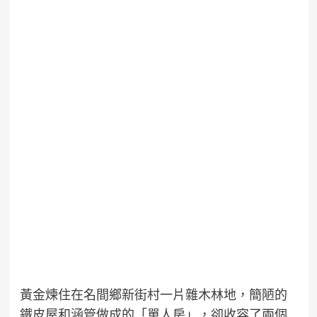
黃金煉住在名間鄉新街村一片雜木林地，簡陋的
鐵皮屋和涵管做成的「單人房」，卻收容了兩個