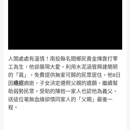
人間處處有溫情！南投縣名間鄉民黃金煉靠打零
工為生，他卻展現大愛，利用水泥涵管興建簡陋
的「窩」，免費提供無家可歸的民眾居住，他8日
因
癌症
病逝，子女決定遵照父親的遺願，繼續幫
助弱勢民眾。受助的陳姓一家人也認他為義父，
送這位毫無血緣卻情同家人的「父親」最後一
程。