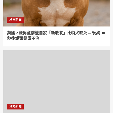
地方新聞
英國 2 歲男童慘遭自家「新收養」比特犬咬死 — 玩狗 30
秒後爆頭傷重不治
地方新聞