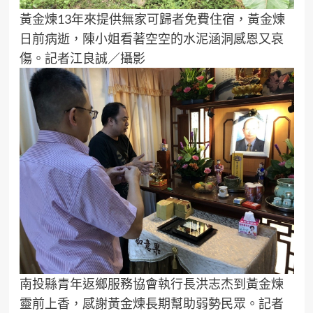
黃金煉13年來提供無家可歸者免費住宿，黃金煉
日前病逝，陳小姐看著空空的水泥涵洞感恩又哀
傷。記者江良誠／攝影
南投縣青年返鄉服務協會執行長洪志杰到黃金煉
靈前上香，感謝黃金煉長期幫助弱勢民眾。記者