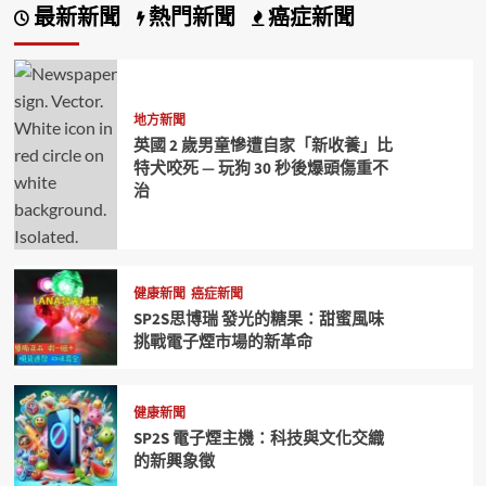
最新新聞
熱門新聞
癌症新聞
地方新聞
英國 2 歲男童慘遭自家「新收養」比
特犬咬死 — 玩狗 30 秒後爆頭傷重不
治
健康新聞
癌症新聞
SP2S思博瑞 發光的糖果：甜蜜風味
挑戰電子煙市場的新革命
健康新聞
SP2S 電子煙主機：科技與文化交織
的新興象徵