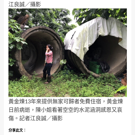
江良誠／攝影
黃金煉13年來提供無家可歸者免費住宿，黃金煉
日前病逝，陳小姐看著空空的水泥涵洞感恩又哀
傷。記者江良誠／攝影
分享此文：