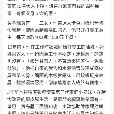
家庭10名大人小孩，讓這群無家可歸的弱勢民
眾，有個安身立命的家。
黃金煉育有一子二女，他當過大卡車司機也蓋豬
舍養豬，卻因為豬價暴跌賠光，他只好打零工為
生，每天賺取1000到1500元工資。
13年前，他在工作時認識同樣打零工的陳姓、謝
姓兩家人。他們因為工作不穩定，連租房子的錢
也沒有。「攏是甘苦人，不棄嫌來阮家住，免收
錢啦」，他把自家的豬舍和水泥涵管改建成鐵皮
屋和單人房，簡陋的木板就是床，用蚊帳抵擋蚊
蟲，雖然環境惡劣，卻讓這兩家人終於有個家。
5年前本報獨家報導陳家第三代兩個小兄妹，在豬
舍改建的鐵皮屋生活，兒童節的願望是希望有一
盞燈。寶島
義工
團獲知後，主動協助陳家興建鐵
皮屋，讓小兄妹不用在豬舍生活，外界才知道黃