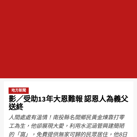
地方新聞
影／受助13年大恩難報 認恩人為義父
送終
人間處處有溫情！南投縣名間鄉民黃金煉靠打零
工為生，他卻展現大愛，利用水泥涵管興建簡陋
的「窩」，免費提供無家可歸的民眾居住，他8日