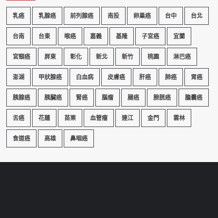
乳癌
乳腺癌
前列腺癌
南投
卵巢癌
台中
台北
台南
台東
喉癌
嘉義
基隆
子宮癌
宜蘭
宮頸癌
屏東
彰化
新北
新竹
桃園
淋巴癌
澎湖
甲狀腺癌
白血病
皮膚癌
肝癌
肺癌
胃癌
胰腺癌
胰臟癌
腎癌
腦瘤
腸癌
膀胱癌
膽囊癌
舌癌
花蓮
苗栗
血管瘤
連江
金門
雲林
食道癌
高雄
鼻咽癌