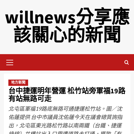
willnews分享應
該關心的新聞
地方新聞
台中捷運明年營運 松竹站旁軍福19路
有站無路可走
北屯區軍福19路底無路可通捷運松竹站。圖／沈
佑蓮提供 台中市議員沈佑蓮今天在議會總質詢指
出，北屯區東光路松竹路以南兩鐵（台鐵、捷運
綠線）共構站出入口周遭道路未打通，導致「有