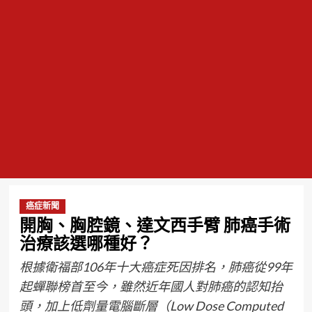
癌症新聞
開胸、胸腔鏡、達文西手臂 肺癌手術
治療該選哪種好？
根據衛福部106年十大癌症死因排名，肺癌從99年
起蟬聯榜首至今，雖然近年國人對肺癌的認知抬
頭，加上低劑量電腦斷層（Low Dose Computed