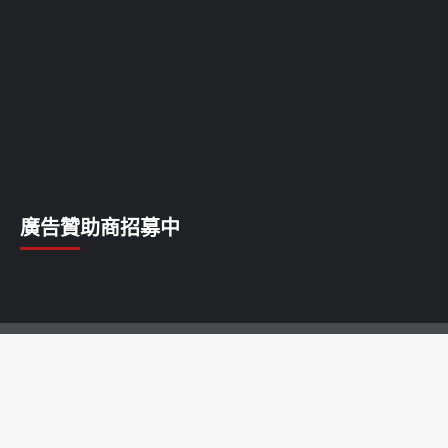
廣告贊助商招募中
乳癌
乳腺癌
前列腺癌
卵巢癌
唇癌
喉癌
子宮癌
宮頸癌
淋巴癌
甲狀腺癌
白血病
皮膚癌
肝癌
肺癌
胃癌
胰腺癌
胰臟癌
脂肪瘤
腎癌
腦瘤
腸癌
膀胱癌
膽囊癌
舌癌
血管瘤
食道癌