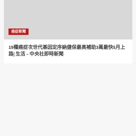
癌症新聞
19種癌症次世代基因定序納健保最高補助3萬最快5月上
路| 生活 – 中央社即時新聞