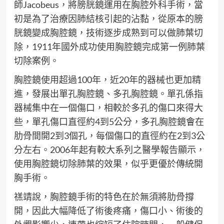
師Jacobeus，將膀胱鏡運用在胸腔外科手術，當
初是為了治療因肺結核引起的沾黏，從原本的膀
胱鏡變成胸腔鏡，技術逐步成熟到可以做肺葉切
除，1911年國外成功使用胸腔鏡完成第一例肺葉
切除案例。
胸腔鏡使用超過100年，近20年的器械也更加精
進，發展出單孔胸腔鏡、多孔胸腔鏡。單孔係指
器械集中在一個傷口，相較於多孔的傷口來得大
些，單孔傷口直徑約4到5公分，多孔胸腔鏡會在
肋骨間開2到3個孔，每個傷口的直徑約在2到3公
分左右。2006年起有較大系列之醫學報告顯示，
使用胸腔鏡切除肺葉的效果，似乎更優於傳統開
胸手術。
禚靖說，胸腔鏡手術的特色在於無須將肋骨撐
開，因此大幅降低了術後疼痛，傷口小、術後的