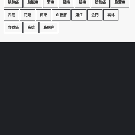
胰腺癌
胰臟癌
腎癌
腦瘤
腸癌
膀胱癌
膽囊癌
舌癌
花蓮
苗栗
血管瘤
連江
金門
雲林
食道癌
高雄
鼻咽癌