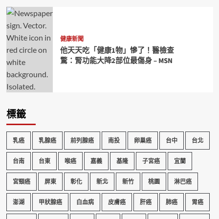
健康新聞
他天天吃「健康1物」慘了！醫檢查
驚：腎功能大降2部位最傷身 – MSN
標籤
乳癌
乳腺癌
前列腺癌
南投
卵巢癌
台中
台北
台南
台東
喉癌
嘉義
基隆
子宮癌
宜蘭
宮頸癌
屏東
彰化
新北
新竹
桃園
淋巴癌
澎湖
甲狀腺癌
白血病
皮膚癌
肝癌
肺癌
胃癌