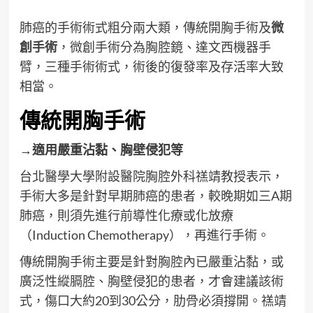
肺癌的手術術式粗分兩大類，傳統開胸手術及
微
創手術
，微創手術分為胸腔鏡、達文西機器手
臂，三種手術術式，術後的復發率及存活率大致
相當。
傳統開胸手術
→適用嚴重沾黏、胸壁侵犯等
台北醫學大學附設醫院胸腔外科禚靖教授表示，
手術大多是針對早期肺癌的患者，較晚期如三A期
肺癌，則須先進行前導性化療或化放療
（Induction Chemotherapy），再進行手術。
傳統開胸手術主要是針對胸腔內已嚴重沾黏，或
廣泛性縱膈腔、胸壁侵犯的患者，才會建議該術
式，傷口大約20到30公分，肋骨必須撐開。禚靖