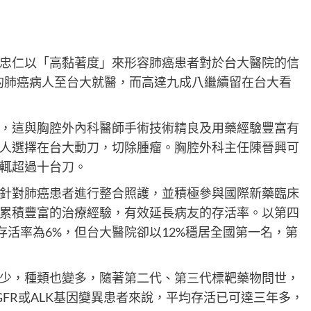
忠仁以「高黏著度」來形容肺癌患者對於台大醫院的信
斷的肺癌病人至台大就醫，而高達九成八繼續留在台大看
，這與胸腔外內科醫師手術技術精良及用藥經驗豐富有
人選擇在台大動刀，切除腫瘤。胸腔外科主任陳晉興可
輒超過十台刀。
針對肺癌患者進行整合照護，並積極參與國際新藥臨床
累積豐富的治療經驗，有效延長病友的存活率。以第四
存活率為6%，但台大醫院卻以12%穩居全國第一名，第
少，種類也變多，隨著第二代、第三代標靶藥物問世，
FR或ALK基因變異患者來說，平均存活已可達三年多，