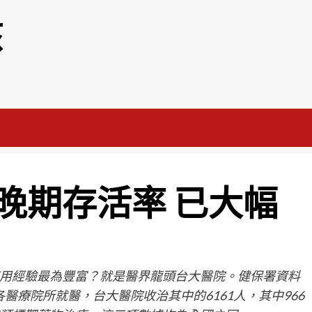
該
晚期存活率 已大幅
用經驗最為豐富？就是醫界龍頭台大醫院。健保署資料
各醫療院所就醫，台大醫院收治其中的6161人，其中966