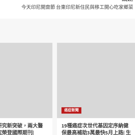
今天印尼開齋節 台東印尼新住民與移工開心吃家鄉菜
癌症新聞
研究新突破，兩大醫
19種癌症次世代基因定序納健
究榮登國際期刊|
保最高補助3萬最快5月上路| 生