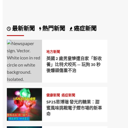
最新新聞
熱門新聞
癌症新聞
地方新聞
英國 2 歲男童慘遭自家「新收
養」比特犬咬死 — 玩狗 30 秒
後爆頭傷重不治
健康新聞
癌症新聞
SP2S思博瑞 發光的糖果：甜
蜜風味挑戰電子煙市場的新革
命