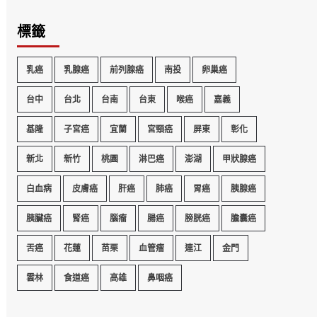
標籤
乳癌
乳腺癌
前列腺癌
南投
卵巢癌
台中
台北
台南
台東
喉癌
嘉義
基隆
子宮癌
宜蘭
宮頸癌
屏東
彰化
新北
新竹
桃園
淋巴癌
澎湖
甲狀腺癌
白血病
皮膚癌
肝癌
肺癌
胃癌
胰腺癌
胰臟癌
腎癌
腦瘤
腸癌
膀胱癌
膽囊癌
舌癌
花蓮
苗栗
血管瘤
連江
金門
雲林
食道癌
高雄
鼻咽癌