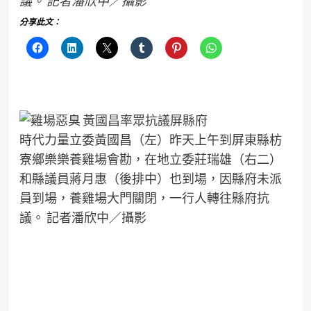
議。 記者潘欣中／攝影
分享此文：
時代力量立委黃國昌（左）昨天上午到屏東縣枋
寮鄉樂樂養雞場會勘，在地立委莊瑞雄（右二）
和縣議員蔣月惠（後排中）也到場，因縣府未派
員到場，養雞場大門關閉，一行人轉往縣府抗
議。 記者潘欣中／攝影