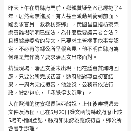
昨天上午在屏縣府門前，鄉親質疑全案已經拖了4
年，居然毫無進展，有人甚至激動到衝到前面下
跪要求官員「救救枋寮鄉」，黃國昌直指枋寮樂
樂養雞場明明已違法，為什麼還要讓業者合法？
且根據農委會的發文，已要求主管機關依事實認
定，不必再等鄉公所呈報意見，他不明白縣府為
何還是無作為？要求潘孟安出來面對。
抗議現場，潘孟安並未出現，他在議會質詢時回
應，只要公所完成初審，縣府絕對尊重初審結
果，一周內完成複審，他並說，公務員依法行
政，被說包庇，「我覺得太沉重」。
人在歐洲的枋寮鄉長陳亞麟說，上任後審視過去
文件及過程，已在5月20日發文函請縣政府廢止該
5場的相關登記，縣府如果認為應該初審，鄉公所
會著手辦理。