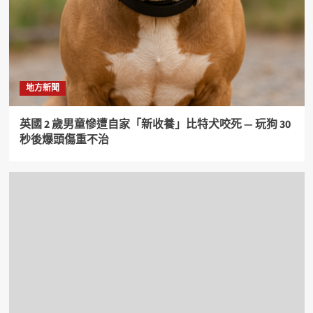
地方新聞
英國 2 歲男童慘遭自家「新收養」比特犬咬死 — 玩狗 30
秒後爆頭傷重不治