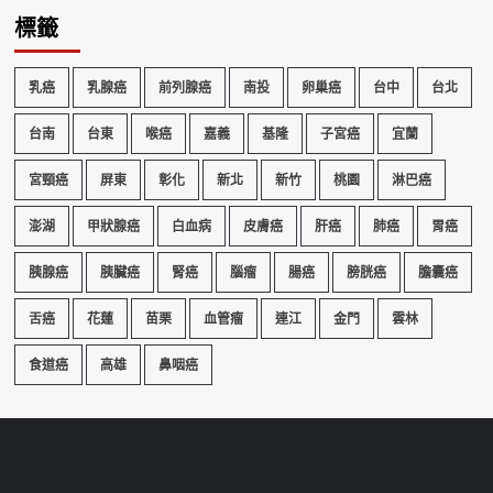
標籤
乳癌
乳腺癌
前列腺癌
南投
卵巢癌
台中
台北
台南
台東
喉癌
嘉義
基隆
子宮癌
宜蘭
宮頸癌
屏東
彰化
新北
新竹
桃園
淋巴癌
澎湖
甲狀腺癌
白血病
皮膚癌
肝癌
肺癌
胃癌
胰腺癌
胰臟癌
腎癌
腦瘤
腸癌
膀胱癌
膽囊癌
舌癌
花蓮
苗栗
血管瘤
連江
金門
雲林
食道癌
高雄
鼻咽癌