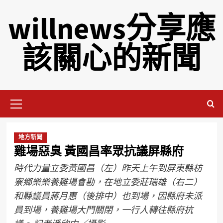
willnews分享應
該關心的新聞
地方新聞
雞場惡臭 黃國昌率眾抗議屏縣府
時代力量立委黃國昌（左）昨天上午到屏東縣枋
寮鄉樂樂養雞場會勘，在地立委莊瑞雄（右二）
和縣議員蔣月惠（後排中）也到場，因縣府未派
員到場，養雞場大門關閉，一行人轉往縣府抗