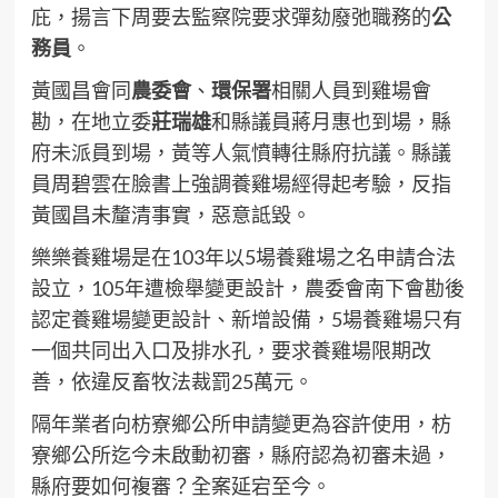
庇，揚言下周要去監察院要求彈劾廢弛職務的
公
務員
。
黃國昌會同
農委會
、
環保署
相關人員到雞場會
勘，在地立委
莊瑞雄
和縣議員蔣月惠也到場，縣
府未派員到場，黃等人氣憤轉往縣府抗議。縣議
員周碧雲在臉書上強調養雞場經得起考驗，反指
黃國昌未釐清事實，惡意詆毀。
樂樂養雞場是在103年以5場養雞場之名申請合法
設立，105年遭檢舉變更設計，農委會南下會勘後
認定養雞場變更設計、新增設備，5場養雞場只有
一個共同出入口及排水孔，要求養雞場限期改
善，依違反畜牧法裁罰25萬元。
隔年業者向枋寮鄉公所申請變更為容許使用，枋
寮鄉公所迄今未啟動初審，縣府認為初審未過，
縣府要如何複審？全案延宕至今。