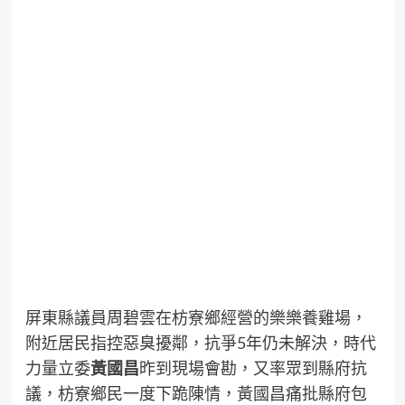
屏東縣議員周碧雲在枋寮鄉經營的樂樂養雞場，
附近居民指控惡臭擾鄰，抗爭5年仍未解決，時代
力量立委
黃國昌
昨到現場會勘，又率眾到縣府抗
議，枋寮鄉民一度下跪陳情，黃國昌痛批縣府包