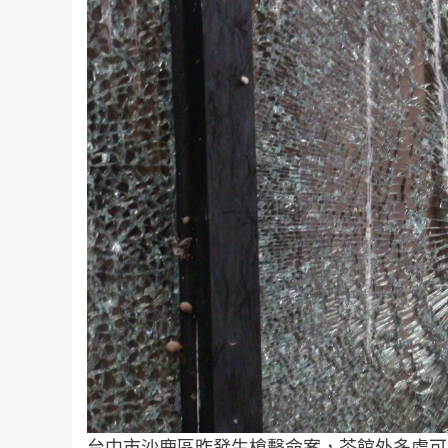
台中市沙鹿區昨發生槍擊命案，茶館外多處可