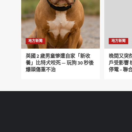
地方新聞
地方新聞
英國 2 歲男童慘遭自家「新收
晚間又突然
養」比特犬咬死 — 玩狗 30 秒後
戶受影響
爆頭傷重不治
停電 – 