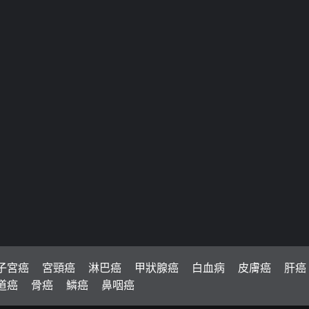
子宮癌
宮頸癌
淋巴癌
甲狀腺癌
白血病
皮膚癌
肝癌
道癌
骨癌
鱗癌
鼻咽癌