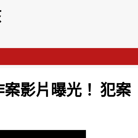
該
作案影片曝光！ 犯案