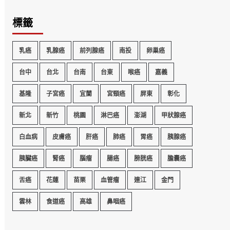
標籤
乳癌
乳腺癌
前列腺癌
南投
卵巢癌
台中
台北
台南
台東
喉癌
嘉義
基隆
子宮癌
宜蘭
宮頸癌
屏東
彰化
新北
新竹
桃園
淋巴癌
澎湖
甲狀腺癌
白血病
皮膚癌
肝癌
肺癌
胃癌
胰腺癌
胰臟癌
腎癌
腦瘤
腸癌
膀胱癌
膽囊癌
舌癌
花蓮
苗栗
血管瘤
連江
金門
雲林
食道癌
高雄
鼻咽癌