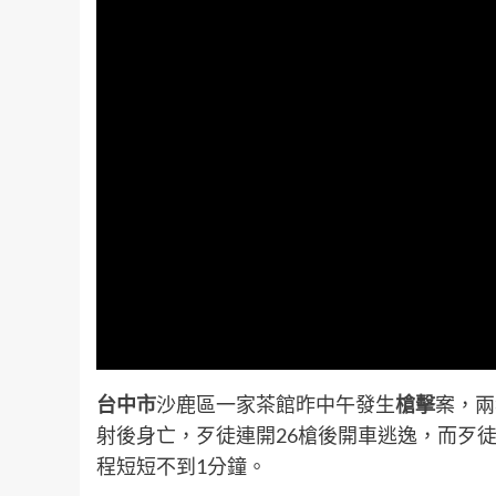
台中市
沙鹿區一家茶館昨中午發生
槍擊
案，兩
射後身亡，歹徒連開26槍後開車逃逸，而歹
程短短不到1分鐘。