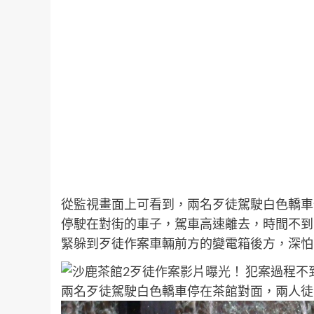
從監視畫面上可看到，兩名歹徒駕駛白色轎車
停駛在對街的車子，駕車高速離去，時間不到
緊躲到歹徒作案車輛前方的變電箱後方，深怕
兩名歹徒駕駛白色轎車停在茶館對面，兩人徒