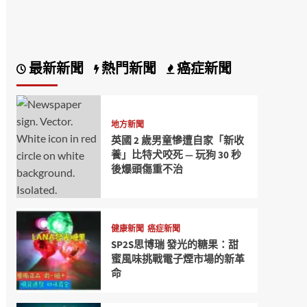
最新新聞
熱門新聞
癌症新聞
地方新聞
英國 2 歲男童慘遭自家「新收
養」比特犬咬死 — 玩狗 30 秒
後爆頭傷重不治
健康新聞
癌症新聞
SP2S思博瑞 發光的糖果：甜
蜜風味挑戰電子煙市場的新革
命