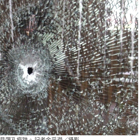
見彈孔痕跡。 記者余采瀅／攝影