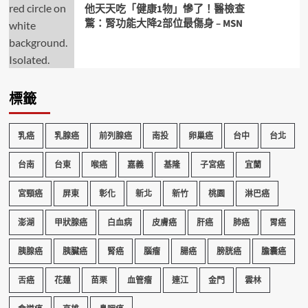
他天天吃「健康1物」慘了！醫檢查
驚：腎功能大降2部位最傷身 – MSN
標籤
乳癌
乳腺癌
前列腺癌
南投
卵巢癌
台中
台北
台南
台東
喉癌
嘉義
基隆
子宮癌
宜蘭
宮頸癌
屏東
彰化
新北
新竹
桃園
淋巴癌
澎湖
甲狀腺癌
白血病
皮膚癌
肝癌
肺癌
胃癌
胰腺癌
胰臟癌
腎癌
腦瘤
腸癌
膀胱癌
膽囊癌
舌癌
花蓮
苗栗
血管瘤
連江
金門
雲林