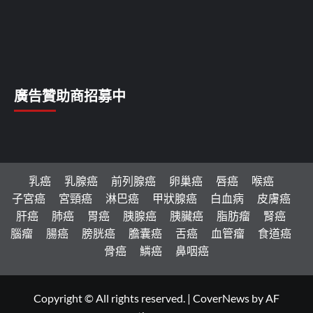
廣告贊助商招募中
乳癌
乳腺癌
前列腺癌
卵巢癌
唇癌
喉癌
子宮癌
宮頸癌
淋巴癌
甲狀腺癌
白血病
皮膚癌
肝癌
肺癌
胃癌
胰腺癌
胰臟癌
脂肪瘤
腎癌
腦瘤
腸癌
膀胱癌
膽囊癌
舌癌
血管瘤
食道癌
骨癌
鱗癌
鼻咽癌
Copyright © All rights reserved.
|
CoverNews
by AF