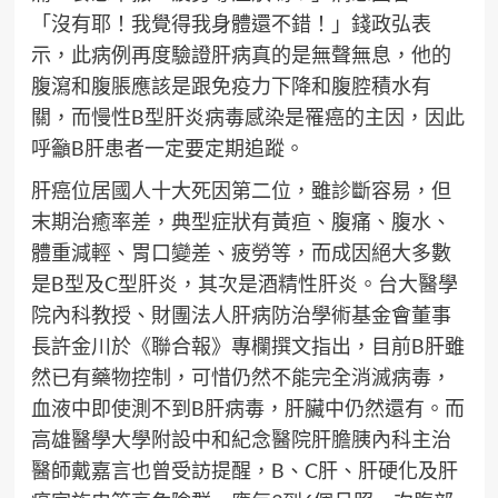
「沒有耶！我覺得我身體還不錯！」錢政弘表
示，此病例再度驗證肝病真的是無聲無息，他的
腹瀉和腹脹應該是跟免疫力下降和腹腔積水有
關，而慢性B型肝炎病毒感染是罹癌的主因，因此
呼籲B肝患者一定要定期追蹤。
肝癌位居國人十大死因第二位，雖診斷容易，但
末期治癒率差，典型症狀有黃疸、腹痛、腹水、
體重減輕、胃口變差、疲勞等，而成因絕大多數
是B型及C型肝炎，其次是酒精性肝炎。台大醫學
院內科教授、財團法人肝病防治學術基金會董事
長許金川於《聯合報》專欄撰文指出，目前B肝雖
然已有藥物控制，可惜仍然不能完全消滅病毒，
血液中即使測不到B肝病毒，肝臟中仍然還有。而
高雄醫學大學附設中和紀念醫院肝膽胰內科主治
醫師戴嘉言也曾受訪提醒，B、C肝、肝硬化及肝