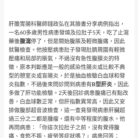
肝膽胃腸科醫師錢政弘在其臉書分享病例指出，
一名60多歲男性病患發燒及拉肚子5天，吃了止瀉
藥後
腹瀉
停了，但是開始腹脹及輕微腹痛，因此
就醫檢查。他按壓病患肚子發現肚臍周圍有輕微
壓痛和局部的脹氣，不過沒有急性腹膜炎的特
徵，原本判斷應是一般的感染性腸炎或比較不典
型的憩室炎或盲腸炎，於是抽血檢驗白血球和發
炎指數，不過後來問診問到病患有
B型肝炎
，因此
多做了肝功能檢驗。2天後回診病患腹痛已有點改
善，白血球數正常，但肝指數異常高，因此又安
排做腹部超音波檢查，這一查竟發現病患肝臟超
過三分之二都是腫瘤，還有中等程度的腹水。他
再問病患：「你這次拉肚子之前，沒有覺得腹
痛、食慾不振、疲勞等症狀嗎？」病患回答：