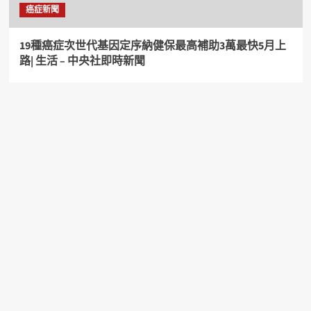
癌症新聞
19種癌症次世代基因定序納健保最高補助3萬最快5月上
路| 生活 – 中央社即時新聞