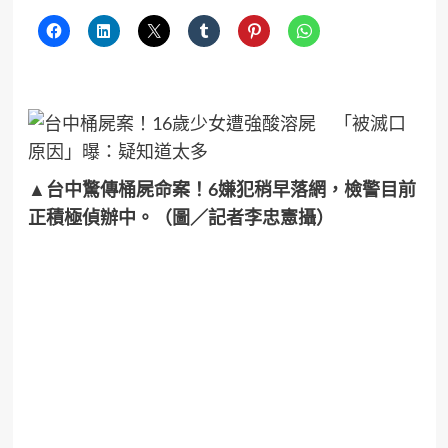
▲台中驚傳桶屍命案！6嫌犯稍早落網，檢警目前
正積極偵辦中。（圖／記者李忠憲攝）