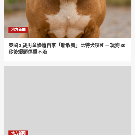
地方新聞
英國 2 歲男童慘遭自家「新收養」比特犬咬死 — 玩狗 30
秒後爆頭傷重不治
地方新聞