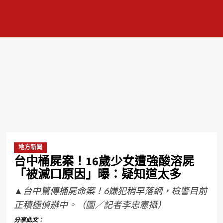
地方新聞
台中桶屍案！16歲少女遭強酸溶屍
「被滅口原因」曝：疑知道太多
▲台中驚傳桶屍命案！6嫌犯稍早落網，檢警目前
正積極偵辦中。（圖／記者李忠憲攝）
分享此文：