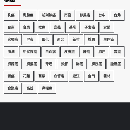
標籤
乳癌
乳腺癌
前列腺癌
南投
卵巢癌
台中
台北
台南
台東
喉癌
嘉義
基隆
子宮癌
宜蘭
宮頸癌
屏東
彰化
新北
新竹
桃園
淋巴癌
澎湖
甲狀腺癌
白血病
皮膚癌
肝癌
肺癌
胃癌
胰腺癌
胰臟癌
腎癌
腦瘤
腸癌
膀胱癌
膽囊癌
舌癌
花蓮
苗栗
血管瘤
連江
金門
雲林
食道癌
高雄
鼻咽癌