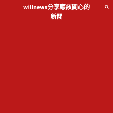
willnews分享應該關心的
willnews分享應
新聞
該關心的新聞