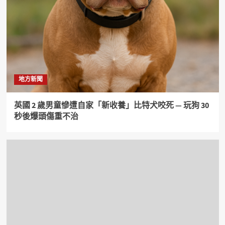
地方新聞
英國 2 歲男童慘遭自家「新收養」比特犬咬死 — 玩狗 30
秒後爆頭傷重不治