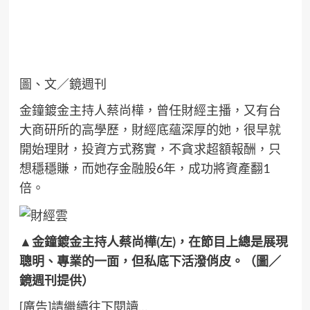
圖、文／鏡週刊
金鐘鍍金主持人蔡尚樺，曾任財經主播，又有台
大商研所的高學歷，財經底蘊深厚的她，很早就
開始理財，投資方式務實，不貪求超額報酬，只
想穩穩賺，而她存金融股6年，成功將資產翻1
倍。
▲金鐘鍍金主持人蔡尚樺(左)，在節目上總是展現
聰明、專業的一面，但私底下活潑俏皮。（圖／
鏡週刊提供）
[廣告]請繼續往下閱讀…