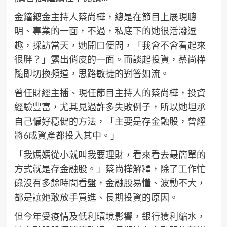
金鐘鍍金主持人蔡尚樺，總是在節目上展現聰
明、專業的一面，不過，私底下的她很活潑逗
趣，採訪當天，她開口便問，「我會不會看起來
很胖？」露出俏皮的一面。而談起投資，蔡尚樺
隨即切換頻道，思路敏捷的對答如流。
曾任財經主播、現任節目主持人的蔡尚樺，投資
經驗豐富，尤其見過許多失敗例子，所以她坦承
自己偏好穩健的方法，「主要是存金融股，曾經
將6成資產都投入其中。」
「我媽媽從小就叫我要理財，看來看去最簡單的
方式就是存金融股。」蔡尚樺解釋，除了工作忙
碌沒有多餘時間看盤，金融股易懂、波動不大，
都是讓她敢放手買進、長期投資的原因。
但今年受疫情及低利環境影響，銀行獲利縮水，