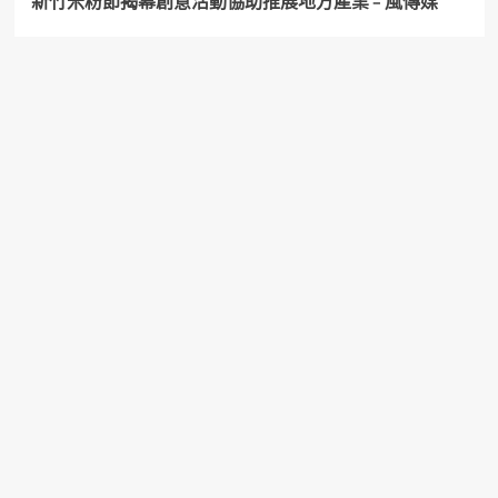
新竹米粉節揭幕創意活動協助推展地方產業 – 風傳媒