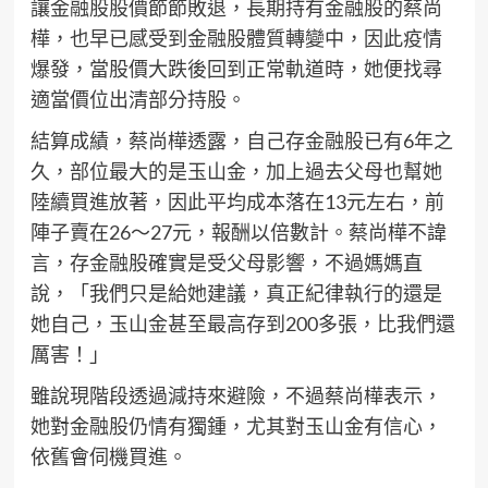
讓金融股股價節節敗退，長期持有金融股的蔡尚
樺，也早已感受到金融股體質轉變中，因此疫情
爆發，當股價大跌後回到正常軌道時，她便找尋
適當價位出清部分持股。
結算成績，蔡尚樺透露，自己存金融股已有6年之
久，部位最大的是玉山金，加上過去父母也幫她
陸續買進放著，因此平均成本落在13元左右，前
陣子賣在26～27元，報酬以倍數計。蔡尚樺不諱
言，存金融股確實是受父母影響，不過媽媽直
說，「我們只是給她建議，真正紀律執行的還是
她自己，玉山金甚至最高存到200多張，比我們還
厲害！」
雖說現階段透過減持來避險，不過蔡尚樺表示，
她對金融股仍情有獨鍾，尤其對玉山金有信心，
依舊會伺機買進。