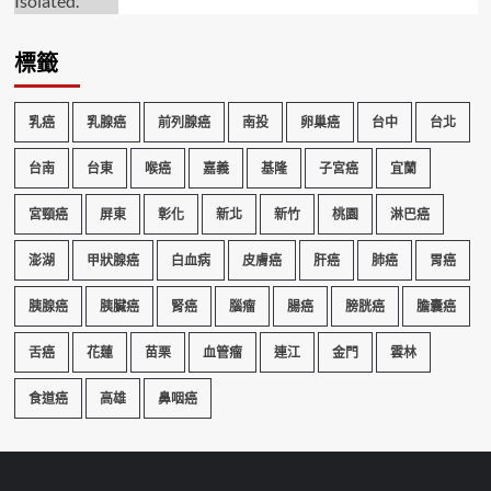
標籤
乳癌
乳腺癌
前列腺癌
南投
卵巢癌
台中
台北
台南
台東
喉癌
嘉義
基隆
子宮癌
宜蘭
宮頸癌
屏東
彰化
新北
新竹
桃園
淋巴癌
澎湖
甲狀腺癌
白血病
皮膚癌
肝癌
肺癌
胃癌
胰腺癌
胰臟癌
腎癌
腦瘤
腸癌
膀胱癌
膽囊癌
舌癌
花蓮
苗栗
血管瘤
連江
金門
雲林
食道癌
高雄
鼻咽癌