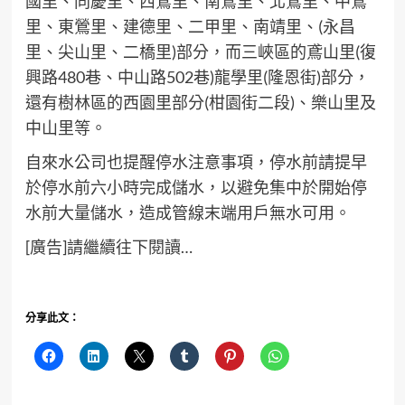
國里、同慶里、西鶯里、南鶯里、北鶯里、中鶯
里、東鶯里、建德里、二甲里、南靖里、(永昌
里、尖山里、二橋里)部分，而三峽區的鳶山里(復
興路480巷、中山路502巷)龍學里(隆恩街)部分，
還有樹林區的西園里部分(柑園街二段)、樂山里及
中山里等。
自來水公司也提醒停水注意事項，停水前請提早
於停水前六小時完成儲水，以避免集中於開始停
水前大量儲水，造成管線末端用戶無水可用。
[廣告]請繼續往下閱讀…
分享此文：