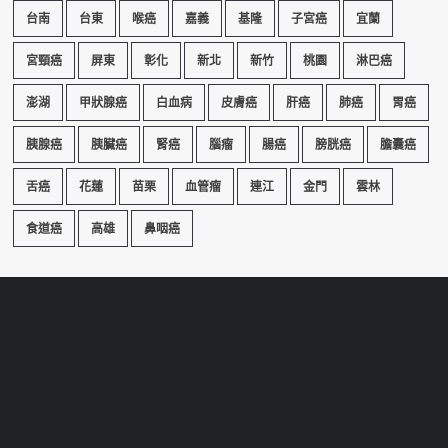
台南
台東
喉癌
嘉義
基隆
子宮癌
宜蘭
宮頸癌
屏東
彰化
新北
新竹
桃園
淋巴癌
澎湖
甲狀腺癌
白血病
皮膚癌
肝癌
肺癌
胃癌
胰腺癌
胰臟癌
腎癌
腦瘤
腸癌
膀胱癌
膽囊癌
舌癌
花蓮
苗栗
血管瘤
連江
金門
雲林
食道癌
高雄
鼻咽癌