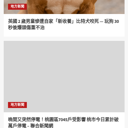
地方新聞
英國 2 歲男童慘遭自家「新收養」比特犬咬死 — 玩狗 30
秒後爆頭傷重不治
地方新聞
晚間又突然停電！桃園區7045戶受影響 桃市今日累計破
萬戶停電 – 聯合新聞網