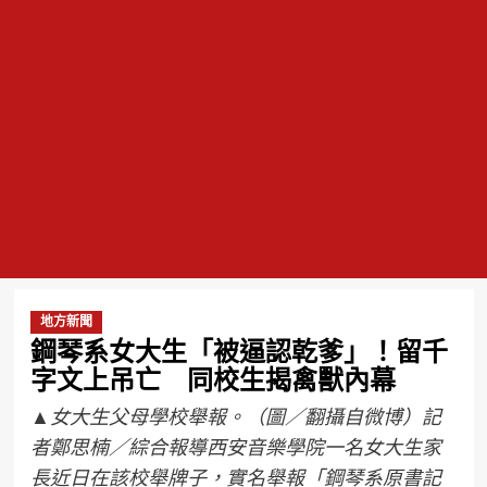
地方新聞
鋼琴系女大生「被逼認乾爹」！留千
字文上吊亡 同校生揭禽獸內幕
▲女大生父母學校舉報。（圖／翻攝自微博）記
者鄭思楠／綜合報導西安音樂學院一名女大生家
長近日在該校舉牌子，實名舉報「鋼琴系原書記