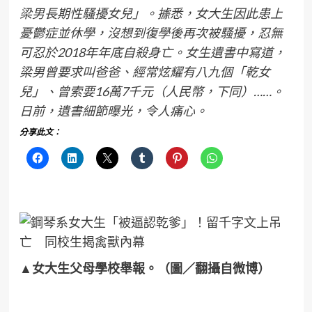
梁男長期性騷擾女兒」。據悉，女大生因此患上
憂鬱症並休學，沒想到復學後再次被騷擾，忍無
可忍於2018年年底自殺身亡。女生遺書中寫道，
梁男曾要求叫爸爸、經常炫耀有八九個「乾女
兒」、曾索要16萬7千元（人民幣，下同）……。
日前，遺書細節曝光，令人痛心。
分享此文：
▲女大生父母學校舉報。（圖／翻攝自微博）