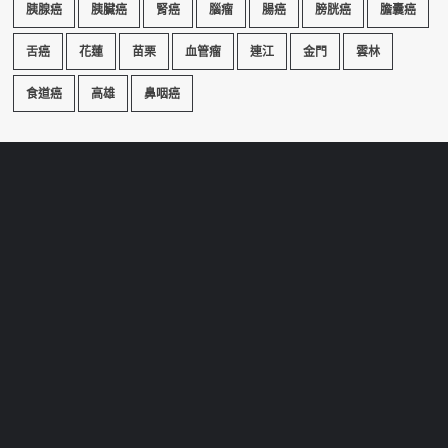
胰腺癌
胰臟癌
腎癌
腦瘤
腸癌
膀胱癌
膽囊癌
舌癌
花蓮
苗栗
血管瘤
連江
金門
雲林
食道癌
高雄
鼻咽癌