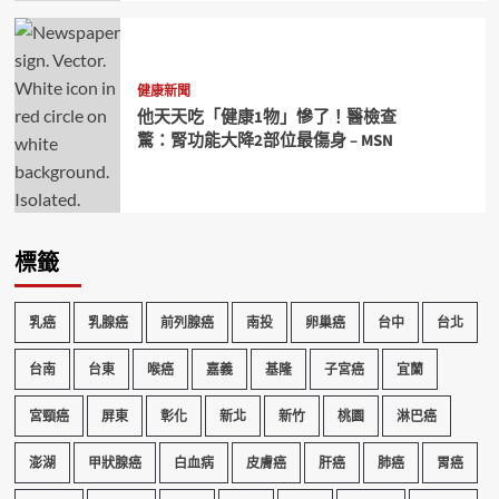
健康新聞
他天天吃「健康1物」慘了！醫檢查
驚：腎功能大降2部位最傷身 – MSN
標籤
乳癌
乳腺癌
前列腺癌
南投
卵巢癌
台中
台北
台南
台東
喉癌
嘉義
基隆
子宮癌
宜蘭
宮頸癌
屏東
彰化
新北
新竹
桃園
淋巴癌
澎湖
甲狀腺癌
白血病
皮膚癌
肝癌
肺癌
胃癌