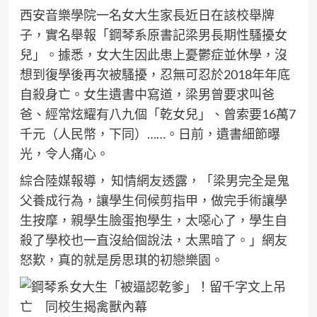
西安音樂學院一名女大生家長近日在該校舉牌
子，實名舉報「鋼琴系原書記梁男長期性騷擾女
兒」。據悉，女大生因此患上憂鬱症並休學，沒
想到復學後再次被騷擾，忍無可忍於2018年年底
自殺身亡。女生遺書中寫道，梁男曾要求叫爸
爸、經常炫耀有八九個「乾女兒」、曾索要16萬7
千元（人民幣，下同）……。日前，遺書細節曝
光，令人痛心。
綜合陸媒報導， 知情網友透露，「梁男完全是鬼
父養成行為，讓學生伺候剪指甲，做完手術讓學
生按摩，親學生臉蛋抱學生，太噁心了，學生自
殺了學校也一直沒給個說法，太黑暗了。」網友
怒歎，真的就是房思琪的初戀樂園。