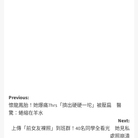
Previous:
懷龍鳳胎！她爆痛7hrs「擠出硬硬一坨」被壓扁 醫
驚：蜷縮在羊水
Next:
上傳「前女友裸照」到班群！40名同學全看光 她見私
處照崩潰