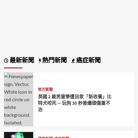
最新新聞
熱門新聞
癌症新聞
地方新聞
英國 2 歲男童慘遭自家「新收養」比
特犬咬死 — 玩狗 30 秒後爆頭傷重不
治