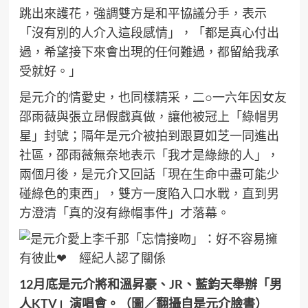
跳出來護花，強調雙方是和平協議分手，表示
「沒有別的人介入這段感情」，「都是真心付出
過，希望接下來會出現的任何難過，都留給我承
受就好。」
是元介的情愛史，也同樣精采，二○一六年因女友
邵雨薇與張立昂假戲真做，讓他被冠上「綠帽男
星」封號；隔年是元介被拍到跟夏如芝一同進出
社區，邵雨薇無奈地表示「我才是綠綠的人」，
兩個月後，是元介又回話「現在生命中盡可能少
碰綠色的東西」，雙方一度陷入口水戰，直到男
方澄清「真的沒有綠帽事件」才落幕。
12月底是元介將和溫昇豪、JR、藍鈞天舉辦「男
人KTV」演唱會。（圖／翻攝自是元介臉書）