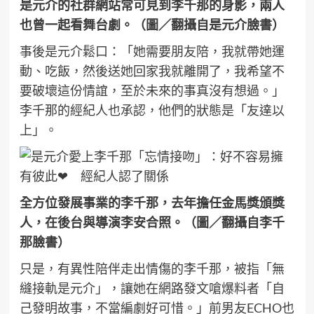
是元介的社群網站常可見到李千那的身影，兩人
也曾一起看舞台劇。（圖／翻攝自是元介臉書）
事後是元介鬆口：「她需要朋友陪，我就帶她運
動、吃飯，然後送她回家我就離開了，我希望不
要破壞這份情誼，至於未來的事真沒有想過。」
李千那的經紀人也承認，他們的狀態是「友達以
上」。
全方位發展事業的李千那，去年擔任金馬獎頒獎
人，在後台與導演李安合照。（圖／翻攝自李千
那臉書）
只是，有異性陪伴走出情傷的李千那，被指「無
縫接軌是元介」，讓她在網路發文嗆爆料者「自
己發明故事，不當編劇好可惜。」前男友ECHO也