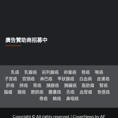
廣告贊助商招募中
乳癌
乳腺癌
前列腺癌
卵巢癌
唇癌
喉癌
子宮癌
宮頸癌
淋巴癌
甲狀腺癌
白血病
皮膚癌
肝癌
肺癌
胃癌
胰腺癌
胰臟癌
脂肪瘤
腎癌
腦瘤
腸癌
膀胱癌
膽囊癌
舌癌
血管瘤
食道癌
骨癌
鱗癌
鼻咽癌
Copyright © All rights reserved.
|
CoverNews
by AF