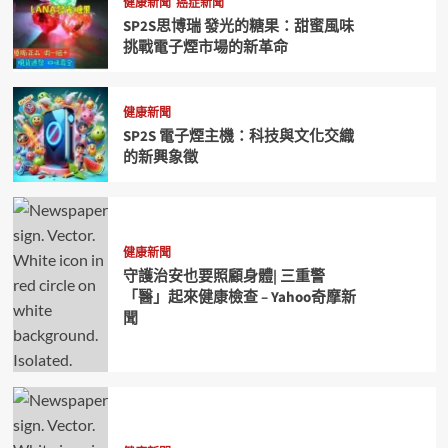
健康新聞
癌症新聞
SP2S思博瑞 發光的糖果：甜蜜風味
挑戰電子煙市場的新革命
健康新聞
SP2S 電子煙主機：科技與文化交織
的新興象徵
健康新聞
守護治安也要照顧身體| 三重警
「醫」起來健康檢查 – Yahoo奇摩新
聞