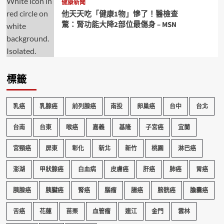
健康新聞
他天天吃「健康1物」慘了！醫檢查
驚：腎功能大降2部位最傷身 – MSN
標籤
乳癌
乳腺癌
前列腺癌
南投
卵巢癌
台中
台北
台南
台東
喉癌
嘉義
基隆
子宮癌
宜蘭
宮頸癌
屏東
彰化
新北
新竹
桃園
淋巴癌
澎湖
甲狀腺癌
白血病
皮膚癌
肝癌
肺癌
胃癌
胰腺癌
胰臟癌
腎癌
腦瘤
腸癌
膀胱癌
膽囊癌
舌癌
花蓮
苗栗
血管瘤
連江
金門
雲林