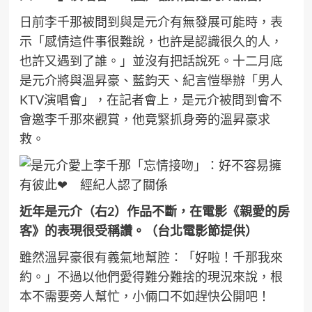
日前李千那被問到與是元介有無發展可能時，表
示「感情這件事很難說，也許是認識很久的人，
也許又遇到了誰。」並沒有把話說死。十二月底
是元介將與溫昇豪、藍鈞天、紀言愷舉辦「男人
KTV演唱會」，在記者會上，是元介被問到會不
會邀李千那來觀賞，他竟緊抓身旁的溫昇豪求
救。
近年是元介（右2）作品不斷，在電影《親愛的房
客》的表現很受稱讚。（台北電影節提供）
雖然溫昇豪很有義氣地幫腔：「好啦！千那我來
約。」不過以他們愛得難分難捨的現況來說，根
本不需要旁人幫忙，小倆口不如趕快公開吧！