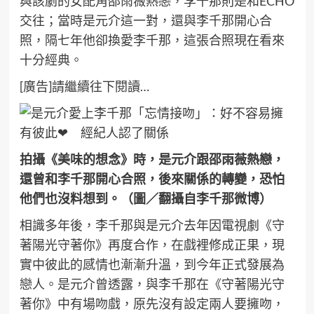
與該劇的女配角邵雨薇熱戀，李千那則是和ECHO
交往；當時是元介這一對，還與李千那開心合
照，隔七年他卻換愛李千那，這張合照現在看來
十分經典。
[廣告]請繼續往下閱讀…
拍攝《美味的想念》時，是元介跟邵雨薇熱戀，
還曾和李千那開心合照，後來關係的轉變，恐怕
他們也沒料想到。（圖／翻攝自李千那微博）
相識多年後，李千那與是元介去年因電視劇《守
著陽光守著你》再度合作，在戲裡修成正果，現
實中彼此的感情也漸漸升溫，到今年正式發展為
戀人。是元介曾透露，與李千那在《守著陽光守
著你》中有場吻戲，原先沒有設定兩人要擁吻，