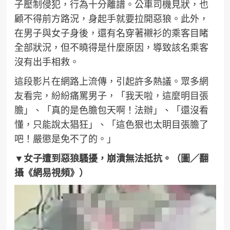
子壓制侵犯，行為十分離譜。公車司機見狀，也
顧不得前方路況，身起手就要拉開惡狼。此外，
在男子與女子身後，還有名穿著襯衫的乘客目睹
全部狀況，但不曉得是什麼原因，導致該名乘客
沒有出手相救。
這段影片在網路上流傳，引起許多熱議。眾多網
友看完，紛紛痛罵男子，「我天啦，這麼明目張
膽」、「真的是色膽包天啊！法辦」、「還沒看
懂，只能說太猖狂」、「這色狠也太眀目張膽了
吧！嚴懲是免不了的。」
▼女子遭到惡狼騷擾，崩潰無法抵抗。（圖／翻
攝《網易視頻》）