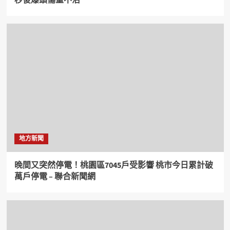
秒後爆頭傷重不治
地方新聞
晚間又突然停電！桃園區7045戶受影響 桃市今日累計破
萬戶停電 – 聯合新聞網