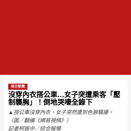
地方新聞
沒穿內衣搭公車…女子突遭乘客「壓
制襲胸」！倒地哭嚎全錄下
▲搭公車沒穿內衣，女子突然遭到色狼騷擾。
（圖／翻攝《網易視頻》）
記者柯振中／綜合報導