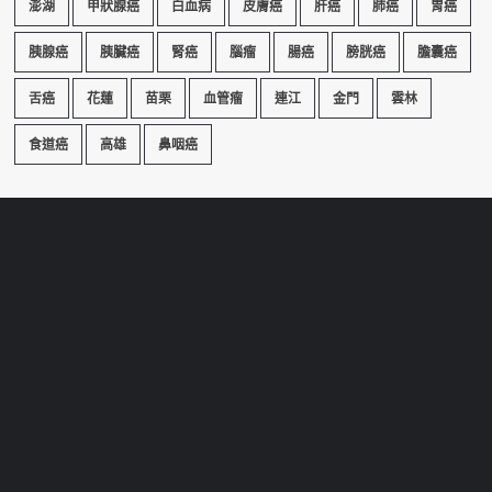
澎湖
甲狀腺癌
白血病
皮膚癌
肝癌
肺癌
胃癌
胰腺癌
胰臟癌
腎癌
腦瘤
腸癌
膀胱癌
膽囊癌
舌癌
花蓮
苗栗
血管瘤
連江
金門
雲林
食道癌
高雄
鼻咽癌