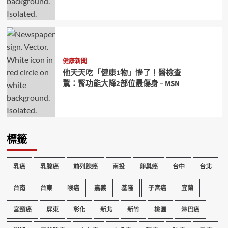
健康新聞
他天天吃「健康1物」慘了！醫檢查
驚：腎功能大降2部位最傷身 – MSN
標籤
乳癌
乳腺癌
前列腺癌
南投
卵巢癌
台中
台北
台南
台東
喉癌
嘉義
基隆
子宮癌
宜蘭
宮頸癌
屏東
彰化
新北
新竹
桃園
淋巴癌