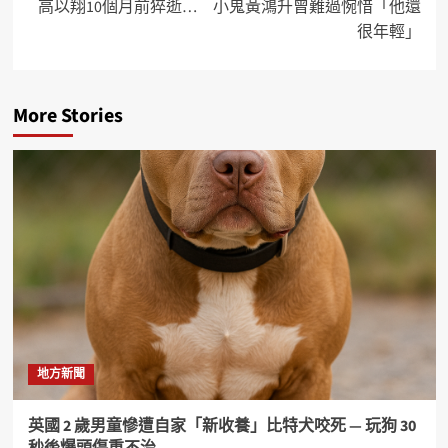
高以翔10個月前猝逝… 小鬼黃鴻升曾難過惋惜「他還
很年輕」
More Stories
地方新聞
英國 2 歲男童慘遭自家「新收養」比特犬咬死 — 玩狗 30