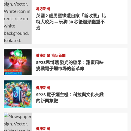
地方新聞
英國 2 歲男童慘遭自家「新收養」比
特犬咬死 — 玩狗 30 秒後爆頭傷重不
治
健康新聞
癌症新聞
SP2S思博瑞 發光的糖果：甜蜜風味
挑戰電子煙市場的新革命
健康新聞
SP2S 電子煙主機：科技與文化交織
的新興象徵
健康新聞