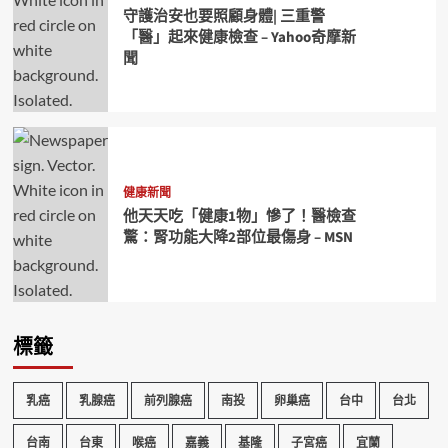
守護治安也要照顧身體| 三重警
「醫」起來健康檢查 – Yahoo奇摩新
聞
健康新聞
他天天吃「健康1物」慘了！醫檢查
驚：腎功能大降2部位最傷身 – MSN
標籤
乳癌
乳腺癌
前列腺癌
南投
卵巢癌
台中
台北
台南
台東
喉癌
嘉義
基隆
子宮癌
宜蘭