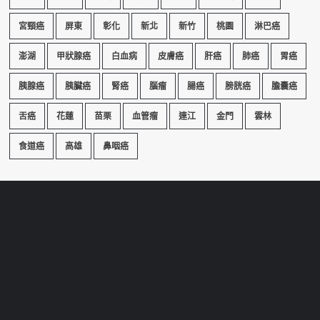
宮頸癌
屏東
彰化
新北
新竹
桃園
淋巴癌
澎湖
甲狀腺癌
白血病
皮膚癌
肝癌
肺癌
胃癌
胰腺癌
胰臟癌
腎癌
腦瘤
腸癌
膀胱癌
膽囊癌
舌癌
花蓮
苗栗
血管瘤
連江
金門
雲林
食道癌
高雄
鼻咽癌