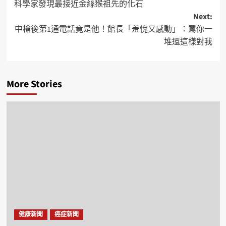
科學家發現最接近金絲猴祖先的化石
Next:
中槍後第1通電話竟是他！館長「羞愧又感動」：罵你一
堆還這樣對我
More Stories
健康新聞
癌症新聞