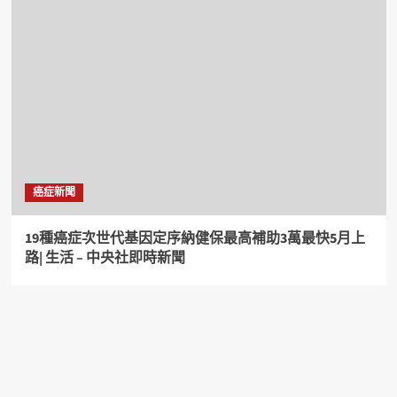
癌症新聞
19種癌症次世代基因定序納健保最高補助3萬最快5月上
路| 生活 – 中央社即時新聞