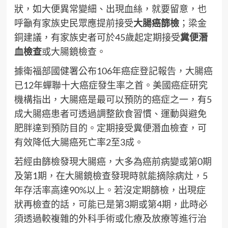
狀，如大便異常變細、出現血絲，就要留意，也
呼籲有家族史民眾應提前接受
大腸癌篩檢
；梁金
銅建議，有家族史者可於45歲起定期接受
糞便潛
血檢查
或大腸鏡檢查。
據衛福部國健署公布106年癌症登記報告，大腸癌
已12年蟬聯十大癌症發生率之首。美國癌症研究
機構指出，大腸癌是最可以預防的癌症之一，有5
成大腸癌患者可透過調整飲食習慣、運動與避免
肥胖達到預防目的。定期接受糞便潛血檢查，可
有效降低大腸癌死亡率2至3成。
若經由篩檢發現大腸癌，大多為癌前病變或第0期
及第1期，在大腸鏡檢查發現時就能摘除病灶，5
年存活率高達90%以上。若沒定期篩檢，出現症
狀再檢查的話，可能已是第3期或第4期，此時必
須透過較複雜的外科手術或化療及放療等進行治