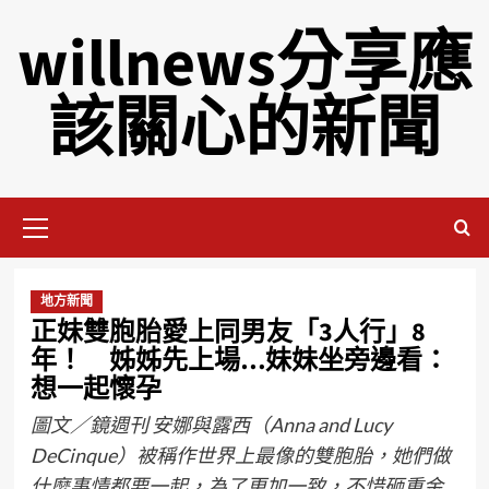
willnews分享應
該關心的新聞
地方新聞
正妹雙胞胎愛上同男友「3人行」8
年！ 姊姊先上場…妹妹坐旁邊看：
想一起懷孕
圖文／鏡週刊 安娜與露西（Anna and Lucy
DeCinque）被稱作世界上最像的雙胞胎，她們做
什麼事情都要一起，為了更加一致，不惜砸重金