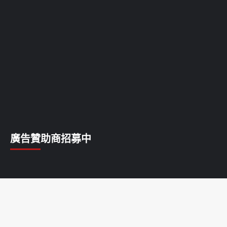
廣告贊助商招募中
乳癌
乳腺癌
前列腺癌
卵巢癌
唇癌
喉癌
子宮癌
宮頸癌
淋巴癌
甲狀腺癌
白血病
皮膚癌
肝癌
肺癌
胃癌
胰腺癌
胰臟癌
脂肪瘤
腎癌