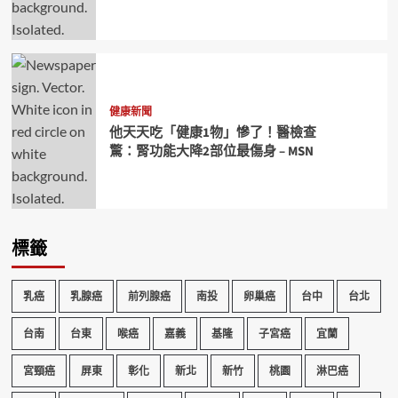
健康新聞
他天天吃「健康1物」慘了！醫檢查
驚：腎功能大降2部位最傷身 – MSN
標籤
乳癌
乳腺癌
前列腺癌
南投
卵巢癌
台中
台北
台南
台東
喉癌
嘉義
基隆
子宮癌
宜蘭
宮頸癌
屏東
彰化
新北
新竹
桃園
淋巴癌