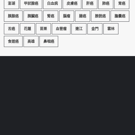
澎湖
甲狀腺癌
白血病
皮膚癌
肝癌
肺癌
胃癌
胰腺癌
胰臟癌
腎癌
腦瘤
腸癌
膀胱癌
膽囊癌
舌癌
花蓮
苗栗
血管瘤
連江
金門
雲林
食道癌
高雄
鼻咽癌