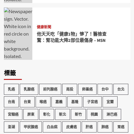
健康新聞
他天天吃「健康1物」慘了！醫檢查
驚：腎功能大降2部位最傷身 – MSN
標籤
乳癌
乳腺癌
前列腺癌
南投
卵巢癌
台中
台北
台南
台東
喉癌
嘉義
基隆
子宮癌
宜蘭
宮頸癌
屏東
彰化
新北
新竹
桃園
淋巴癌
澎湖
甲狀腺癌
白血病
皮膚癌
肝癌
肺癌
胃癌