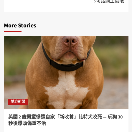
5句話飼主傻眼
More Stories
地方新聞
英國 2 歲男童慘遭自家「新收養」比特犬咬死 — 玩狗 30
秒後爆頭傷重不治