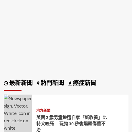
最新新聞
熱門新聞
癌症新聞
地方新聞
英國 2 歲男童慘遭自家「新收養」比
特犬咬死 — 玩狗 30 秒後爆頭傷重不
治