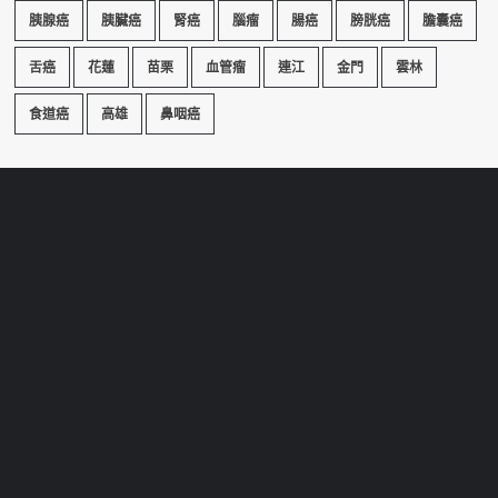
胰腺癌
胰臟癌
腎癌
腦瘤
腸癌
膀胱癌
膽囊癌
舌癌
花蓮
苗栗
血管瘤
連江
金門
雲林
食道癌
高雄
鼻咽癌