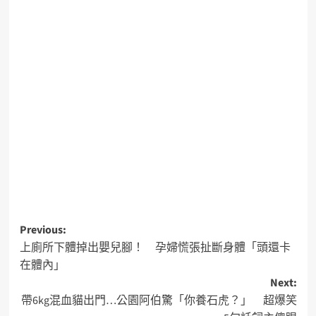
Previous:
上廁所下體掉出嬰兒腳！ 孕婦慌張扯斷身體「頭還卡
在體內」
Next:
帶6kg混血貓出門…公園阿伯驚「你養石虎？」 超爆笑