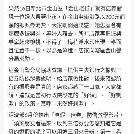
果然16日新北市金山區「金山老街」就有店家發
現一位婦人帶著小孩，在金山老街沿路以200元面
額的振興券消費，大家剛開始疑惑，她怎麼會有
那麼多振興券，等婦人離去，所有店家再把振興
券拿起來檢視，不得了！梅花浮水印出現一半而
且位置不一樣，以為是偽造，店家向轄區金山警
分局求助。
經金山警分局協助查詢，提供中央銀行之振興三
倍券防偽辨識說明，給店家做比對，後來確認所
有的振興券是真的，店家都鬆了一口氣，大家都
說，這就是當初行政院設定的「好領」、「好刺
激」的政策，直呼「果然好刺激」 。
經濟部6月份推出「真假三倍券」防偽教學影片，
「頭家朋友看過來，收到三倍券要怎麼知道它是
真的還假的呢？可以用這三招來分辨，第一、看