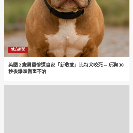
地方新聞
英國 2 歲男童慘遭自家「新收養」比特犬咬死 — 玩狗 30
秒後爆頭傷重不治