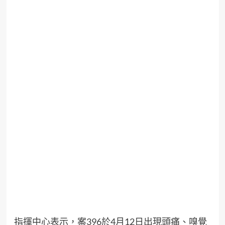
指揮中心表示，案396於4月12日出現頭痛、嗅覺