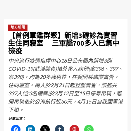
地方新聞
【首例軍鑑群聚】新增3確診為實習
生住同寢室 三軍艦700多人已集中
檢疫
中央流行疫情指揮中心18日公布國內新增3例
COVID-19(武漢肺炎)境外移入病例(案396、397、
案398)，均為20多歲男性，在我國某艦隊實習，
住同寢室。兩人於2月21日起登艦實習，該艦共
337人(含3名個案)於3月12日至15日停靠帛琉，離
開帛琉後於公海航行近30天，4月15日自我國軍港
下船。
分享此文：