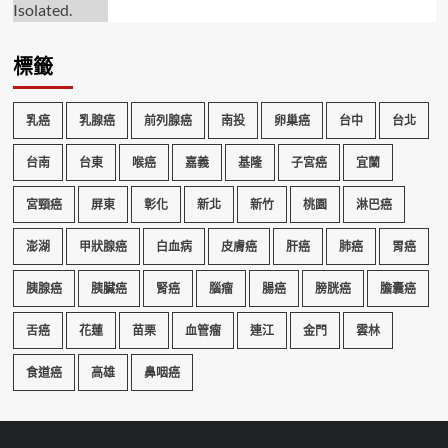
標籤
乳癌
乳腺癌
前列腺癌
南投
卵巢癌
台中
台北
台南
台東
喉癌
嘉義
基隆
子宮癌
宜蘭
宮頸癌
屏東
彰化
新北
新竹
桃園
淋巴癌
澎湖
甲狀腺癌
白血病
皮膚癌
肝癌
肺癌
胃癌
胰腺癌
胰臟癌
腎癌
腦瘤
腸癌
膀胱癌
膽囊癌
舌癌
花蓮
苗栗
血管瘤
連江
金門
雲林
食道癌
高雄
鼻咽癌