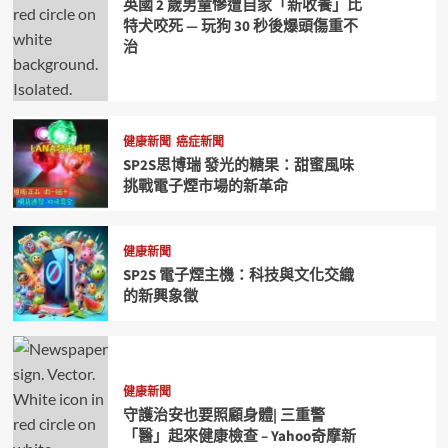
英國 2 歲男童慘遭自家「新收養」比
特犬咬死 — 玩狗 30 秒後爆頭傷重不
治
健康新聞
癌症新聞
SP2S思博瑞 發光的糖果：甜蜜風味
挑戰電子煙市場的新革命
健康新聞
SP2S 電子煙主機：科技與文化交織
的新興象徵
健康新聞
守護治安也要照顧身體| 三重警
「醫」起來健康檢查 – Yahoo奇摩新