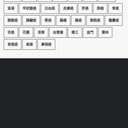
澎湖
甲狀腺癌
白血病
皮膚癌
肝癌
肺癌
胃癌
胰腺癌
胰臟癌
腎癌
腦瘤
腸癌
膀胱癌
膽囊癌
舌癌
花蓮
苗栗
血管瘤
連江
金門
雲林
食道癌
高雄
鼻咽癌