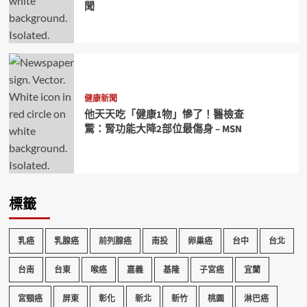
聞
健康新聞
他天天吃「健康1物」慘了！醫檢查
驚：腎功能大降2部位最傷身 – MSN
標籤
乳癌
乳腺癌
前列腺癌
南投
卵巢癌
台中
台北
台南
台東
喉癌
嘉義
基隆
子宮癌
宜蘭
宮頸癌
屏東
彰化
新北
新竹
桃園
淋巴癌