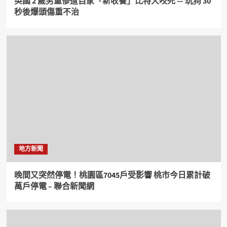
英國 2 歲男童慘遭自家「新收養」比特犬咬死 — 玩狗 30
秒後爆頭傷重不治
地方新聞
晚間又突然停電！桃園區7045戶受影響 桃市今日累計破
萬戶停電 – 聯合新聞網