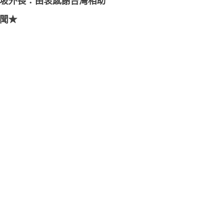
坡外長：由衷感謝台灣相助
聞★