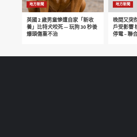
地方新聞
地方新聞
英國 2 歲男童慘遭自家「新收
晚間又突然
養」比特犬咬死 — 玩狗 30 秒後
戶受影響
爆頭傷重不治
停電 – 