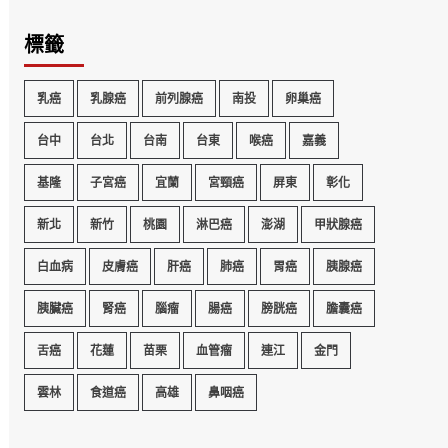
標籤
乳癌
乳腺癌
前列腺癌
南投
卵巢癌
台中
台北
台南
台東
喉癌
嘉義
基隆
子宮癌
宜蘭
宮頸癌
屏東
彰化
新北
新竹
桃園
淋巴癌
澎湖
甲狀腺癌
白血病
皮膚癌
肝癌
肺癌
胃癌
胰腺癌
胰臟癌
腎癌
腦瘤
腸癌
膀胱癌
膽囊癌
舌癌
花蓮
苗栗
血管瘤
連江
金門
雲林
食道癌
高雄
鼻咽癌