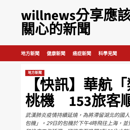
willnews分享應
關心的新聞
地方新聞
健康新聞
癌症新聞
科學見聞
地方新聞
【快訊】華航「類
桃機 153旅客
武漢肺炎疫情持續延燒，為將滯留湖北的國人接
包機」。29日的包機於下午4時飛往上海，並