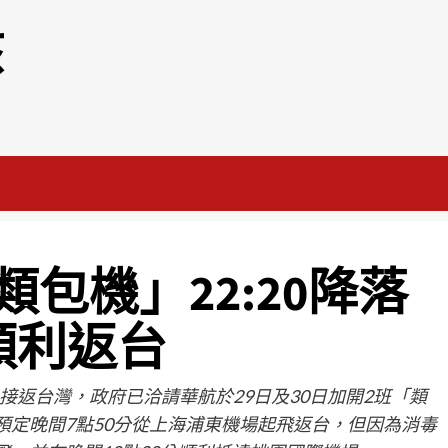
該
包機」22:20降落
順利返台
返台灣，政府已洽請華航於29日及30日加開2班「類
預定晚間7點50分從上海浦東機場起飛返台，但因為消毒