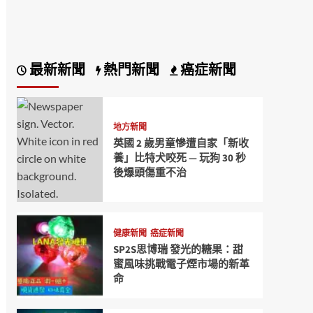
最新新聞
熱門新聞
癌症新聞
地方新聞
英國 2 歲男童慘遭自家「新收
養」比特犬咬死 — 玩狗 30 秒
後爆頭傷重不治
健康新聞
癌症新聞
SP2S思博瑞 發光的糖果：甜
蜜風味挑戰電子煙市場的新革
命