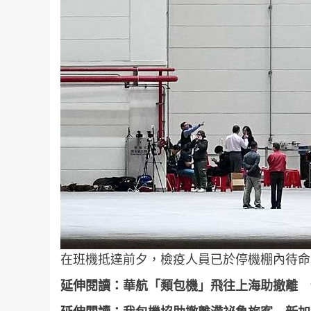
在班機抵達前夕，檢疫人員已於停機棚內待命
延伸閱讀：
華航「類包機」飛往上海助撤離 預計