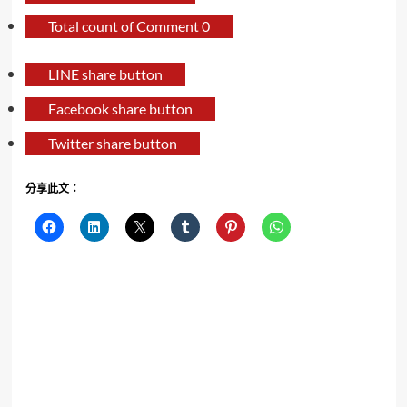
Total count of Comment
0
LINE share button
Facebook share button
Twitter share button
分享此文：