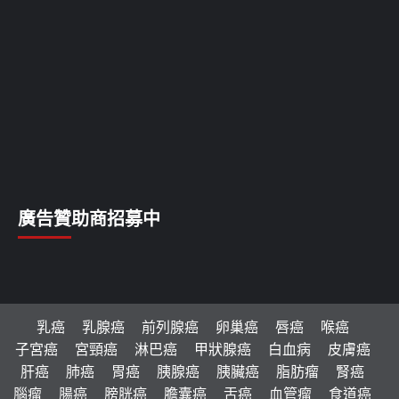
廣告贊助商招募中
乳癌
乳腺癌
前列腺癌
卵巢癌
唇癌
喉癌
子宮癌
宮頸癌
淋巴癌
甲狀腺癌
白血病
皮膚癌
肝癌
肺癌
胃癌
胰腺癌
胰臟癌
脂肪瘤
腎癌
腦瘤
腸癌
膀胱癌
膽囊癌
舌癌
血管瘤
食道癌