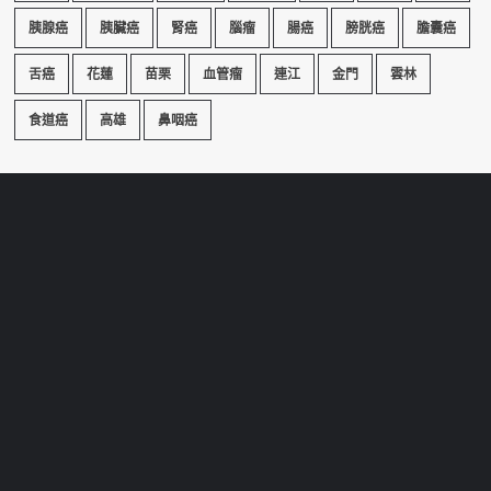
胰腺癌
胰臟癌
腎癌
腦瘤
腸癌
膀胱癌
膽囊癌
舌癌
花蓮
苗栗
血管瘤
連江
金門
雲林
食道癌
高雄
鼻咽癌