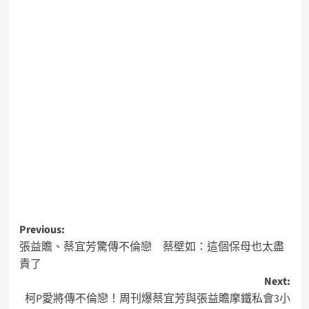
Previous:
張益贍、蔡宜芳驚傳不倫戀 蔡壁如：這個保母也太盡
責了
Next:
柯P愛將傳不倫戀！周刊爆蔡宜芳與張益贍摩鐵私會3小