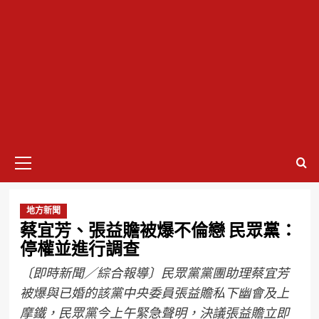
地方新聞
蔡宜芳、張益贍被爆不倫戀 民眾黨：
停權並進行調查
〔即時新聞／綜合報導〕民眾黨黨團助理蔡宜芳
被爆與已婚的該黨中央委員張益贍私下幽會及上
摩鐵，民眾黨今上午緊急聲明，決議張益贍立即