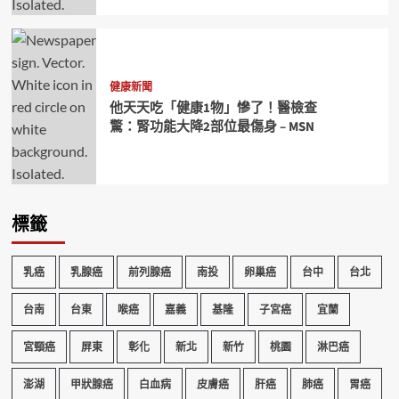
健康新聞
他天天吃「健康1物」慘了！醫檢查
驚：腎功能大降2部位最傷身 – MSN
標籤
乳癌
乳腺癌
前列腺癌
南投
卵巢癌
台中
台北
台南
台東
喉癌
嘉義
基隆
子宮癌
宜蘭
宮頸癌
屏東
彰化
新北
新竹
桃園
淋巴癌
澎湖
甲狀腺癌
白血病
皮膚癌
肝癌
肺癌
胃癌