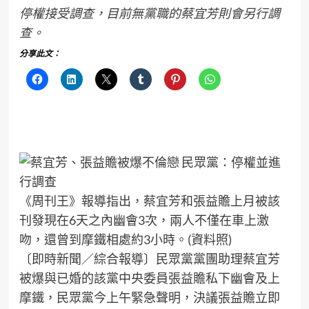
停權接受調查，目前無黨職的蔡宜芳則會另行調
查。
分享此文：
《周刊王》報導指出，蔡宜芳和張益贍上月被該
刊發現在6天之內幽會3次，兩人不僅在車上激
吻，還曾到摩鐵相處約3小時。(資料照)
〔即時新聞／綜合報導〕民眾黨黨團助理蔡宜芳
被爆與已婚的該黨中央委員張益贍私下幽會及上
摩鐵，民眾黨今上午緊急聲明，決議張益贍立即