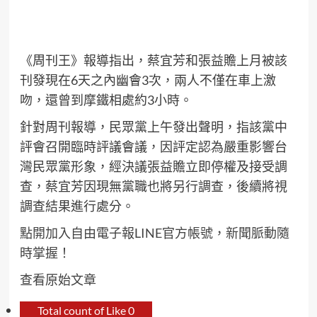
《周刊王》報導指出，蔡宜芳和張益贍上月被該
刊發現在6天之內幽會3次，兩人不僅在車上激
吻，還曾到摩鐵相處約3小時。
針對周刊報導，民眾黨上午發出聲明，指該黨中
評會召開臨時評議會議，因評定認為嚴重影響台
灣民眾黨形象，經決議張益贍立即停權及接受調
查，蔡宜芳因現無黨職也將另行調查，後續將視
調查結果進行處分。
點開加入自由電子報LINE官方帳號，新聞脈動隨
時掌握！
查看原始文章
Total count of Like
0