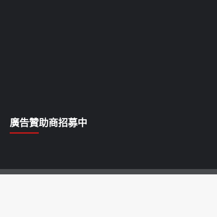
廣告贊助商招募中
乳癌
乳腺癌
前列腺癌
卵巢癌
唇癌
喉癌
子宮癌
宮頸癌
淋巴癌
甲狀腺癌
白血病
皮膚癌
肝癌
肺癌
胃癌
胰腺癌
胰臟癌
脂肪瘤
腎癌