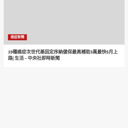
癌症新聞
19種癌症次世代基因定序納健保最高補助3萬最快5月上
路| 生活 – 中央社即時新聞