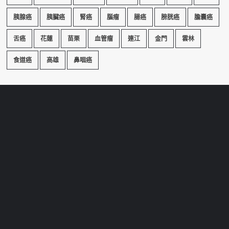
胰腺癌
胰臟癌
腎癌
腦瘤
腸癌
膀胱癌
膽囊癌
舌癌
花蓮
苗栗
血管瘤
連江
金門
雲林
食道癌
高雄
鼻咽癌