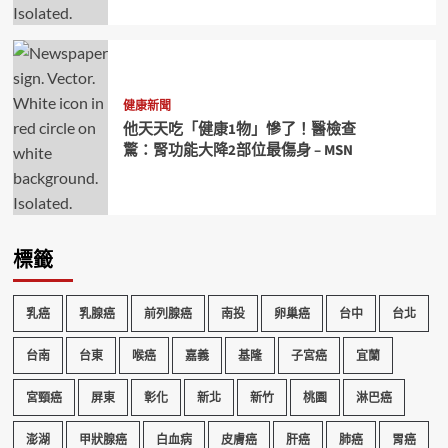
健康新聞
他天天吃「健康1物」慘了！醫檢查
驚：腎功能大降2部位最傷身 – MSN
標籤
乳癌
乳腺癌
前列腺癌
南投
卵巢癌
台中
台北
台南
台東
喉癌
嘉義
基隆
子宮癌
宜蘭
宮頸癌
屏東
彰化
新北
新竹
桃園
淋巴癌
澎湖
甲狀腺癌
白血病
皮膚癌
肝癌
肺癌
胃癌