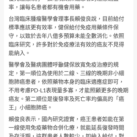
率，讓每名患者都有機會用藥。
台灣臨床腫瘤醫學會理事長賴俊良說，目前給付
標準應該更有效率，健保給付免疫用藥條件保
守，以致於去年八億多預算未能全數消化。依照
臨床研究，許多對於免疫療法有效的癌友不見得
能納入。
醫學會及醫病團體呼籲健保放寬免疫治療的規
定，第一順位為使用於二線、三線的晚期非小細
胞肺癌患者，依照藥物本身的臨床適應症即可，
不用考慮PD-L1表現量多寡，才能照顧更多的晚期
癌友。第二順位是復發率及死亡率均偏高的「癌
王」小細胞肺癌。
賴俊良表示，國內研究證實，癌王患者如能在第
一線使用免疫藥物合併化療，就能延長復發時間
及存活期，這群患者人數較少，如納入給付，對