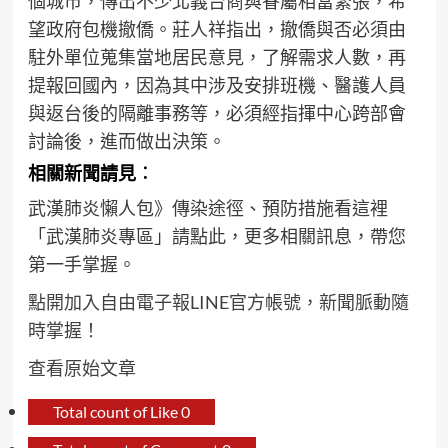
個城市，傳出不少北義台商與眷屬相當緊張，希
望政府包機撤僑。莊人祥指出，撤僑與否必須由
駐外單位蒐集當地居民意見，了解需求人數，再
提報回國內，因為其中涉及安排班機、醫護人員
與返台後的隔離事務等，必須經指揮中心跨部會
討論後，進而做出決策。
相關新聞請見︰
武漢肺炎懶人包》傳染途徑、預防措施看這裡
「武漢肺炎專區」請點此，更多相關訊息，帶您
第一手掌握。
點開加入自由電子報LINE官方帳號，新聞脈動隨
時掌握！
查看原始文章
Total count of Like
0