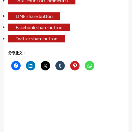
Total count of Comment
0
LINE share button
Facebook share button
Twitter share button
分享此文：