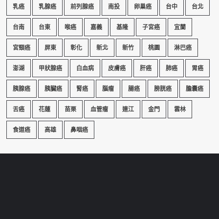
健康新聞
他天天吃「健康1物」慘了！醫檢查
驚：腎功能大降2部位最傷身 – MSN
標籤
乳癌
乳腺癌
前列腺癌
南投
卵巢癌
台中
台北
台南
台東
喉癌
嘉義
基隆
子宮癌
宜蘭
宮頸癌
屏東
彰化
新北
新竹
桃園
淋巴癌
澎湖
甲狀腺癌
白血病
皮膚癌
肝癌
肺癌
胃癌
胰腺癌
胰臟癌
腎癌
腦瘤
腸癌
膀胱癌
膽囊癌