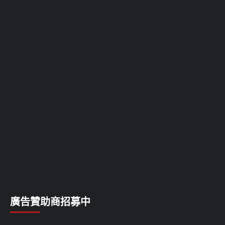
舌癌
花蓮
苗栗
血管瘤
連江
金門
雲林
食道癌
高雄
鼻咽癌