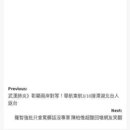
Previous:
武漢肺炎》彰顯兩岸對等！華航東航3/10接滯湖北台人
返台
Next:
羅智強批只會罵髒話沒專業 陳柏惟超酸回嗆網友笑翻