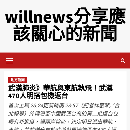
willnews分享應
該關心的新聞
地方新聞
武漢肺炎》華航與東航執飛！武漢
470人明搭包機返台
首次上稿 23:24更新時間 23:57〔記者林惠琴／台
北報導〕外傳滯留中國武漢台商的第二批返台包
機有新進度，經兩岸協商，決定明日派出華航、
東航，共載送分布於武漢與周邊地區的470人返