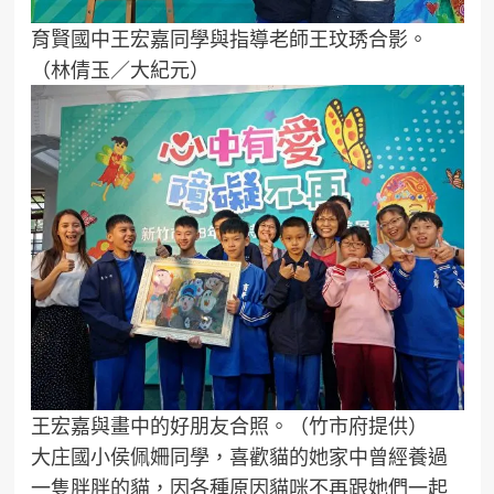
育賢國中王宏嘉同學與指導老師王玟琇合影。
（林倩玉／大紀元）
王宏嘉與畫中的好朋友合照。（竹市府提供）
大庄國小侯佩姍同學，喜歡貓的她家中曾經養過
一隻胖胖的貓，因各種原因貓咪不再跟她們一起