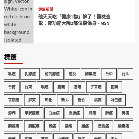
健康新聞
他天天吃「健康1物」慘了！醫檢查
驚：腎功能大降2部位最傷身 – MSN
標籤
乳癌
乳腺癌
前列腺癌
南投
卵巢癌
台中
台北
台南
台東
喉癌
嘉義
基隆
子宮癌
宜蘭
宮頸癌
屏東
彰化
新北
新竹
桃園
淋巴癌
澎湖
甲狀腺癌
白血病
皮膚癌
肝癌
肺癌
胃癌
胰腺癌
胰臟癌
腎癌
腦瘤
腸癌
膀胱癌
膽囊癌