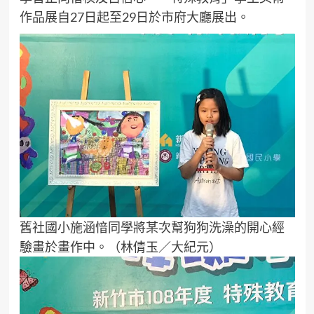
作品展自27日起至29日於市府大廳展出。
舊社國小施涵愔同學將某次幫狗狗洗澡的開心經
驗畫於畫作中。（林倩玉／大紀元）