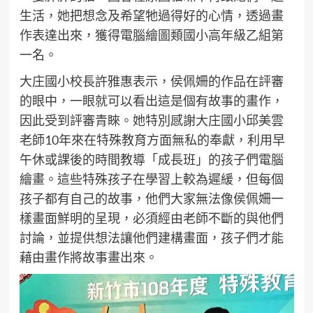
生活，她把想念及希望牠過得好的心情，透過畫
作表達出來，獲得電腦繪圖類國小高年級乙組第
一名。
大庄國小校長許雅惠表示，侯佩姍的作品在評審
的眼中，一眼就可以看出這是個有故事的畫作，
因此受到評審青睞。她特別感謝大庄國小邱美雲
老師10年來在特殊教育方面無私的奉獻，利用早
午休或課後的時間教導「成長班」的孩子們電腦
繪畫。這些特殊孩子在學習上較為遲緩，但每個
孩子都有自己的故事，他們大家無法像侯佩姍一
樣畫面鮮明的呈現，必須經由老師不斷的與他們
討論，並提供想法讓他們建構畫面，孩子們才能
藉由畫作將故事畫出來。