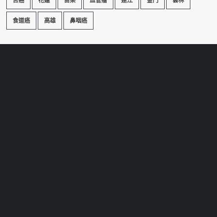
舌癌
花蓮
苗栗
血管瘤
連江
金門
雲林
食道癌
高雄
鼻咽癌