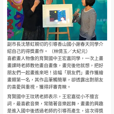
副市長沈慧虹親切的引導香山國小謝春天同學介
紹自己的得獎畫作。 （林倩玉／大紀元）
喜歡畫人物像的育賢國中王宏嘉同學，一次上畫
畫課時老師教他畫自畫像，畫完後他就想，把好
朋友們一起畫進來吧！這幅「朋友們」畫作獲繪
畫類第一名，其作品筆觸簡單，卻透露出對朋友
的喜愛與重視，獲得評審青睞。
育賢國中王玟琇老師表示，王宏嘉從小不擅言
詞，最喜歡音樂，常隨著音樂起舞，畫畫的興趣
是進入國中後透過老師的引導而產生，這次得獎