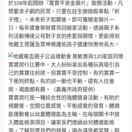
於108年起開辦『寶寶平安金鎖片』致贈活動，凡
想要求子嗣的民眾，只要在註生娘娘殿奉點『祈
子燈』，未來祈子如願後，即可獲贈金鎖片一
只，每年還會舉辦寶貝回娘家活動，透過親子系
列活動傳達父母對子女的疼愛與關懷，更能得到
地藏王菩薩及眾神佛護佑孩子健康快樂地長大。
寶寶爬行
比賽中，大人紛紛拿出各種玩具吸引自
己的寶寶往前爬，但寶寶不受控制，有的寶寶一
下衝到終點，有的卻一動也不動，還有人往後
爬，場面頗有趣。（嘉義市政府提供）
寶寶爬行是一種綜合性的強體健身活動，有助於
視聽覺、空間位置感覺、平衡感覺的發育。體適
能運動會以幼童體適能為主軸，在每個關卡中放
入體能檢測項目，讓家長們透過幼兒體適能檢
測，了解到寶貝們的發展，場內滿是歡笑聲、鼓