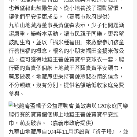
也希望藉此鼓勵生育、從小培養孩子運動習慣，
讓他們平安健康成長。（嘉義市政府提供）
九華山地藏庵董事長黃俊森表示，少子化問題漸
趨嚴重，舉辦本活動，讓市民親子同樂，更希望
鼓勵生育，並以「捐米種福田」來啟發參加孩童
行善植福的概念，報名的小朋友福田金捐米做公
益，還可獲得地藏王菩薩寶寶平安球衣一套，爬
行賽的寶寶個個綁上地藏王菩薩寶寶平安頭巾，
萌度破表。地藏庵更秉持菩薩慈悲為懷的信念，
不分親疏，沒有分別，提供名額給低收家庭免費
參與。
爬行賽的寶寶個個綁上地藏王菩薩寶寶平安頭
巾，萌度破表。（嘉義市政府提供）
九華山地藏庵自104年11月起設置『祈子燈』，並