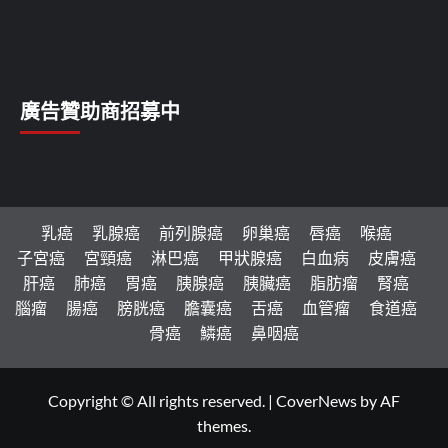
廣告贊助商招募中
乳癌
乳腺癌
前列腺癌
卵巢癌
唇癌
喉癌
子宮癌
宮頸癌
淋巴癌
甲狀腺癌
白血病
皮膚癌
肝癌
肺癌
胃癌
胰腺癌
胰臟癌
脂肪瘤
腎癌
腦瘤
腸癌
膀胱癌
膽囊癌
舌癌
血管瘤
食道癌
骨癌
鱗癌
鼻咽癌
Copyright © All rights reserved.
|
CoverNews
by AF
themes.