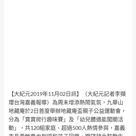
【大紀元2019年11月02日訊】（大紀元記者李擷
瓔台灣嘉義報導）為周末增添熱鬧氣氛，九華山
地藏庵於2日首度舉辦地藏庵盃親子公益運動會，
分為「
寶寶爬行
趣味賽」及「幼兒體適能闖關活
動」，共120組家庭、超過500人熱情參與，嘉義