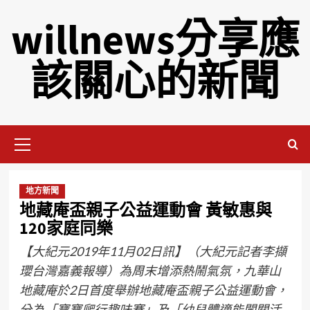
willnews分享應
該關心的新聞
地方新聞
地藏庵盃親子公益運動會 黃敏惠與
120家庭同樂
【大紀元2019年11月02日訊】（大紀元記者李擷
瓔台灣嘉義報導）為周末增添熱鬧氣氛，九華山
地藏庵於2日首度舉辦地藏庵盃親子公益運動會，
分為「寶寶爬行趣味賽」及「幼兒體適能闖關活