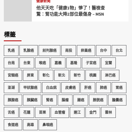
健康新聞
他天天吃「健康1物」慘了！醫檢查
驚：腎功能大降2部位最傷身 – MSN
標籤
乳癌
乳腺癌
前列腺癌
南投
卵巢癌
台中
台北
台南
台東
喉癌
嘉義
基隆
子宮癌
宜蘭
宮頸癌
屏東
彰化
新北
新竹
桃園
淋巴癌
澎湖
甲狀腺癌
白血病
皮膚癌
肝癌
肺癌
胃癌
胰腺癌
胰臟癌
腎癌
腦瘤
腸癌
膀胱癌
膽囊癌
舌癌
花蓮
苗栗
血管瘤
連江
金門
雲林
食道癌
高雄
鼻咽癌