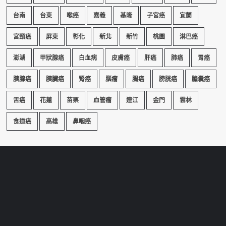
台南
台東
喉癌
嘉義
基隆
子宮癌
宜蘭
宮頸癌
屏東
彰化
新北
新竹
桃園
淋巴癌
澎湖
甲狀腺癌
白血病
皮膚癌
肝癌
肺癌
胃癌
胰腺癌
胰臟癌
腎癌
腦瘤
腸癌
膀胱癌
膽囊癌
舌癌
花蓮
苗栗
血管瘤
連江
金門
雲林
食道癌
高雄
鼻咽癌