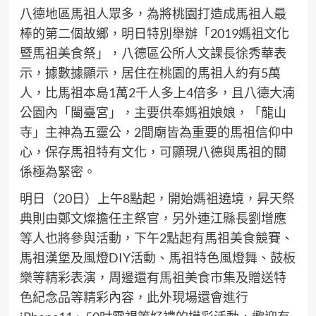
八德地區馬祖人眾多，為將桃園打造成馬祖人最
棒的第二個故鄉，明日特別舉辦「2019媽祖文化
暨馬祖美食祭」，八德區公所人文課長徐秀華表
示，據數據顯示，居住在桃園的馬祖人約有5萬
人，比馬祖本島1萬2千人多上4倍多，且八德大湳
公園內「閩臺宮」，主要供奉媽祖娘娘，「龍山
寺」主神為五靈公，2間廟皆為重要的馬祖信仰中
心，保存馬祖特有文化，可顯現八德與馬祖的關
係極為緊密。
明日（20日）上午8點起，開始媽祖遶境，昇天祭
典則由鄭文燦擔任主祭官，另外連江縣長劉增應
等人也將參與活動，下午2點起有馬祖美食競賽、
馬祖漢堡及風燈DIY活動、馬祖特色風燈舞、鼓板
樂等精彩表演，周邊還有馬祖美食市集及贈送特
色紀念品等精彩內容，此外現場還會進行