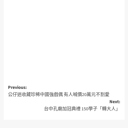
Previous:
公仔迷收藏珍稀中國強戲偶 有人喊價20萬元不割愛
Next:
台中孔廟加冠典禮 150學子「轉大人」