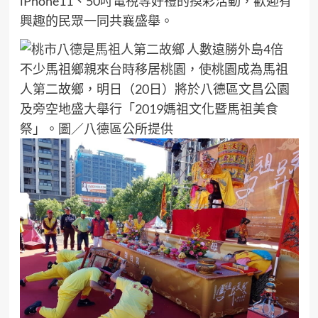
iPhone11、50吋電視等好禮的摸彩活動，歡迎有
興趣的民眾一同共襄盛舉。
不少馬祖鄉親來台時移居桃園，使桃園成為馬祖
人第二故鄉，明日（20日）將於八德區文昌公園
及旁空地盛大舉行「2019媽祖文化暨馬祖美食
祭」。圖／八德區公所提供