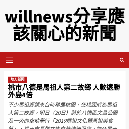
willnews分享應
該關心的新聞
地方新聞
桃市八德是馬祖人第二故鄉 人數遠勝
外島4倍
不少馬祖鄉親來台時移居桃園，使桃園成為馬祖
人第二故鄉，明日（20日）將於八德區文昌公園
及一旁的空地舉行「2019媽祖文化暨馬祖美食
祭」，當天市長鄭文燦會著傳統服飾，擔任昇天