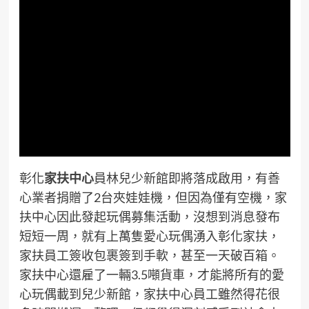
彰化
家扶中心
員林兒少新館即將落成啟用，有善
心業者捐贈了2台夾娃娃機，但因為僅有空機，家
扶中心因此發起玩偶募集活動，沒想到消息發布
短短一周，就有上萬隻愛心玩偶湧入彰化家扶，
家扶員工簽收包裹簽到手軟，甚至一天破百箱。
家扶中心還雇了一輛3.5噸貨車，才能將所有的愛
心玩偶載到兒少新館，家扶中心員工雖然得花很