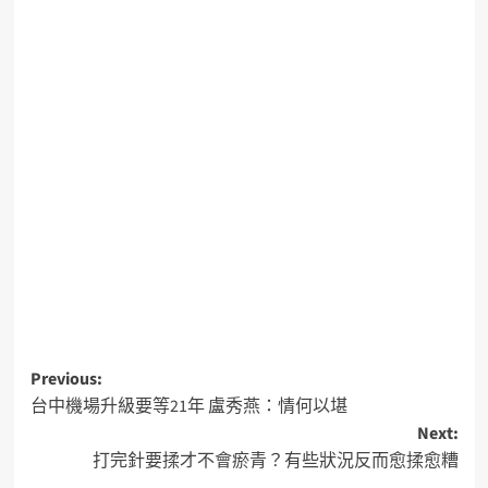
Previous:
台中機場升級要等21年 盧秀燕：情何以堪
Next:
打完針要揉才不會瘀青？有些狀況反而愈揉愈糟