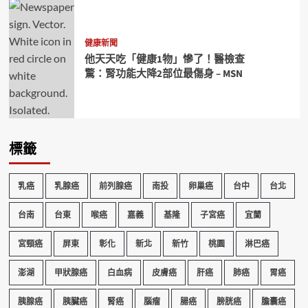
健康新聞
他天天吃「健康1物」慘了！醫檢查
驚：腎功能大降2部位最傷身 – MSN
標籤
乳癌
乳腺癌
前列腺癌
南投
卵巢癌
台中
台北
台南
台東
喉癌
嘉義
基隆
子宮癌
宜蘭
宮頸癌
屏東
彰化
新北
新竹
桃園
淋巴癌
澎湖
甲狀腺癌
白血病
皮膚癌
肝癌
肺癌
胃癌
胰腺癌
胰臟癌
腎癌
腦瘤
腸癌
膀胱癌
膽囊癌