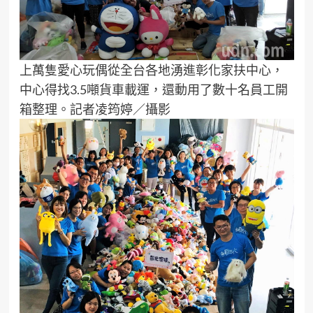
上萬隻愛心玩偶從全台各地湧進彰化家扶中心，
中心得找3.5噸貨車載運，還動用了數十名員工開
箱整理。記者凌筠婷／攝影