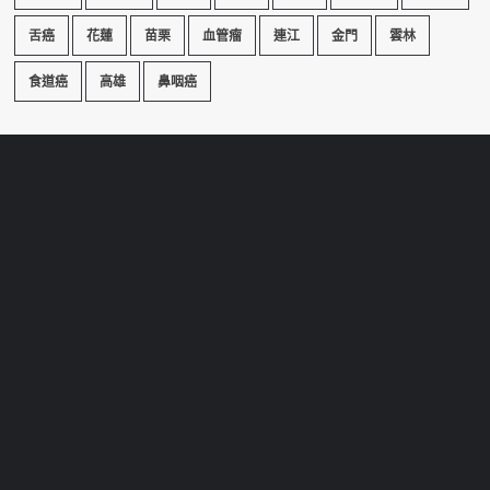
舌癌
花蓮
苗栗
血管瘤
連江
金門
雲林
食道癌
高雄
鼻咽癌