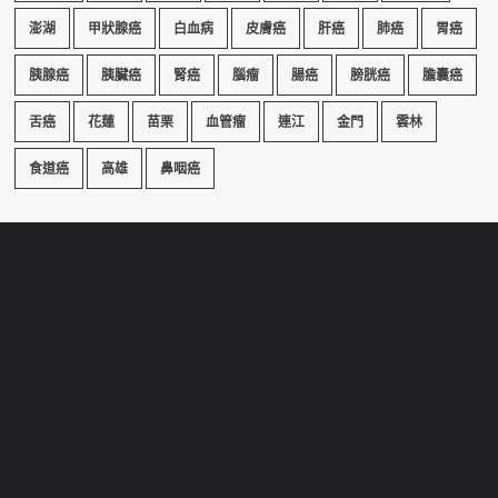
澎湖
甲狀腺癌
白血病
皮膚癌
肝癌
肺癌
胃癌
胰腺癌
胰臟癌
腎癌
腦瘤
腸癌
膀胱癌
膽囊癌
舌癌
花蓮
苗栗
血管瘤
連江
金門
雲林
食道癌
高雄
鼻咽癌