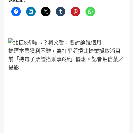
分享此文：
捷運本業獲利困難，為打平虧損北捷業擬取消目
前「持電子票證搭乘享8折」優惠。記者葉信菉／
攝影