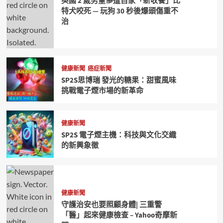
英國 2 歲男童慘遭自家「新收養」比
特犬咬死 — 玩狗 30 秒後爆頭傷重不
治
健康新聞
癌症新聞
SP2S思博瑞 發光的糖果：甜蜜風味
挑戰電子煙市場的新革命
健康新聞
SP2S 電子煙主機：科技與文化交織
的新興象徵
健康新聞
守護治安也要照顧身體| 三重警
「醫」起來健康檢查 – Yahoo奇摩新