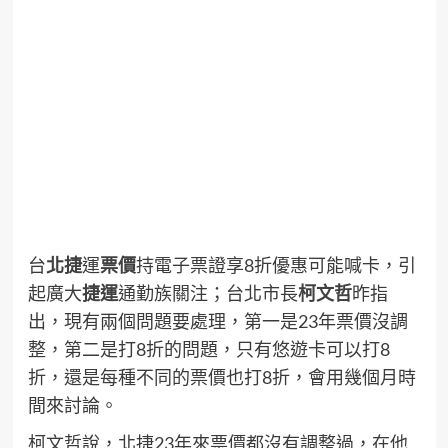
台
北捷
運
票價
持電子票證享8折優惠可能喊卡，引
起廣大
捷運
通勤族關注；台北市長
柯文哲
昨指
出，現有兩個問題要處理，第一是23年票價沒調
整，第二是打8折的問題，只有悠遊卡可以打8
折，還是每種不同的票價也打8折，會用幾個月時
間來討論。
柯文哲說，北捷23年來票價都沒有調整過，在他