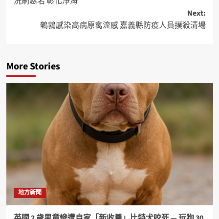
洗刷惡名 彰化淨海
Next:
鵪鶉感染高病原禽流感 嘉義縣防疫人員撲殺清場
More Stories
地方新聞
英國 2 歲男童慘遭自家「新收養」比特犬咬死 — 玩狗 30