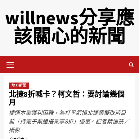
willnews分享應
該關心的新聞
地方新聞
北捷8折喊卡？柯文哲：要討論幾個
月
捷運本業獲利困難，為打平虧損北捷業擬取消目
前「持電子票證搭乘享8折」優惠。記者葉信菉／
攝影