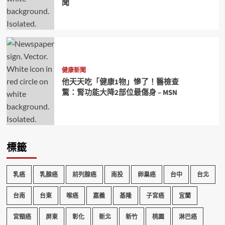
聞
健康新聞
他天天吃「健康1物」慘了！醫檢查
驚：腎功能大降2部位最傷身 – MSN
標籤
乳癌
乳腺癌
前列腺癌
南投
卵巢癌
台中
台北
台南
台東
喉癌
嘉義
基隆
子宮癌
宜蘭
宮頸癌
屏東
彰化
新北
新竹
桃園
淋巴癌