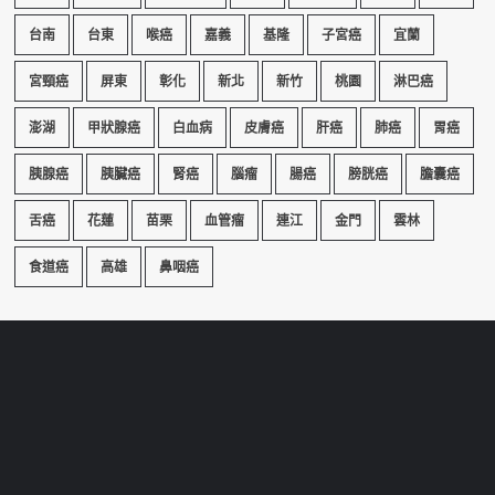
台南
台東
喉癌
嘉義
基隆
子宮癌
宜蘭
宮頸癌
屏東
彰化
新北
新竹
桃園
淋巴癌
澎湖
甲狀腺癌
白血病
皮膚癌
肝癌
肺癌
胃癌
胰腺癌
胰臟癌
腎癌
腦瘤
腸癌
膀胱癌
膽囊癌
舌癌
花蓮
苗栗
血管瘤
連江
金門
雲林
食道癌
高雄
鼻咽癌