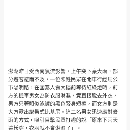
澎湖昨日受西南氣流影響，上午突下豪大雨，部
分遊客避雨不及，一位陳姓民眾在開車行經馬公
市陽明路，在國泰人壽大樓前等待紅綠燈時，前
方的機車男女為防衣服淋濕，竟直接脫去外衣，
男方只著類似泳褲的黑色緊身短褲，而女方則是
大方露出綁帶式比基尼。這二名男女迅速應對豪
雨的方式，吸引目擊民眾打趣的說「原來下雨天
這樣穿，衣服就不會淋濕了」。