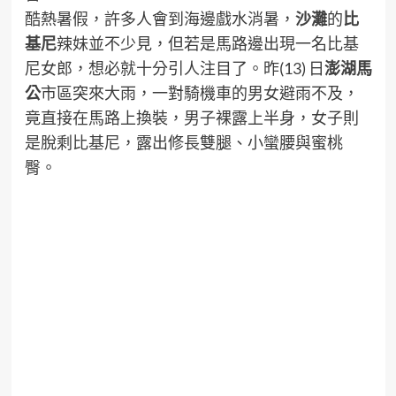
酷熱暑假，許多人會到海邊戲水消暑，
沙灘
的
比
基尼
辣妹並不少見，但若是馬路邊出現一名比基
尼女郎，想必就十分引人注目了。昨(13) 日
澎湖
馬
公
市區突來大雨，一對騎機車的男女避雨不及，
竟直接在馬路上換裝，男子裸露上半身，女子則
是脫剩比基尼，露出修長雙腿、小蠻腰與蜜桃
臀。