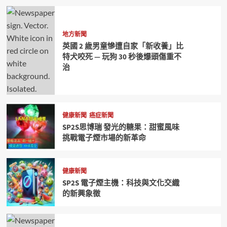
地方新聞
英國 2 歲男童慘遭自家「新收養」比
特犬咬死 — 玩狗 30 秒後爆頭傷重不
治
健康新聞
癌症新聞
SP2S思博瑞 發光的糖果：甜蜜風味
挑戰電子煙市場的新革命
健康新聞
SP2S 電子煙主機：科技與文化交織
的新興象徵