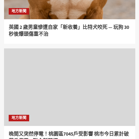
地方新聞
英國 2 歲男童慘遭自家「新收養」比特犬咬死 — 玩狗 30
秒後爆頭傷重不治
地方新聞
晚間又突然停電！桃園區7045戶受影響 桃市今日累計破