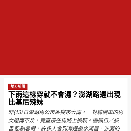
地方新聞
下雨這樣穿就不會濕？澎湖路邊出現
比基尼辣妹
昨(13) 日澎湖馬公市區突來大雨，一對騎機車的男
女避雨不及，竟直接在馬路上換裝。圖擷自／臉
書 酷熱暑假，許多人會到海邊戲水消暑，沙灘的