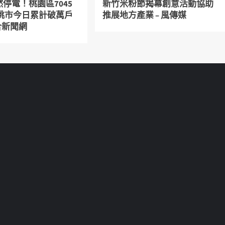
停電！桃園區7045
新竹米粉節揭幕創意活動協助
 桃市今日累計破萬戶
推展地方產業 – 風傳媒
聯合新聞網