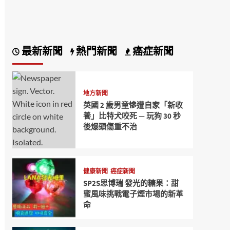
最新新聞
熱門新聞
癌症新聞
地方新聞
英國 2 歲男童慘遭自家「新收
養」比特犬咬死 — 玩狗 30 秒
後爆頭傷重不治
健康新聞
癌症新聞
SP2S思博瑞 發光的糖果：甜
蜜風味挑戰電子煙市場的新革
命