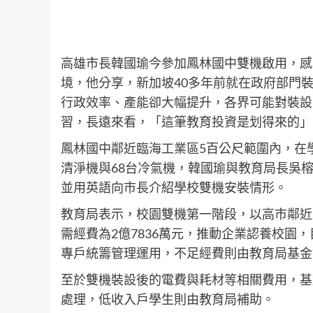
高雄市長韓國瑜今參加鳳林國中雙機啟用，感
境，他分享，新加坡40多年前就在政府部門
行政效率、產能卻大幅提升，各界可能對裝設
習，長遠來看，「這筆教育投資是划得來的」
鳳林國中鄰近臨海工業區5百公尺範圍內，在
清淨機與68台冷氣機，韓國瑜與教育局長吳
並用英語向市長介紹學校雙機安裝情形。
教育局表示，校園雙機第一階段，以高市鄰近工
需經費為2億7836萬元，推動企業認養校園
專戶統籌管理運用，不足經費則由教育局基金
至於雙機裝設後的電費與耗材等相關費用，基
處理，低收入戶學生則由教育局補助。