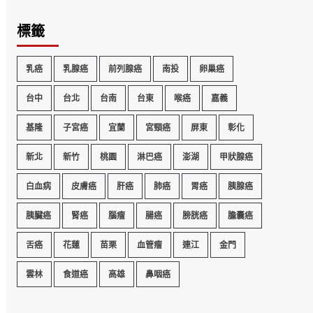
標籤
乳癌
乳腺癌
前列腺癌
南投
卵巢癌
台中
台北
台南
台東
喉癌
嘉義
基隆
子宮癌
宜蘭
宮頸癌
屏東
彰化
新北
新竹
桃園
淋巴癌
澎湖
甲狀腺癌
白血病
皮膚癌
肝癌
肺癌
胃癌
胰腺癌
胰臟癌
腎癌
腦瘤
腸癌
膀胱癌
膽囊癌
舌癌
花蓮
苗栗
血管瘤
連江
金門
雲林
食道癌
高雄
鼻咽癌