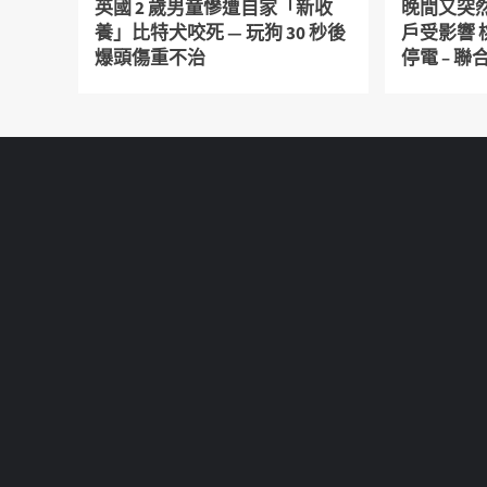
英國 2 歲男童慘遭自家「新收
晚間又突然
養」比特犬咬死 — 玩狗 30 秒後
戶受影響
爆頭傷重不治
停電 – 