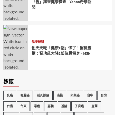
「醫」起來健康檢查 – Yahoo奇摩新
聞
健康新聞
他天天吃「健康1物」慘了！醫檢查
驚：腎功能大降2部位最傷身 – MSN
標籤
乳癌
乳腺癌
前列腺癌
南投
卵巢癌
台中
台北
台南
台東
喉癌
嘉義
基隆
子宮癌
宜蘭