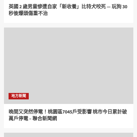
英國 2 歲男童慘遭自家「新收養」比特犬咬死 — 玩狗 30
秒後爆頭傷重不治
地方新聞
晚間又突然停電！桃園區7045戶受影響 桃市今日累計破
萬戶停電 – 聯合新聞網