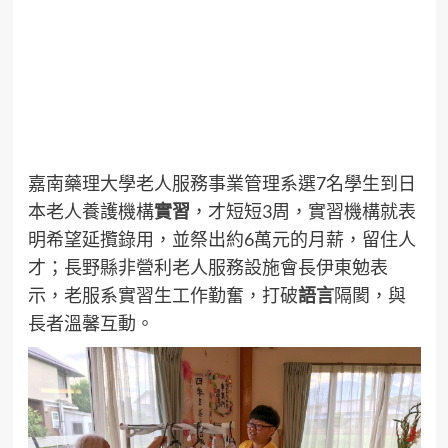
嘉南藥理大學老人服務事業管理系選7名學生到日
本老人養護機構
實習
，才短短3周，實習機構就表
明希望延攬錄用，並祭出約6萬元的月薪，留住人
才；長野縣非營利老人服務設施會長伊東勉表
示，老服系實習生工作勤奮，打破
語言
隔閡，與
長者溫馨互動。