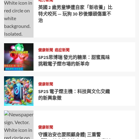
地方新聞
英國 2 歲男童慘遭自家「新收養」比
特犬咬死 — 玩狗 30 秒後爆頭傷重不
治
健康新聞
癌症新聞
SP2S思博瑞 發光的糖果：甜蜜風味
挑戰電子煙市場的新革命
健康新聞
SP2S 電子煙主機：科技與文化交織
的新興象徵
健康新聞
守護治安也要照顧身體| 三重警