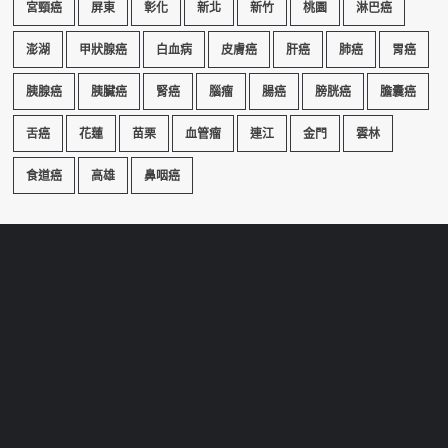
宮頸癌
屏東
彰化
新北
新竹
桃園
淋巴癌
澎湖
甲狀腺癌
白血病
皮膚癌
肝癌
肺癌
胃癌
胰腺癌
胰臟癌
腎癌
腦瘤
腸癌
膀胱癌
膽囊癌
舌癌
花蓮
苗栗
血管瘤
連江
金門
雲林
食道癌
高雄
鼻咽癌