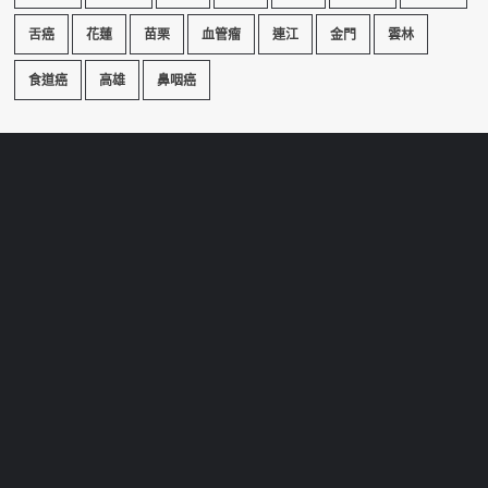
舌癌
花蓮
苗栗
血管瘤
連江
金門
雲林
食道癌
高雄
鼻咽癌