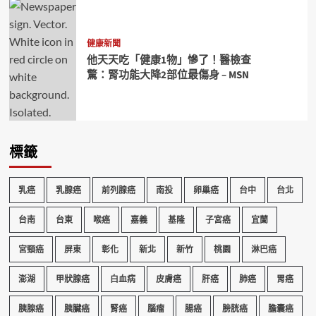
健康新聞
他天天吃「健康1物」慘了！醫檢查
驚：腎功能大降2部位最傷身 – MSN
標籤
乳癌
乳腺癌
前列腺癌
南投
卵巢癌
台中
台北
台南
台東
喉癌
嘉義
基隆
子宮癌
宜蘭
宮頸癌
屏東
彰化
新北
新竹
桃園
淋巴癌
澎湖
甲狀腺癌
白血病
皮膚癌
肝癌
肺癌
胃癌
胰腺癌
胰臟癌
腎癌
腦瘤
腸癌
膀胱癌
膽囊癌