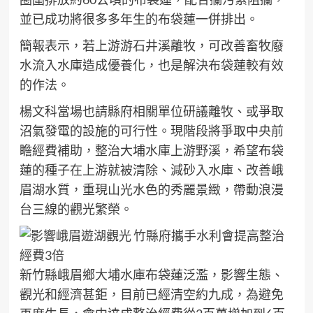
並已成功將很多多年生的布袋蓮一併排出。
簡報表示，若上游游石井溪離牧，可改善畜牧廢
水流入水庫造成優養化，也是解決布袋蓮較有效
的作法。
楊文科當場也請縣府相關單位研議離牧、或爭取
沼氣發電的設施的可行性。現階段將爭取中央前
瞻經費補助，整治大埔水庫上游野溪，希望布袋
蓮的種子在上游就被清除、減砂入水庫、改善峨
眉湖水質，重現山光水色的秀麗景緻，帶動浪漫
台三線的觀光繁榮。
新竹縣峨眉鄉大埔水庫布袋蓮泛濫，影響生態、
觀光和經濟甚鉅，目前已經清空約九成，為避免