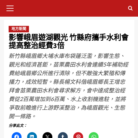
地方新聞
影響峨眉遊湖觀光 竹縣府攜手水利會
提高整治經費3倍
新竹縣峨眉鄉大埔水庫布袋蓮泛濫，影響生態、
觀光和經濟甚鉅，苗栗農田水利會連續5年補助經
費給峨眉鄉公所進行清除，但不敵強大繁殖和傳
播力，成效短暫。縣長楊文科偕峨眉鄉長王增忠
拜會苗栗農田水利會尋求解方，會中達成整治經
費從2百萬增加到6百萬、水上收割機進駐，並將
爭取前瞻進行上游野溪整治，為峨眉觀光、生態
開一條路。
分享此文：