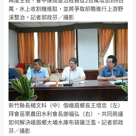
再度生長，會中達成整治經費從2百萬增加到6百
萬、水上收割機進駐，並將爭取前瞻進行上游野
溪整治。記者郭政芬／攝影
新竹縣長楊文科（中）偕峨眉鄉長王增忠（左）
拜會苗栗農田水利會長謝福弘（右），共同商議
如何解決峨眉鄉大埔水庫布袋蓮泛濫。記者郭政
芬／攝影