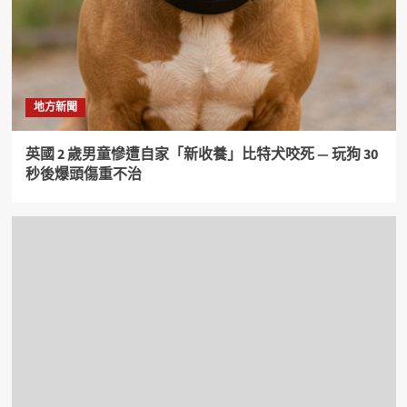
地方新聞
英國 2 歲男童慘遭自家「新收養」比特犬咬死 — 玩狗 30
秒後爆頭傷重不治