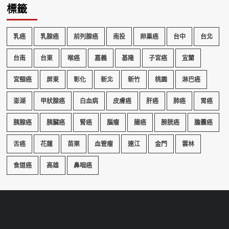
標籤
乳癌
乳腺癌
前列腺癌
南投
卵巢癌
台中
台北
台南
台東
喉癌
嘉義
基隆
子宮癌
宜蘭
宮頸癌
屏東
彰化
新北
新竹
桃園
淋巴癌
澎湖
甲狀腺癌
白血病
皮膚癌
肝癌
肺癌
胃癌
胰腺癌
胰臟癌
腎癌
腦瘤
腸癌
膀胱癌
膽囊癌
舌癌
花蓮
苗栗
血管瘤
連江
金門
雲林
食道癌
高雄
鼻咽癌