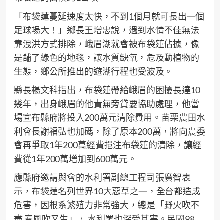
「布袋蓮蔓延速度太快，不到1個月就可長出一個
足球場大！」鄉長王增忠說，遇到水情不佳無法
靠洩洪方式排除，峨眉湖就會被布袋蓮佔據，像
是舖了綠色的地毯，讓水質缺氧，危及動植物的
生態，鄉公所推出的遊湖行程也受波及。
縣長楊文科指出，布袋蓮帶給峨眉的困擾長達10
幾年，出身峨眉的他責無旁貸要協助處理，他當
場宣布縣府將投入200萬元清除費用。苗栗農田水
利會長謝福弘也加碼，除了原本200萬，將向農委
會再爭取1年200萬經費挹注布袋蓮的清除，讓經
費從1年200萬增加到600萬元。
應縣府邀請與會的水利署副總工程司張廣智表
示，布袋蓮名列世界10大惡草之一，全台都造成
危害，因根系繁殖力非常強大，總是「野火吹不
盡 春風吹又生」， 水利署也深受其害。民國98