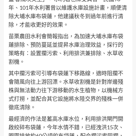
年、101年水利署曾以維護水庫設施計畫，順便清
除大埔水庫布袋蓮，他建議秋冬到過年前進行清
除，才能收更好的效果。
苗栗農田水利會簡報指出，為加速大埔水庫布袋
蓮排除、預防蔓延並提昇水庫治理效益，採行的
策略有：設置攔污索、利用排洪兼排除、水草收
割機。
其中攔污索可引導布袋蓮下移路線，適時阻攔不
會隨風向往上游回漂。水草收割機是針對岸邊殘
株與無法動力往下游移動的水生植物，以機械方
式打撈，並配合其它設施將水陸交界的殘株一併
徹底清除。
最經濟的作法是蓄高水庫水位，利用排洪閘門開
啟絞碎布袋蓮，今年水情不錯，已經洩洪15次、
圈圍排放約60公頃的布袋蓮，配合攔污索阻攔，