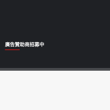
廣告贊助商招募中
乳癌
乳腺癌
前列腺癌
卵巢癌
唇癌
喉癌
子宮癌
宮頸癌
淋巴癌
甲狀腺癌
白血病
皮膚癌
肝癌
肺癌
胃癌
胰腺癌
胰臟癌
脂肪瘤
腎癌
腦瘤
腸癌
膀胱癌
膽囊癌
舌癌
血管瘤
食道癌
骨癌
鱗癌
鼻咽癌