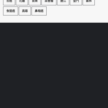
舌癌
花蓮
苗栗
血管瘤
連江
金門
雲林
食道癌
高雄
鼻咽癌