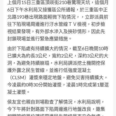
上個月15日三重區頂崁街210巷驚現天坑，這個月
6日下午水利局又接獲區公所通報，於三重區中正
北路193巷出現路面輕微下陷情況，，立即派員前
往下陷現場周邊進行汙水管線ＴＶ檢視，初步檢
視結果發現，有外部水滲入及挾砂情形，因此先
封鎖現場並進行緊急應變措施。
由於下陷處有持續擴大的情況，截至6日晚間10時
已擴大為約長3公尺，寬約2公尺，深約3公尺的大
洞，為避免持續崩塌，水利局調派挖土機開挖保
護外露之民生管線，並進行低強度混凝土
（CLSM）灌漿來穩定地盤，避免災害持續擴大，
今凌晨約0時30分開始灌漿，凌晨1時完成第1層混
凝土灌漿。
侯友宜也親自到場勘查了解情況，水利局說明，
今下午將針對路面下陷周邊進行地盤改良，邀集