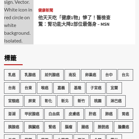
健康新聞
他天天吃「健康1物」慘了！醫檢查
驚：腎功能大降2部位最傷身 – MSN
標籤
乳癌
乳腺癌
前列腺癌
南投
卵巢癌
台中
台北
台南
台東
喉癌
嘉義
基隆
子宮癌
宜蘭
宮頸癌
屏東
彰化
新北
新竹
桃園
淋巴癌
澎湖
甲狀腺癌
白血病
皮膚癌
肝癌
肺癌
胃癌
胰腺癌
胰臟癌
腎癌
腦瘤
腸癌
膀胱癌
膽囊癌