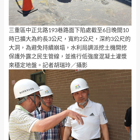
三重區中正北路193巷路面下陷處截至6日晚間10
時已擴大為約長3公尺，寬約2公尺，深約3公尺的
大洞，為避免持續崩塌，水利局調派挖土機開挖
保護外露之民生管線，並進行低強度混凝土灌漿
來穩定地盤。記者胡瑞玲／攝影