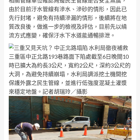
相關管線單位確認周邊民生管線是否安全無虞，
由於目前汙水管線有滲水、滲砂的情形，因此已
先行封堵，避免有持續滲漏的情形，後續將在地
質改良後，做進一步的檢視及評估，目前先以繞
流方式應變，確保汙水下水道能通暢排泄。
三重區中正北路193巷路面下陷處截至6日晚間10
時已擴大為約長3公尺，寬約2公尺，深約3公尺的
大洞，為避免持續崩塌，水利局調派挖土機開挖
保護外露之民生管線，並進行低強度混凝土灌漿
來穩定地盤。記者胡瑞玲／攝影