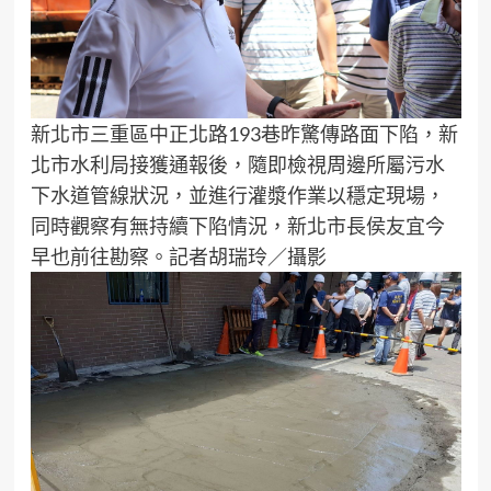
新北市三重區中正北路193巷昨驚傳路面下陷，新
北市水利局接獲通報後，隨即檢視周邊所屬污水
下水道管線狀況，並進行灌漿作業以穩定現場，
同時觀察有無持續下陷情況，新北市長侯友宜今
早也前往勘察。記者胡瑞玲／攝影