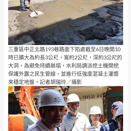
三重區中正北路193巷路面下陷處截至6日晚間10
時已擴大為約長3公尺，寬約2公尺，深約3公尺的
大洞，為避免持續崩塌，水利局調派挖土機開挖
保護外露之民生管線，並進行低強度混凝土灌漿
來穩定地盤。記者胡瑞玲／攝影