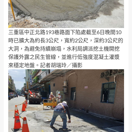
三重區中正北路193巷路面下陷處截至6日晚間10
時已擴大為約長3公尺，寬約2公尺，深約3公尺的
大洞，為避免持續崩塌，水利局調派挖土機開挖
保護外露之民生管線，並進行低強度混凝土灌漿
來穩定地盤。記者胡瑞玲／攝影