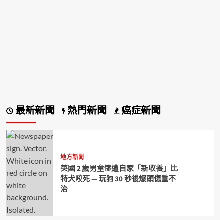
最新新聞
熱門新聞
癌症新聞
地方新聞
英國 2 歲男童慘遭自家「新收養」比
特犬咬死 — 玩狗 30 秒後爆頭傷重不
治