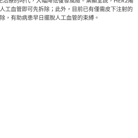
靶治療的時代，大幅降低復發風險。葉顯堂說，HER2陽
人工血管即可先拆除；此外，目前已有僅需皮下注射的
除，有助病患早日擺脫人工血管的束縛。