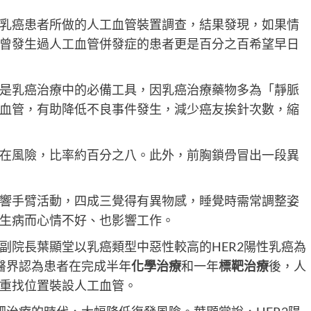
乳癌患者所做的人工血管裝置調查，結果發現，如果情
曾發生過人工血管併發症的患者更是百分之百希望早日
是乳癌治療中的必備工具，因乳癌治療藥物多為「靜脈
血管，有助降低不良事件發生，減少癌友挨針次數，縮
在風險，比率約百分之八。此外，前胸鎖骨冒出一段異
響手臂活動，四成三覺得有異物感，睡覺時需常調整姿
生病而心情不好、也影響工作。
副院長葉顯堂以乳癌類型中惡性較高的HER2陽性乳癌為
醫界認為患者在完成半年
化學治療
和一年
標靶治療
後，人
重找位置裝設人工血管。