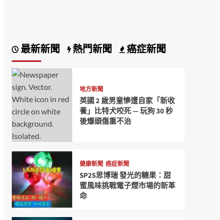
最新新聞
熱門新聞
癌症新聞
地方新聞
英國 2 歲男童慘遭自家「新收
養」比特犬咬死 — 玩狗 30 秒
後爆頭傷重不治
健康新聞
癌症新聞
SP2S思博瑞 發光的糖果：甜
蜜風味挑戰電子煙市場的新革
命