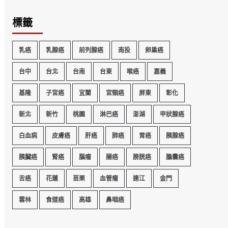
標籤
乳癌
乳腺癌
前列腺癌
南投
卵巢癌
台中
台北
台南
台東
喉癌
嘉義
基隆
子宮癌
宜蘭
宮頸癌
屏東
彰化
新北
新竹
桃園
淋巴癌
澎湖
甲狀腺癌
白血病
皮膚癌
肝癌
肺癌
胃癌
胰腺癌
胰臟癌
腎癌
腦瘤
腸癌
膀胱癌
膽囊癌
舌癌
花蓮
苗栗
血管瘤
連江
金門
雲林
食道癌
高雄
鼻咽癌