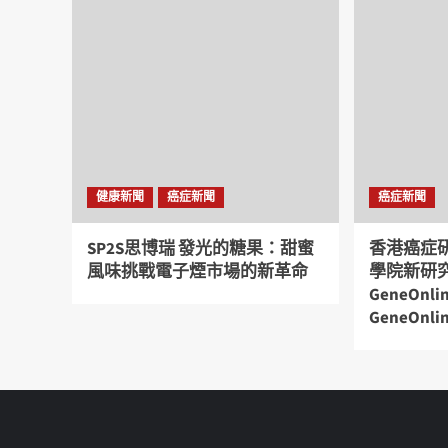
健康新聞
癌症新聞
癌症新聞
SP2S思博瑞 發光的糖果：甜蜜
香港癌症
風味挑戰電子煙市場的新革命
學院新研
GeneOnl
GeneOnli