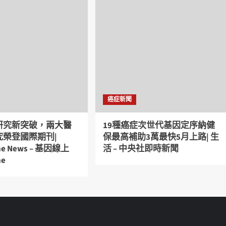
癌症新聞
研究新突破，兩大醫
19種癌症次世代基因定序納健
究榮登國際期刊|
保最高補助3萬最快5月上路| 生
ine News – 基因線上
活 – 中央社即時新聞
ne