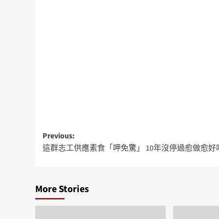
Previous:
這群志工供應素食「呷免驚」 10年沒停過愈做愈好
More Stories