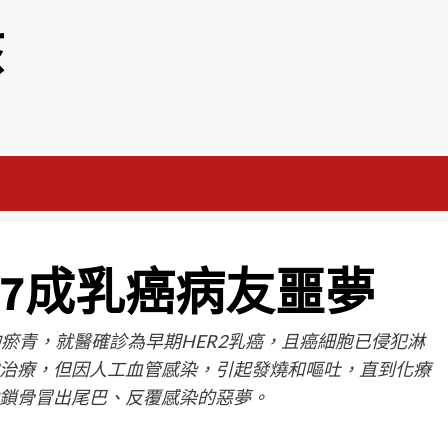
該
 7成乳癌病友噩夢
瘀青，就醫確診為早期HER2乳癌，且癌細胞已侵犯淋
治療，但因人工血管感染，引起發燒和嘔吐，直到化療
鎖骨冒出尾巴、反覆感染的惡夢。