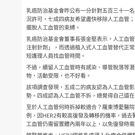
乳癌防治基金會昨公布一分針對五百三十一名
況許可，七成四病友希望盡快移除人工血管；
擺脫人工血管的束縛。
乳癌防治基金會董事長張金堅表示，人工血管
注射針劑」，而透過植入式人工血管替代正常
短護理人員找血管時間。
不過，續留人工血管時有感染、導管脫落等潛
物，活動受限，也不好看。
該項調查發現，五成二的病友認為人工血管影
勢。四成認為人工血管不拆，總覺得自己還在
至於人工血管何時拆掉較適合？羅東博愛醫院
例，因HER2有較高復發及轉移的機率，過去
工血管仍需留置體內兩年以上，以免復發時需