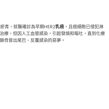
瘀青，就醫確診為早期HER2
乳癌
，且癌細胞已侵犯淋
治療，但因人工血管感染，引起發燒和嘔吐，直到化療
鎖骨冒出尾巴、反覆感染的惡夢。