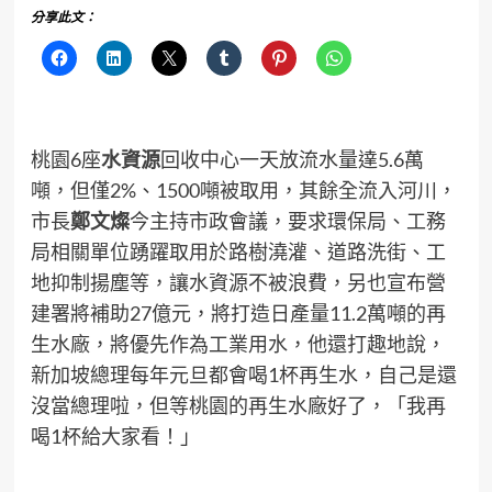
分享此文：
桃園6座
水資源
回收中心一天放流水量達5.6萬
噸，但僅2%、1500噸被取用，其餘全流入河川，
市長
鄭文燦
今主持市政會議，要求環保局、工務
局相關單位踴躍取用於路樹澆灌、道路洗街、工
地抑制揚塵等，讓水資源不被浪費，另也宣布營
建署將補助27億元，將打造日產量11.2萬噸的再
生水廠，將優先作為工業用水，他還打趣地說，
新加坡總理每年元旦都會喝1杯再生水，自己是還
沒當總理啦，但等桃園的再生水廠好了，「我再
喝1杯給大家看！」