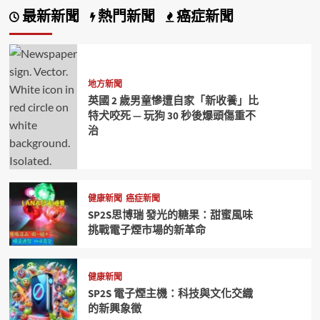
最新新聞
熱門新聞
癌症新聞
地方新聞
英國 2 歲男童慘遭自家「新收養」比
特犬咬死 — 玩狗 30 秒後爆頭傷重不
治
健康新聞
癌症新聞
SP2S思博瑞 發光的糖果：甜蜜風味
挑戰電子煙市場的新革命
健康新聞
SP2S 電子煙主機：科技與文化交織
的新興象徵