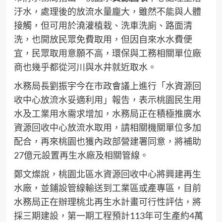
汙水，處理後的放流水量龐大，雖然不能與人體
接觸，但可用於澆灌植栽、洗車洗廁、路面清
洗，也開放民眾免費取用，但因自來水水費便
宜，民眾取用意願不高，環保與工務相關單位廠
商也幾乎都從河川與水井就近取水。
水務局長劉振宇今在市政會議上進行「水資源回
收中心放流水妥適利用」報告，表示桃園民生用
水及工業用水需求增加，水務局正在積極推廣水
資源回收中心放流水取用，請相關機關單位多加
配合，再來桃園也獲內政部營建署同意，將補助
27億元設置再生水廠及相關管線。
鄭文燦說，桃園北區水資源回收中心將興建再生
水廠，並鋪設管線輸送到工業區或產專區，目前
水務局正在辦理桃北再生水計畫可行性評估，將
採三期建設，第一期工程預計113年可生產約4萬