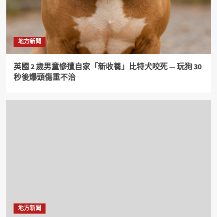
地方新聞
英國 2 歲男童慘遭自家「新收養」比特犬咬死 — 玩狗 30
秒後爆頭傷重不治
地方新聞