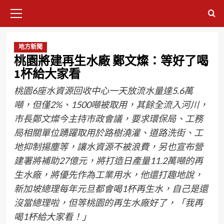
地方新聞
桃園將建再生水廠 鄭文燦：等好了喝
1杯給大家看
桃園6座水資源回收中心一天放流水量達5.6萬
噸，但僅2%、1500噸被取用，其餘全流入河川，
市長鄭文燦今主持市政會議，要求環保局、工務
局相關單位踴躍取用於路樹澆灌、道路洗街、工
地抑制揚塵等，讓水資源不被浪費，另也宣布營
建署將補助27億元，將打造日產量11.2萬噸的再
生水廠，將優先作為工業用水，他還打趣地說，
新加坡總理每年元旦都會喝1杯再生水，自己是還
沒當總理啦，但等桃園的再生水廠好了，「我再
喝1杯給大家看！」