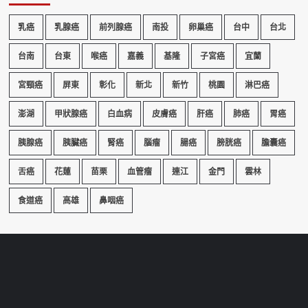
乳癌
乳腺癌
前列腺癌
南投
卵巢癌
台中
台北
台南
台東
喉癌
嘉義
基隆
子宮癌
宜蘭
宮頸癌
屏東
彰化
新北
新竹
桃園
淋巴癌
澎湖
甲狀腺癌
白血病
皮膚癌
肝癌
肺癌
胃癌
胰腺癌
胰臟癌
腎癌
腦瘤
腸癌
膀胱癌
膽囊癌
舌癌
花蓮
苗栗
血管瘤
連江
金門
雲林
食道癌
高雄
鼻咽癌