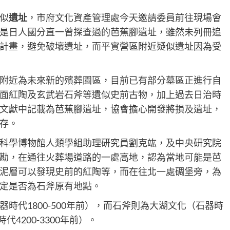
似
遺址
，市府文化資產管理處今天邀請委員前往現場會
是日人國分直一曾探查過的芭蕉腳遺址，雖然未列冊追
計畫，避免破壞遺址，而平實營區附近疑似遺址因為受
附近為未來新的殯葬園區，目前已有部分墓區正進行自
面紅陶及玄武岩石斧等遺似史前古物，加上過去日治時
文獻中記載為芭蕉腳遺址，協會擔心開發將損及遺址，
存。
科學博物館人類學組助理研究員劉克竑，及中央研究院
勘，在通往火葬場道路的一處高地，認為當地可能是芭
泥層可以發現史前的紅陶等，而在往北一處碉堡旁，為
定是否為石斧原有地點。
時代1800-500年前），而石斧則為大湖文化（石器時
代4200-3300年前）。