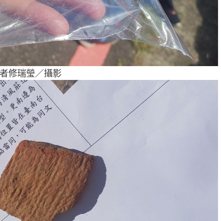
者修瑞瑩／攝影