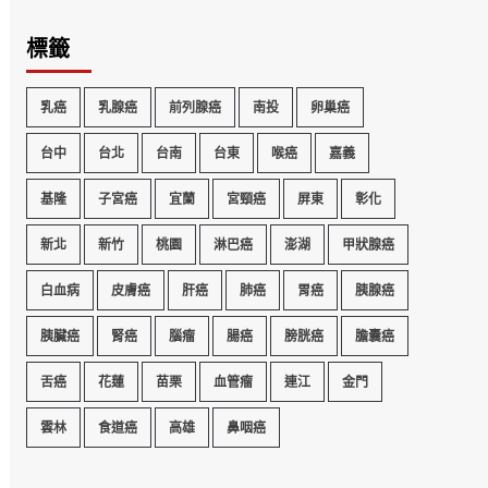
標籤
乳癌
乳腺癌
前列腺癌
南投
卵巢癌
台中
台北
台南
台東
喉癌
嘉義
基隆
子宮癌
宜蘭
宮頸癌
屏東
彰化
新北
新竹
桃園
淋巴癌
澎湖
甲狀腺癌
白血病
皮膚癌
肝癌
肺癌
胃癌
胰腺癌
胰臟癌
腎癌
腦瘤
腸癌
膀胱癌
膽囊癌
舌癌
花蓮
苗栗
血管瘤
連江
金門
雲林
食道癌
高雄
鼻咽癌