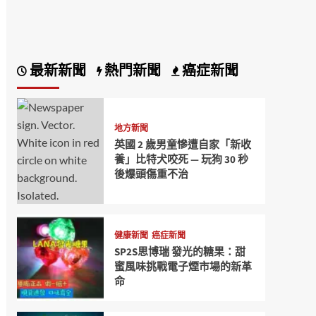
最新新聞
熱門新聞
癌症新聞
地方新聞
英國 2 歲男童慘遭自家「新收
養」比特犬咬死 — 玩狗 30 秒
後爆頭傷重不治
健康新聞
癌症新聞
SP2S思博瑞 發光的糖果：甜
蜜風味挑戰電子煙市場的新革
命