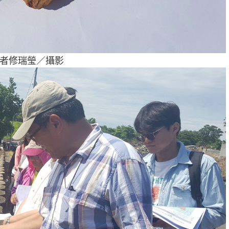
者修瑞瑩／攝影