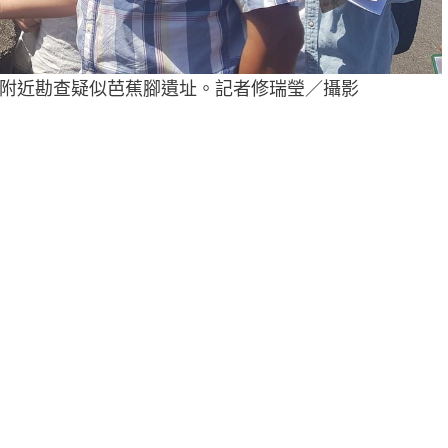
附近勘查疑似芭蕉腳遺址。記者修瑞瑩／攝影