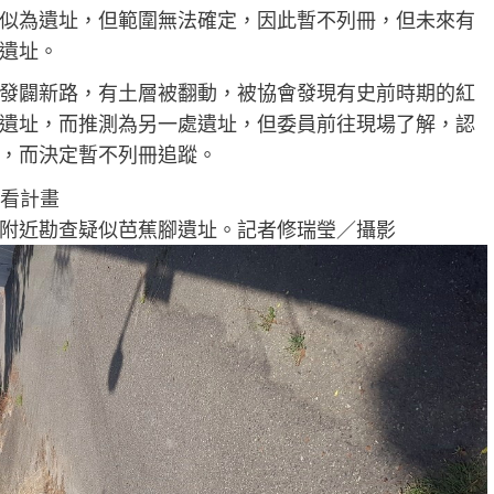
似為遺址，但範圍無法確定，因此暫不列冊，但未來有
遺址。
發闢新路，有土層被翻動，被協會發現有史前時期的紅
遺址，而推測為另一處遺址，但委員前往現場了解，認
，而決定暫不列冊追蹤。
附近勘查疑似芭蕉腳遺址。記者修瑞瑩／攝影