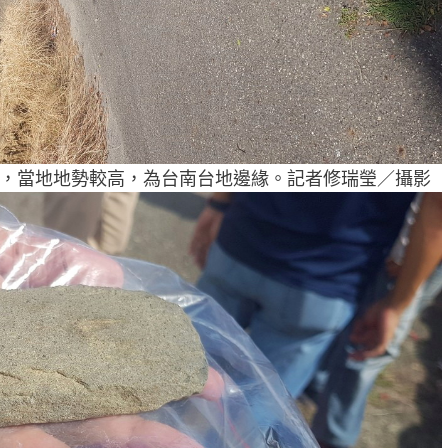
，當地地勢較高，為台南台地邊緣。記者修瑞瑩／攝影