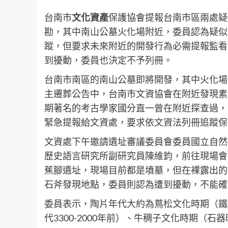
台南市
文化資產
保護協會提報台南市區兩處疑
勘，其中南山公墓火化場附近，委員認為疑似
蹤，但要求未來附近的開發行為必需提報監看
到擾動，委員也決定不予列冊。
台南市南區的南山公墓即將開發，其中火化場
主遷葬公告中，台南市文資協會在附近發現素
期著名的考古學家國分直一曾在附近探查過，
緊急提報給文資處，要求依文資法列冊追蹤保
文資處下午邀請遺址審議委員會委員國立自然
歷史語言研究所副研究員陳維鈞，前往現場會
蕉腳遺址，現場目前都是墳墓，但在裸露出的
石斧發現地點，委員則認為遭到擾動，不能確
委員表示，陶片年代大約為蔦松文化時期（鐵器
代3300-2000年前）、牛稠子文化時期（石器時