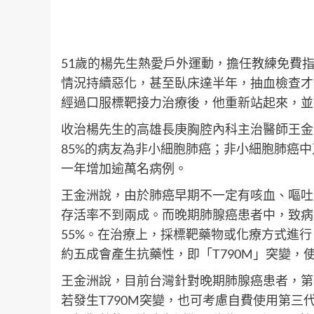
51歲的楊先生熱愛戶外運動，擔任教練免費
情況持續惡化，甚至臥床達半年，抽血檢查才
經過口服標靶接力治療後，他重新站起來，並
收治楊先生的高雄長庚胸腔內科主治醫師王金
85%的病友為非小細胞肺癌；非小細胞肺癌
一年增加逾萬名病例。
王金洲說，由於肺癌早期不一定有咳血、嘔吐
存活率不到兩成。而晚期肺腺癌患者中，致病基因
55%。在治療上，採標靶藥物或化療方式進行
約五成會產生抗藥性，即「T790M」突變，
王金洲說，目前台灣針對晚期肺腺癌患者，第
若發生T790M突變，也可考慮自費使用第