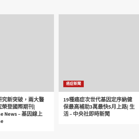
癌症新聞
研究新突破，兩大醫
19種癌症次世代基因定序納健
究榮登國際期刊|
保最高補助3萬最快5月上路| 生
ine News – 基因線上
活 – 中央社即時新聞
ne