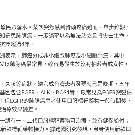
指導民眾潛水。某次突然感到骨頭疼痛難耐、舉步維艱，
知罹患肺腺癌，一度絕望以為無法站立且將失去生命，
抗癌超過4年。
洲表示，
肺癌
分成非小細胞肺癌及小細胞肺癌，其中
中又以肺腺癌最常見，較容易發生於沒有抽菸者或女性，
、久咳等症狀，逾六成台灣患者發現時已是晚期，五年
包含EGFR、ALK、ROS1等，最常見為EGFR突變佔
；但EGFR的肺腺癌患者使用口服標靶藥物一段時間後，
使治療效果變差。
一線有一、二代口服標靶藥物可治療，並有健保給付；
三代新款標靶藥物接力。據跨國研究發現，患者使用新款口