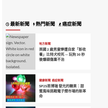
最新新聞
熱門新聞
癌症新聞
地方新聞
英國 2 歲男童慘遭自家「新收
養」比特犬咬死 — 玩狗 30 秒
後爆頭傷重不治
健康新聞
癌症新聞
SP2S思博瑞 發光的糖果：甜
蜜風味挑戰電子煙市場的新革
命