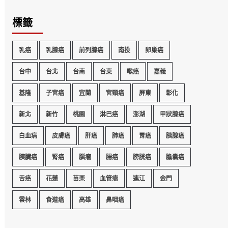
標籤
乳癌
乳腺癌
前列腺癌
南投
卵巢癌
台中
台北
台南
台東
喉癌
嘉義
基隆
子宮癌
宜蘭
宮頸癌
屏東
彰化
新北
新竹
桃園
淋巴癌
澎湖
甲狀腺癌
白血病
皮膚癌
肝癌
肺癌
胃癌
胰腺癌
胰臟癌
腎癌
腦瘤
腸癌
膀胱癌
膽囊癌
舌癌
花蓮
苗栗
血管瘤
連江
金門
雲林
食道癌
高雄
鼻咽癌