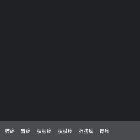
肺癌
胃癌
胰腺癌
胰臟癌
脂肪瘤
腎癌