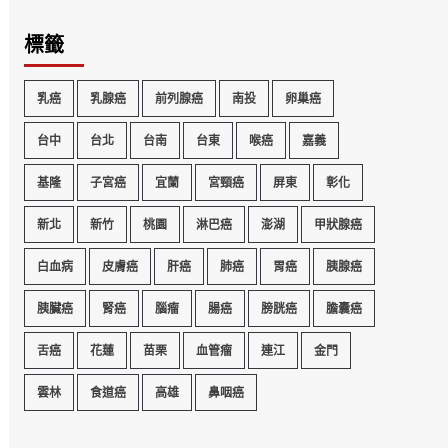
標籤
乳癌
乳腺癌
前列腺癌
南投
卵巢癌
台中
台北
台南
台東
喉癌
嘉義
基隆
子宮癌
宜蘭
宮頸癌
屏東
彰化
新北
新竹
桃園
淋巴癌
澎湖
甲狀腺癌
白血病
皮膚癌
肝癌
肺癌
胃癌
胰腺癌
胰臟癌
腎癌
腦瘤
腸癌
膀胱癌
膽囊癌
舌癌
花蓮
苗栗
血管瘤
連江
金門
雲林
食道癌
高雄
鼻咽癌