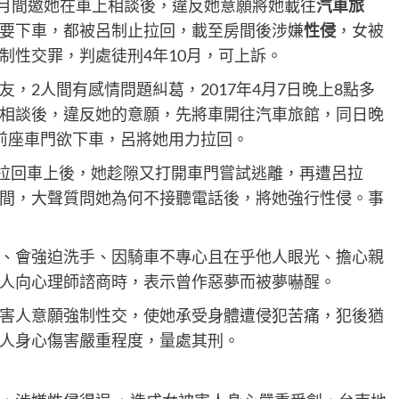
4月間邀她在車上相談後，違反她意願將她載往
汽車旅
要下車，都被呂制止拉回，載至房間後涉嫌
性侵
，女被
制性交罪，判處徒刑4年10月，可上訴。
，2人間有感情問題糾葛，2017年4月7日晚上8點多
相談後，違反她的意願，先將車開往汽車旅館，同日晚
前座車門欲下車，呂將她用力拉回。
遭拉回車上後，她趁隙又打開車門嘗試逃離，再遭呂拉
間，大聲質問她為何不接聽電話後，將她強行性侵。事
、會強迫洗手、因騎車不專心且在乎他人眼光、擔心親
人向心理師諮商時，表示曾作惡夢而被夢嚇醒。
害人意願強制性交，使她承受身體遭侵犯苦痛，犯後猶
人身心傷害嚴重程度，量處其刑。