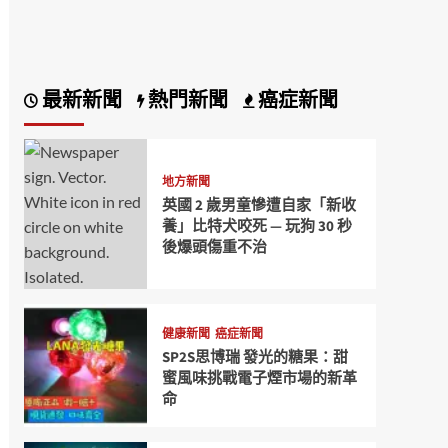
最新新聞
熱門新聞
癌症新聞
地方新聞
英國 2 歲男童慘遭自家「新收
養」比特犬咬死 — 玩狗 30 秒
後爆頭傷重不治
健康新聞
癌症新聞
SP2S思博瑞 發光的糖果：甜
蜜風味挑戰電子煙市場的新革
命