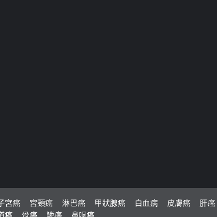
子宮癌
宮頸癌
淋巴癌
甲狀腺癌
白血病
皮膚癌
肝癌
道癌
骨癌
鱗癌
鼻咽癌