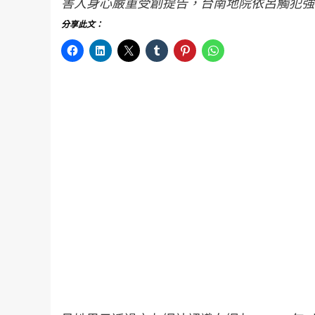
害人身心嚴重受創提告，台南地院依呂觸犯強
分享此文：