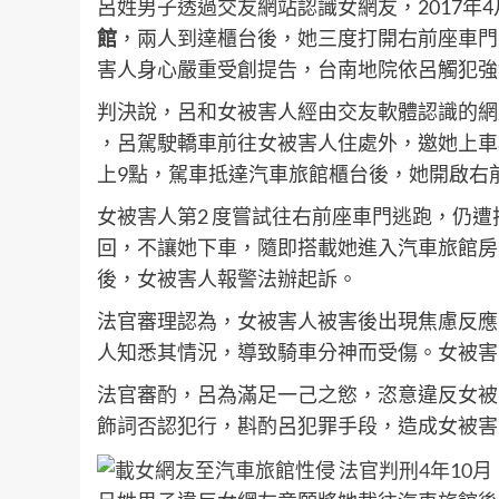
呂姓男子透過交友網站認識女網友，2017年
館
，兩人到達櫃台後，她三度打開右前座車門
害人身心嚴重受創提告，台南地院依呂觸犯強
判決說，呂和女被害人經由交友軟體認識的網友
，呂駕駛轎車前往女被害人住處外，邀她上車
上9點，駕車抵達汽車旅館櫃台後，她開啟右
女被害人第2 度嘗試往右前座車門逃跑，仍
回，不讓她下車，隨即搭載她進入汽車旅館房
後，女被害人報警法辦起訴。
法官審理認為，女被害人被害後出現焦慮反應
人知悉其情況，導致騎車分神而受傷。女被害
法官審酌，呂為滿足一己之慾，恣意違反女被
飾詞否認犯行，斟酌呂犯罪手段，造成女被害