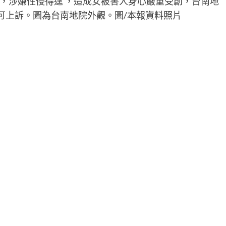
，涉嫌性侵得逞 ，造成女被害人身心嚴重受創，台南地
可上訴。圖為台南地院外觀。圖/本報資料照片