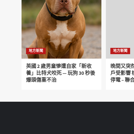
地方新聞
地方新聞
英國 2 歲男童慘遭自家「新收
晚間又突然
養」比特犬咬死 — 玩狗 30 秒後
戶受影響
爆頭傷重不治
停電 – 