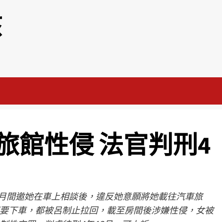
該
旅館性侵 法官判刑4
4月間邀她在車上相談後，違反她意願將她載往汽車旅
要下車，都被呂制止拉回，載至房間後涉嫌性侵，女被