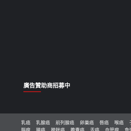
廣告贊助商招募中
乳癌
乳腺癌
前列腺癌
卵巢癌
唇癌
喉癌
腦瘤
腸癌
膀胱癌
膽囊癌
舌癌
血管瘤
食