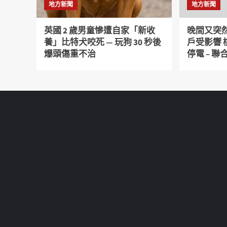
地方新聞
地方新聞
英國 2 歲男童慘遭自家「新收
晚間又突然
養」比特犬咬死 — 玩狗 30 秒後
戶受影響
爆頭傷重不治
停電 – 