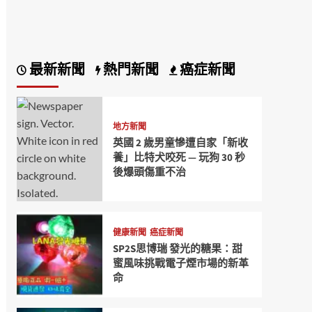
最新新聞
熱門新聞
癌症新聞
地方新聞
英國 2 歲男童慘遭自家「新收
養」比特犬咬死 — 玩狗 30 秒
後爆頭傷重不治
健康新聞
癌症新聞
SP2S思博瑞 發光的糖果：甜
蜜風味挑戰電子煙市場的新革
命