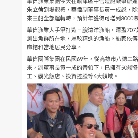
華偉漁業集團今天在旗津區中信造船廠舉辦運
朱立倫
到場觀禮，華偉副董事長黃一成說，除運
來三船全部運轉時，預計年獲得可增到8000噸
華偉漁業大手筆打造三艘遠洋漁船，運盈70
測出魚群所在地，屬較精進的漁船。船家依傳
麻糬和當地居民分享。
華偉國際集團在民國69年，從高雄市八德二路
來，副董事長黃一成的帶領下，已擁有50艘
工、觀光飯店、投資控股等6大領域。