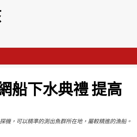
該
網船下水典禮 提高
像魚探機，可以精準的測出魚群所在地，屬較精進的漁船。