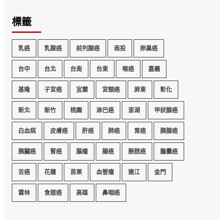
標籤
乳癌
乳腺癌
前列腺癌
南投
卵巢癌
台中
台北
台南
台東
喉癌
嘉義
基隆
子宮癌
宜蘭
宮頸癌
屏東
彰化
新北
新竹
桃園
淋巴癌
澎湖
甲狀腺癌
白血病
皮膚癌
肝癌
肺癌
胃癌
胰腺癌
胰臟癌
腎癌
腦瘤
腸癌
膀胱癌
膽囊癌
舌癌
花蓮
苗栗
血管瘤
連江
金門
雲林
食道癌
高雄
鼻咽癌