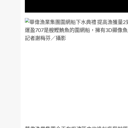
運盈707是艘鰹鮪魚的圍網船，擁有3D顯
記者謝梅芬／攝影