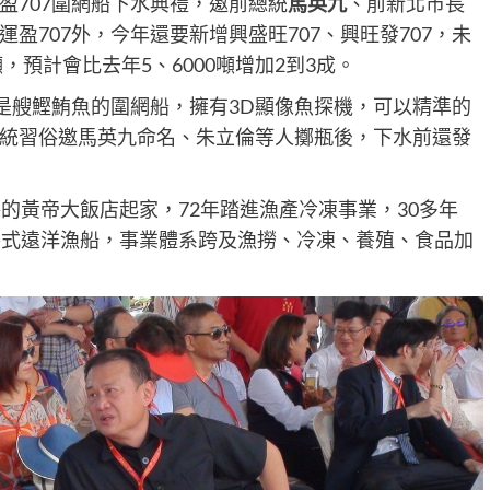
盈707圍網船下水典禮，邀前總統
馬英九
、前新北市長
盈707外，今年還要新增興盛旺707、興旺發707，未
，預計會比去年5、6000噸增加2到3成。
7是艘鰹鮪魚的圍網船，擁有3D顯像魚探機，可以精準的
統習俗邀馬英九命名、朱立倫等人擲瓶後，下水前還發
的黃帝大飯店起家，72年踏進漁產冷凍事業，30多年
各式遠洋漁船，事業體系跨及漁撈、冷凍、養殖、食品加