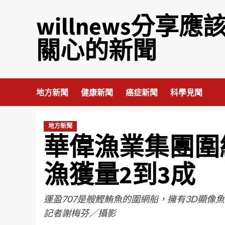
willnews分享應
關心的新聞
地方新聞
健康新聞
癌症新聞
科學見聞
地方新聞
華偉漁業集團圍
漁獲量2到3成
運盈707是艘鰹鮪魚的圍網船，擁有3D顯
記者謝梅芬／攝影