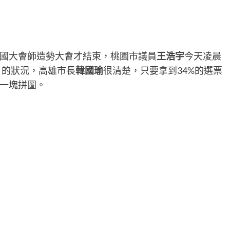
國大會師造勢大會才結束，桃園市議員
王浩宇
今天凌晨
」的狀況，高雄市長
韓國瑜
很清楚，只要拿到34%的選票
一塊拼圖。