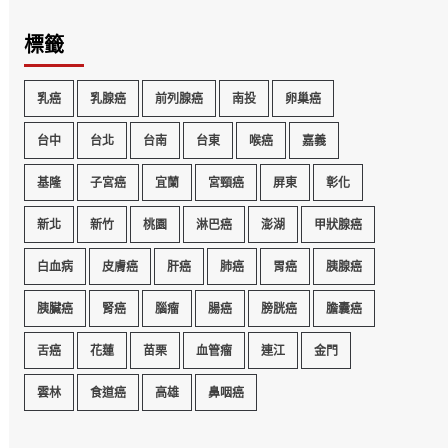
標籤
乳癌
乳腺癌
前列腺癌
南投
卵巢癌
台中
台北
台南
台東
喉癌
嘉義
基隆
子宮癌
宜蘭
宮頸癌
屏東
彰化
新北
新竹
桃園
淋巴癌
澎湖
甲狀腺癌
白血病
皮膚癌
肝癌
肺癌
胃癌
胰腺癌
胰臟癌
腎癌
腦瘤
腸癌
膀胱癌
膽囊癌
舌癌
花蓮
苗栗
血管瘤
連江
金門
雲林
食道癌
高雄
鼻咽癌