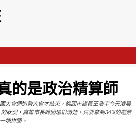
該
真的是政治精算師
國大會師造勢大會才結束，桃園市議員王浩宇今天凌晨
」的狀況，高雄市長韓國瑜很清楚，只要拿到34%的選票
一塊拼圖。