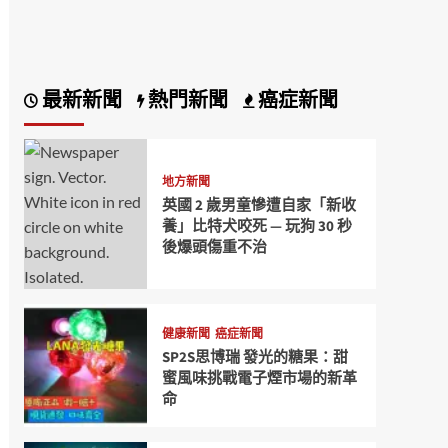
最新新聞
熱門新聞
癌症新聞
地方新聞
英國 2 歲男童慘遭自家「新收
養」比特犬咬死 — 玩狗 30 秒
後爆頭傷重不治
健康新聞
癌症新聞
SP2S思博瑞 發光的糖果：甜
蜜風味挑戰電子煙市場的新革
命