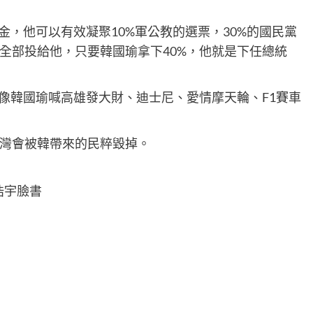
金，他可以有效凝聚10%軍公教的選票，30%的國民黨
全部投給他，只要韓國瑜拿下40%，他就是下任總統
就像韓國瑜喊高雄發大財、迪士尼、愛情摩天輪、F1賽車
灣會被韓帶來的民粹毀掉。
浩宇臉書