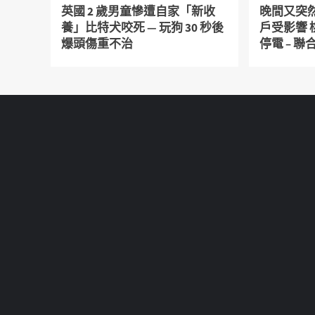
英國 2 歲男童慘遭自家「新收
晚間又突然
養」比特犬咬死 — 玩狗 30 秒後
戶受影響
爆頭傷重不治
停電 – 