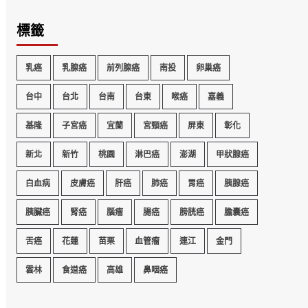
標籤
乳癌
乳腺癌
前列腺癌
南投
卵巢癌
台中
台北
台南
台東
喉癌
嘉義
基隆
子宮癌
宜蘭
宮頸癌
屏東
彰化
新北
新竹
桃園
淋巴癌
澎湖
甲狀腺癌
白血病
皮膚癌
肝癌
肺癌
胃癌
胰腺癌
胰臟癌
腎癌
腦瘤
腸癌
膀胱癌
膽囊癌
舌癌
花蓮
苗栗
血管瘤
連江
金門
雲林
食道癌
高雄
鼻咽癌