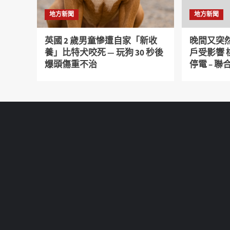
地方新聞
地方新聞
英國 2 歲男童慘遭自家「新收
晚間又突然
養」比特犬咬死 — 玩狗 30 秒後
戶受影響
爆頭傷重不治
停電 – 