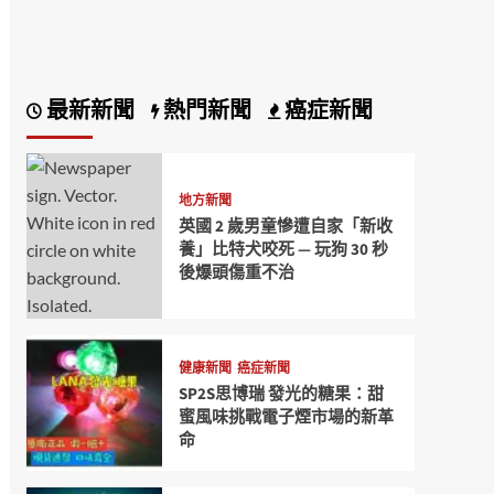
最新新聞
熱門新聞
癌症新聞
地方新聞
英國 2 歲男童慘遭自家「新收
養」比特犬咬死 — 玩狗 30 秒
後爆頭傷重不治
健康新聞
癌症新聞
SP2S思博瑞 發光的糖果：甜
蜜風味挑戰電子煙市場的新革
命