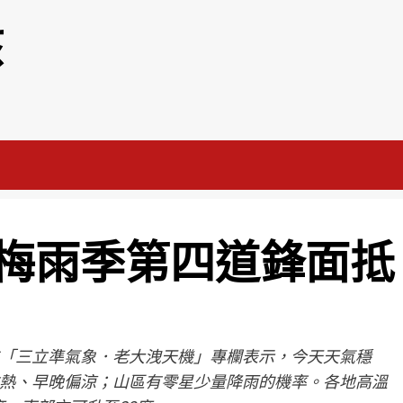
該
梅雨季第四道鋒面抵
「三立準氣象．老大洩天機」專欄表示，今天天氣穩
熱、早晚偏涼；山區有零星少量降雨的機率。各地高溫