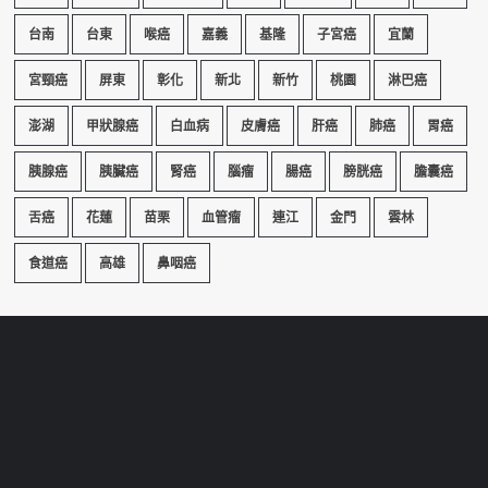
台南
台東
喉癌
嘉義
基隆
子宮癌
宜蘭
宮頸癌
屏東
彰化
新北
新竹
桃園
淋巴癌
澎湖
甲狀腺癌
白血病
皮膚癌
肝癌
肺癌
胃癌
胰腺癌
胰臟癌
腎癌
腦瘤
腸癌
膀胱癌
膽囊癌
舌癌
花蓮
苗栗
血管瘤
連江
金門
雲林
食道癌
高雄
鼻咽癌