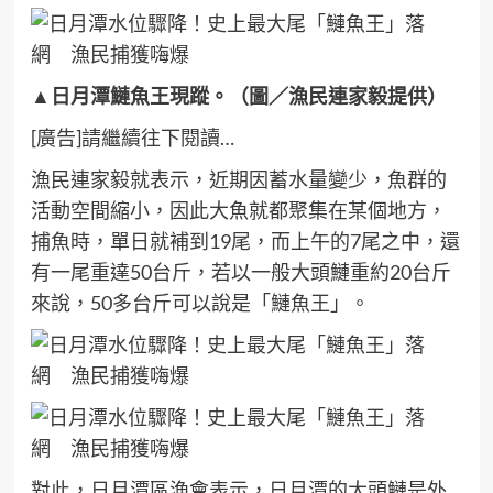
▲日月潭鰱魚王現蹤。（圖／漁民連家毅提供）
[廣告]請繼續往下閱讀…
漁民連家毅就表示，近期因蓄水量變少，魚群的
活動空間縮小，因此大魚就都聚集在某個地方，
捕魚時，單日就補到19尾，而上午的7尾之中，還
有一尾重達50台斤，若以一般大頭鰱重約20台斤
來說，50多台斤可以說是「鰱魚王」。
對此，日月潭區漁會表示，日月潭的大頭鰱是外