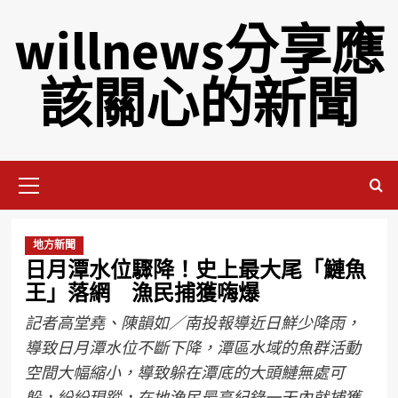
willnews分享應
該關心的新聞
地方新聞
日月潭水位驟降！史上最大尾「鰱魚
王」落網 漁民捕獲嗨爆
記者高堂堯、陳韻如／南投報導近日鮮少降雨，
導致日月潭水位不斷下降，潭區水域的魚群活動
空間大幅縮小，導致躲在潭底的大頭鰱無處可
躲，紛紛現蹤，在地漁民最高紀錄一天內就捕獲