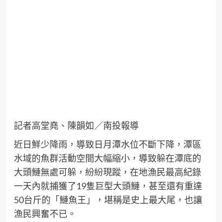
記者高堂堯、陳韻如／南投報導
近日鮮少降雨，導致日月潭水位不斷下降，潭區
水域的魚群活動空間大幅縮小，導致躲在潭底的
大頭鰱無處可躲，紛紛現蹤，在地漁民最高紀錄
一天內就捕獲了19隻巨型大頭鰱，甚至還有重達
50台斤的「鰱魚王」，堪稱是史上最大尾，也讓
漁民興奮不已。