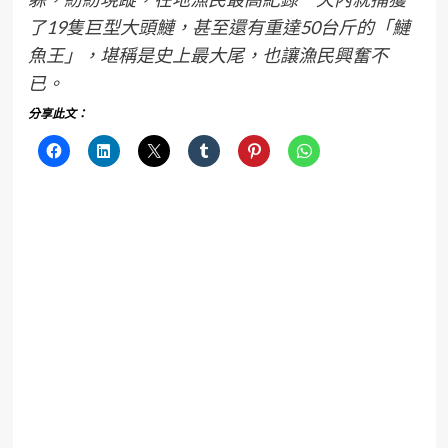
了19隻巨型大頭鰱，甚至還有重達50台斤的「鰱
魚王」，堪稱是史上最大尾，也讓漁民興奮不
已。
分享此文：