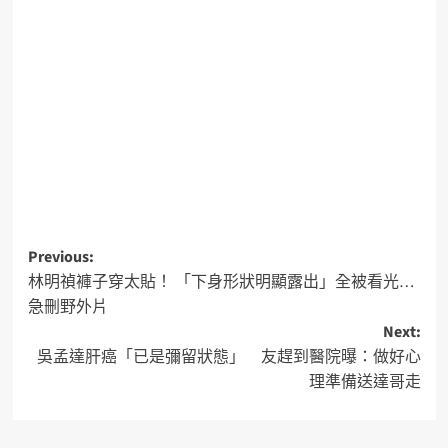
Previous:
林明禎褲子穿太貼！ 「下身形狀明顯露出」全被看光…
急刪野外片
Next:
吳孟達肝癌「已是彌留狀態」 友趕到醫院曝：做好心
理準備送達哥走