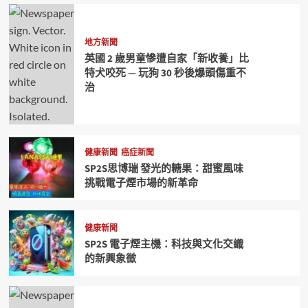
地方新聞
英國 2 歲男童慘遭自家「新收養」比
特犬咬死 — 玩狗 30 秒後爆頭傷重不
治
健康新聞
癌症新聞
SP2S思博瑞 發光的糖果：甜蜜風味
挑戰電子煙市場的新革命
健康新聞
SP2S 電子煙主機：科技與文化交織
的新興象徵