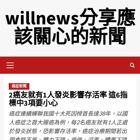
willnews分享應
該關心的新聞
癌症新聞
2癌友就有1人發炎影響存活率 這6指
標中3項要小心
癌症連續蟬聯我國十大死因榜首長達38年，以國
人癌症之首大腸癌為例，每2名癌友就有1人正處
於發炎狀態，恐影響存活率，癌症治療期間若出
現食慾不振、體力下降、疲倦、沮喪、體重下降