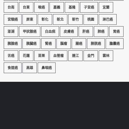
台南
台東
喉癌
嘉義
基隆
子宮癌
宜蘭
宮頸癌
屏東
彰化
新北
新竹
桃園
淋巴癌
澎湖
甲狀腺癌
白血病
皮膚癌
肝癌
肺癌
胃癌
胰腺癌
胰臟癌
腎癌
腦瘤
腸癌
膀胱癌
膽囊癌
舌癌
花蓮
苗栗
血管瘤
連江
金門
雲林
食道癌
高雄
鼻咽癌