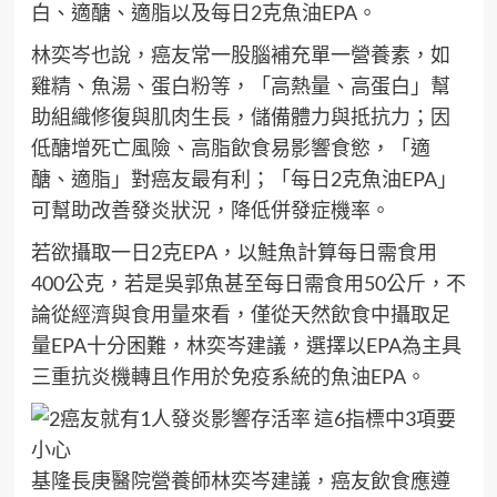
白、適醣、適脂以及每日2克魚油EPA。
林奕岑也說，癌友常一股腦補充單一營養素，如
雞精、魚湯、蛋白粉等，「高熱量、高蛋白」幫
助組織修復與肌肉生長，儲備體力與抵抗力；因
低醣增死亡風險、高脂飲食易影響食慾，「適
醣、適脂」對癌友最有利；「每日2克魚油EPA」
可幫助改善發炎狀況，降低併發症機率。
若欲攝取一日2克EPA，以鮭魚計算每日需食用
400公克，若是吳郭魚甚至每日需食用50公斤，不
論從經濟與食用量來看，僅從天然飲食中攝取足
量EPA十分困難，林奕岑建議，選擇以EPA為主具
三重抗炎機轉且作用於免疫系統的魚油EPA。
基隆長庚醫院營養師林奕岑建議，癌友飲食應遵