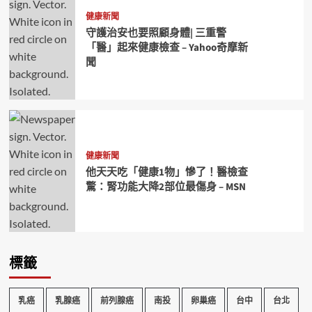
健康新聞
守護治安也要照顧身體| 三重警
「醫」起來健康檢查 – Yahoo奇摩新
聞
健康新聞
他天天吃「健康1物」慘了！醫檢查
驚：腎功能大降2部位最傷身 – MSN
標籤
乳癌
乳腺癌
前列腺癌
南投
卵巢癌
台中
台北