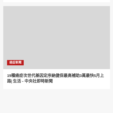
癌症新聞
19種癌症次世代基因定序納健保最高補助3萬最快5月上
路| 生活 – 中央社即時新聞