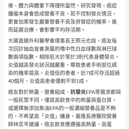
倦、體力與體重下降理所當然。研究發現，癌症
腫瘤本身會造成營養不良，若不控制發炎情況，
更會加乘發生嚴重營養不良及併發症的機率，進
而延遲治療，會影響平均存活期。
大腸直腸外科醫學會理事長王照元也說，癌友每
次回診抽血皆會測量的嗜中性白血球數與淋巴球
數兩項指數，相除若大於等於3則代表身體發炎。
炎值越高發炎狀況越嚴重，導致患者手術部位感
染的機率提高，炎值低的患者，近7成可存活超過
40個月，炎值高患者僅剩不到1成。
癌友對於熱量、營養組成、
抗發炎
EPA等需求都與
一般民眾不同，僅提高飲食中的熱量與蛋白質，
或選擇無添加魚油EPA的一般濃縮營養品是不夠
的，不希望高「炎值」纏身，基隆長庚醫院營養
師林奕岑建議，癌友飲食應遵循高熱量、高蛋