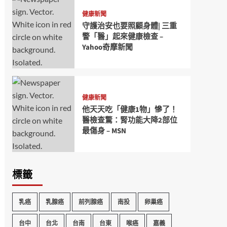
健康新聞
守護治安也要照顧身體| 三重
警「醫」起來健康檢查 –
Yahoo奇摩新聞
健康新聞
他天天吃「健康1物」慘了！
醫檢查驚：腎功能大降2部位
最傷身 – MSN
標籤
乳癌
乳腺癌
前列腺癌
南投
卵巢癌
台中
台北
台南
台東
喉癌
嘉義