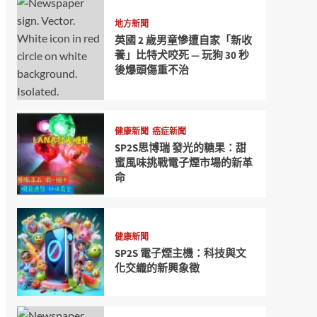
地方新聞
英國 2 歲男童慘遭自家「新收
養」比特犬咬死 — 玩狗 30 秒
後爆頭傷重不治
健康新聞
癌症新聞
SP2S思博瑞 發光的糖果：甜
蜜風味挑戰電子煙市場的新革
命
健康新聞
SP2S 電子煙主機：科技與文
化交織的新興象徵