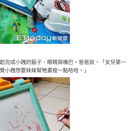
起完成小跩的鬍子、眼睛與嘴巴。爸爸說，「女兒第一
覺小跩想要妹妹幫牠畫瘦一點哈哈。」