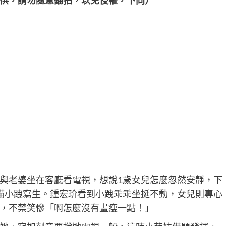
供，請勿隨意翻拍，以免侵權，下同）
與老婆坐在客廳看電視，想說1歲女兒怎麼忽然安靜，下
貓小跩寫生。鍾宏玠看到小跩乖乖坐挺不動，女兒則專心
，不禁笑慘「啊怎麼沒有畫瘦一點！」