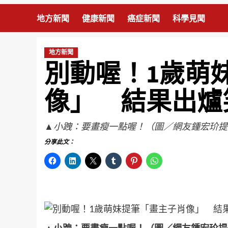
地方新聞
健康新聞
癌症新聞
科學見聞
地方新聞
別動喔！1歲萌
像」 結果出爐
▲小跩：要畫瘦一點喔！（圖／網友鍾宏玠提
分享此文：