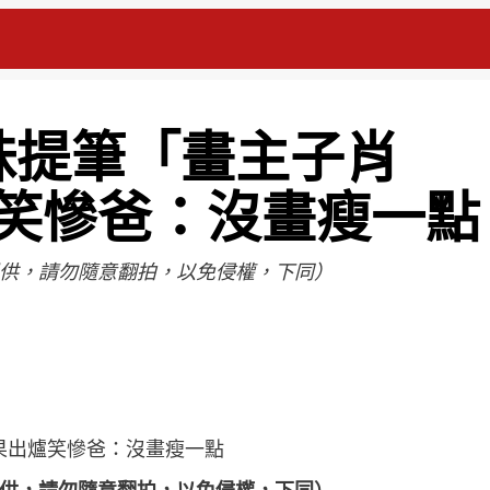
妹提筆「畫主子肖
笑慘爸：沒畫瘦一點
供，請勿隨意翻拍，以免侵權，下同）