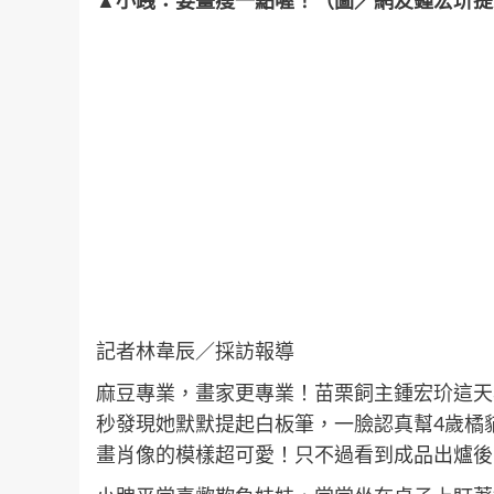
▲小跩：要畫瘦一點喔！（圖／網友鍾宏玠提
記者林韋辰／採訪報導
麻豆專業，畫家更專業！苗栗飼主鍾宏玠這天
秒發現她默默提起白板筆，一臉認真幫4歲橘
畫肖像的模樣超可愛！只不過看到成品出爐後