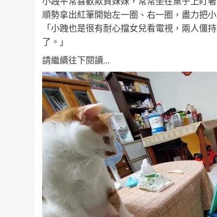
小跩平常喜歡欺負妹妹，常常坐在桌子上盯著
順勢拿出紅筆開始左一圈、右一圈，盡力把小
「小跩也是很有耐心擋女兒看電視，兩人僵持
了。」
請繼續往下閱讀…