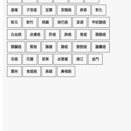
基隆
子宮癌
宜蘭
宮頸癌
屏東
彰化
新北
新竹
桃園
淋巴癌
澎湖
甲狀腺癌
白血病
皮膚癌
肝癌
肺癌
胃癌
胰腺癌
胰臟癌
腎癌
腦瘤
腸癌
膀胱癌
膽囊癌
舌癌
花蓮
苗栗
血管瘤
連江
金門
雲林
食道癌
高雄
鼻咽癌