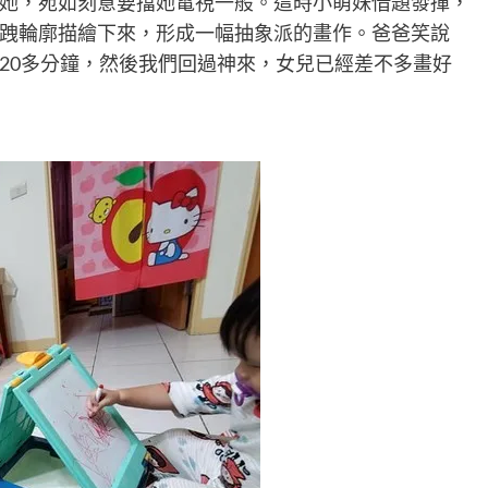
她，宛如刻意要擋她電視一般。這時小萌妹借題發揮，
跩輪廓描繪下來，形成一幅抽象派的畫作。爸爸笑說
20多分鐘，然後我們回過神來，女兒已經差不多畫好